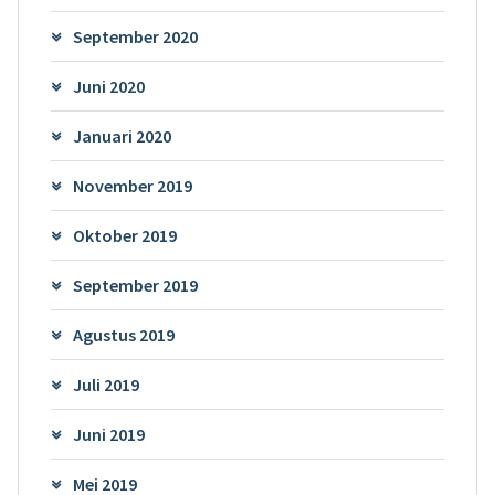
September 2020
Juni 2020
Januari 2020
November 2019
Oktober 2019
September 2019
Agustus 2019
Juli 2019
Juni 2019
Mei 2019