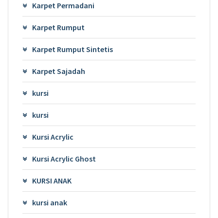
Karpet Permadani
Karpet Rumput
Karpet Rumput Sintetis
Karpet Sajadah
kursi
kursi
Kursi Acrylic
Kursi Acrylic Ghost
KURSI ANAK
kursi anak