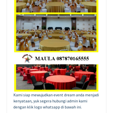
Kami siap mewujudkan event dream anda menjadi
kenyataan, yuk segera hubungi admin kami
dengan klik logo whatsapp di bawah ini.