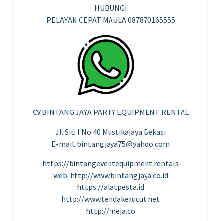
HUBUNGI
PELAYAN CEPAT MAULA 087870165555
CV.BINTANG JAYA PARTY EQUIPMENT RENTAL
Jl. Siti I No.40 Mustikajaya Bekasi
E-mail. bintangjaya75@yahoo.com
https://bintangeventequipment.rentals
web. http://www.bintangjaya.co.id
https://alatpesta.id
http://www.tendakerucut.net
http://meja.co