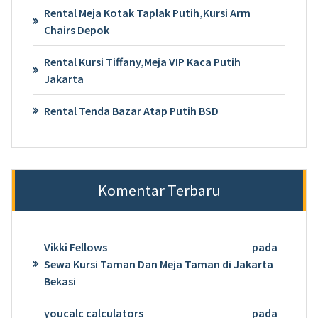
Rental Meja Kotak Taplak Putih,Kursi Arm
Chairs Depok
Rental Kursi Tiffany,Meja VIP Kaca Putih
Jakarta
Rental Tenda Bazar Atap Putih BSD
Komentar Terbaru
Vikki Fellows
pada
Sewa Kursi Taman Dan Meja Taman di Jakarta
Bekasi
youcalc calculators
pada