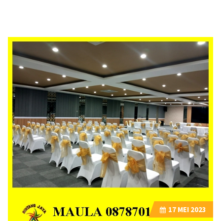
17
MEI 2023