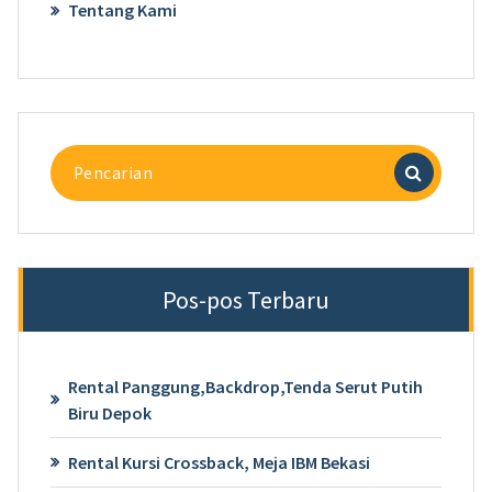
Tentang Kami
Pencarian
untuk:
Pos-pos Terbaru
Rental Panggung,Backdrop,Tenda Serut Putih
Biru Depok
Rental Kursi Crossback, Meja IBM Bekasi