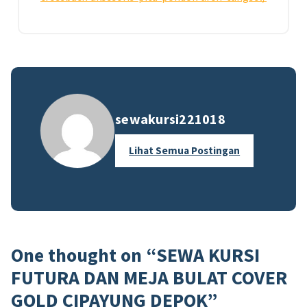
sewakursi221018
Lihat Semua Postingan
One thought on “
SEWA KURSI
FUTURA DAN MEJA BULAT COVER
GOLD CIPAYUNG DEPOK
”