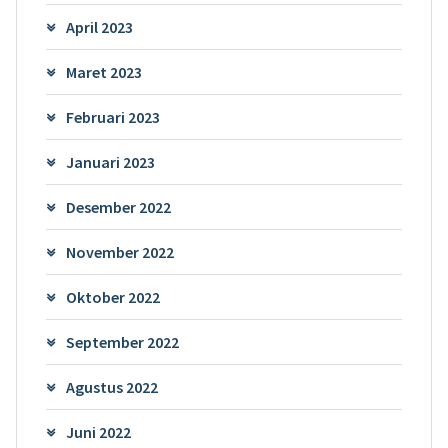
April 2023
Maret 2023
Februari 2023
Januari 2023
Desember 2022
November 2022
Oktober 2022
September 2022
Agustus 2022
Juni 2022