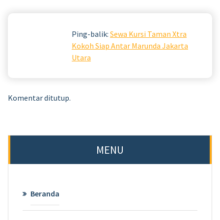
Ping-balik:
Sewa Kursi Taman Xtra
Kokoh Siap Antar Marunda Jakarta
Utara
Komentar ditutup.
MENU
Beranda