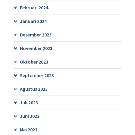
Februari 2024
Januari 2024
Desember 2023
November 2023
Oktober 2023
September 2023
Agustus 2023
Juli 2023
Juni 2023
Mei 2023