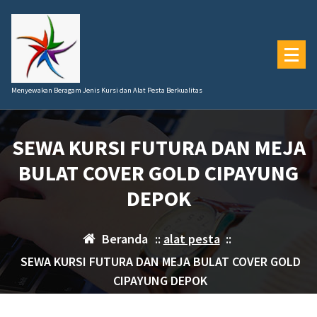
Lewati
ke
konten
Menyewakan Beragam Jenis Kursi dan Alat Pesta Berkualitas
SEWA KURSI FUTURA DAN MEJA
BULAT COVER GOLD CIPAYUNG
DEPOK
Beranda
::
alat pesta
::
SEWA KURSI FUTURA DAN MEJA BULAT COVER GOLD
CIPAYUNG DEPOK