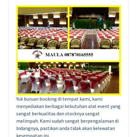
Yuk buruan booking di tempat kami, kami
menyediakan berbagai kebutuhan alat event yang
sangat berkualitas dan stocknya sangat
melimpah. Kami sudah sangat berpengalaman di
bidangnya, pastikan anda tidak akan kelewatan
kesempatan ini.