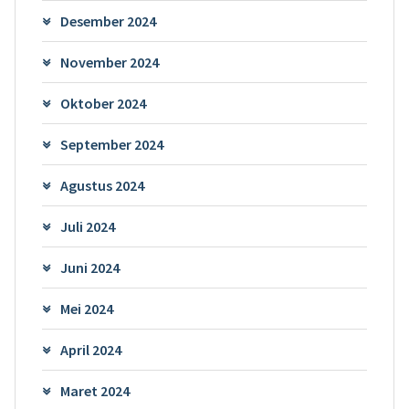
Desember 2024
November 2024
Oktober 2024
September 2024
Agustus 2024
Juli 2024
Juni 2024
Mei 2024
April 2024
Maret 2024