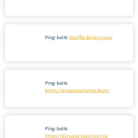
Ping-balik:
จองเรือ disney cruise
Ping-balik:
https://pinupskachatios.buzz/
Ping-balik:
https://p1nupkz.kazsilicon.kz