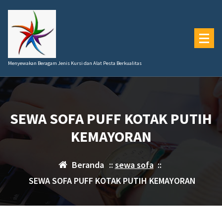
Lewati
ke
konten
Menyewakan Beragam Jenis Kursi dan Alat Pesta Berkualitas
SEWA SOFA PUFF KOTAK PUTIH
KEMAYORAN
Beranda
::
sewa sofa
::
SEWA SOFA PUFF KOTAK PUTIH KEMAYORAN