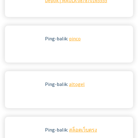
Depok | MAULA 087870165555
Ping-balik:
pinco
Ping-balik:
altogel
Ping-balik:
สล็อตเว็บตรง