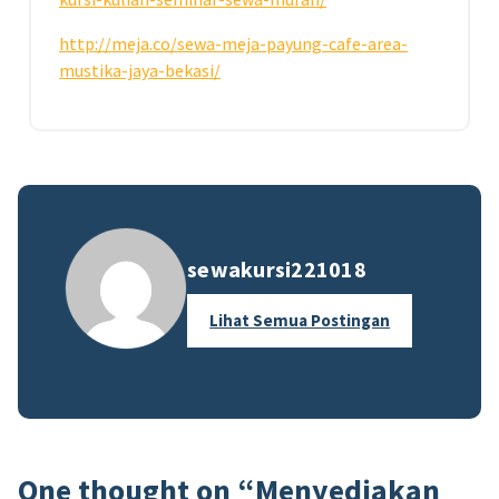
http://meja.co/sewa-meja-payung-cafe-area-
mustika-jaya-bekasi/
sewakursi221018
Lihat Semua Postingan
One thought on “
Menyediakan