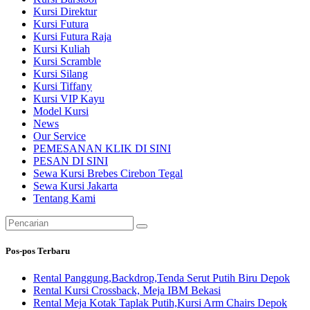
Kursi Direktur
Kursi Futura
Kursi Futura Raja
Kursi Kuliah
Kursi Scramble
Kursi Silang
Kursi Tiffany
Kursi VIP Kayu
Model Kursi
News
Our Service
PEMESANAN KLIK DI SINI
PESAN DI SINI
Sewa Kursi Brebes Cirebon Tegal
Sewa Kursi Jakarta
Tentang Kami
Pencarian
untuk:
Pos-pos Terbaru
Rental Panggung,Backdrop,Tenda Serut Putih Biru Depok
Rental Kursi Crossback, Meja IBM Bekasi
Rental Meja Kotak Taplak Putih,Kursi Arm Chairs Depok