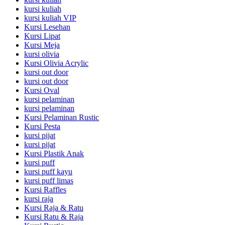
kursi kuliah
kursi kuliah VIP
Kursi Lesehan
Kursi Lipat
Kursi Meja
kursi olivia
Kursi Olivia Acrylic
kursi out door
kursi out door
Kursi Oval
kursi pelaminan
kursi pelaminan
Kursi Pelaminan Rustic
Kursi Pesta
kursi pijat
kursi pijat
Kursi Plastik Anak
kursi puff
kursi puff kayu
kursi puff limas
Kursi Raffles
kursi raja
Kursi Raja & Ratu
Kursi Ratu & Raja