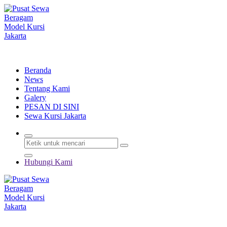
Lewati
ke
konten
Menyewakan Beragam Jenis Kursi dan Alat Pesta Berkualitas
Beranda
News
Tentang Kami
Galery
PESAN DI SINI
Sewa Kursi Jakarta
Hubungi Kami
Menyewakan Beragam Jenis Kursi dan Alat Pesta Berkualitas