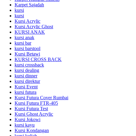
Karpet Sajadah
kursi
kursi
Kursi Acrylic
Kursi Acrylic Ghost
KURSI ANAK
kursi anak
kursi bar
kursi barstool
Kursi Betawi
KURSI CROSS BACK
kursi crossback
kursi dealing
kursi dinner
kursi direktur
Kursi Event
kursi futura
Kursi Futura Cover Rumbai
Kursi Futura FTR-405
Kursi Futura Test
Kursi Ghost Acrylic
Kursi Jokowi
kursi kayu
Kursi Kondangan
kursi kuliah