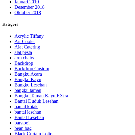
Januari 2019
Desember 2018
Oktober 2018
Kategori
Acrylic Tiffany
Air Cooler
Alat Catering
alat pesta
arm chairs
Backdrop
Backdrop Custom
Bangku Acara
Bangku Kayu
Bangku Lesehan
bangku taman
Bangku Taman Kayu EXtra
Bantal Duduk Lesehan
bantal kotak
bantal lesehan
Bantal Lesehan
barstool
bean bag
Black Curtain Lotto