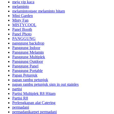
meja vip kaca
melaminto
melamintostage melaminto hitam
Mini Garden
Misty Fan
MISTYCOOL
Panel Booth
Panel Photo
PANGGUNG
panggung backdrop
Panggung Indoor
Panggung Melamin
Panggung Multiplek
Panggung Outdoor
Panggung Panel
Panggung Portable
Papan Petunjuk
papan rambu petunjuk
papan rambu petunjuk sign in out stainles
partisi
Partisi Multiplek R8 Hitam
Partisi R8
Perlengkapan alat Catering
permadani
permadanikarpet permadani