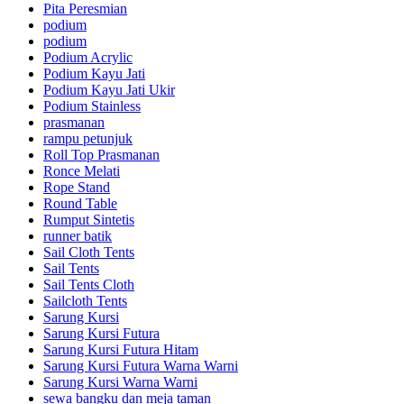
Pita Peresmian
podium
podium
Podium Acrylic
Podium Kayu Jati
Podium Kayu Jati Ukir
Podium Stainless
prasmanan
rampu petunjuk
Roll Top Prasmanan
Ronce Melati
Rope Stand
Round Table
Rumput Sintetis
runner batik
Sail Cloth Tents
Sail Tents
Sail Tents Cloth
Sailcloth Tents
Sarung Kursi
Sarung Kursi Futura
Sarung Kursi Futura Hitam
Sarung Kursi Futura Warna Warni
Sarung Kursi Warna Warni
sewa bangku dan meja taman