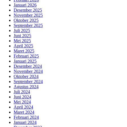
Januari 2026
Desember 2025
November 2025
Oktober 2025
September 2025
Juli 2025
Juni 2025
Mei 2025
April 2025
Maret 2025
Februari 2025
Januari 2025
Desember 2024
November 2024
Oktober 2024
September 2024
Agustus 2024
Juli 2024
Juni 2024
Mei 2024
April 2024
Maret 2024
Februari 2024
Januari 2024