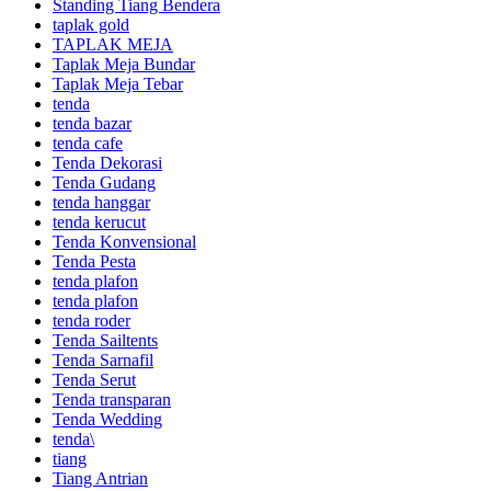
Standing Tiang Bendera
taplak gold
TAPLAK MEJA
Taplak Meja Bundar
Taplak Meja Tebar
tenda
tenda bazar
tenda cafe
Tenda Dekorasi
Tenda Gudang
tenda hanggar
tenda kerucut
Tenda Konvensional
Tenda Pesta
tenda plafon
tenda plafon
tenda roder
Tenda Sailtents
Tenda Sarnafil
Tenda Serut
Tenda transparan
Tenda Wedding
tenda\
tiang
Tiang Antrian