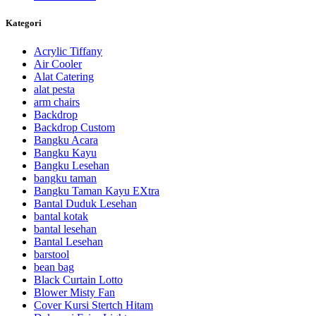
Kategori
Acrylic Tiffany
Air Cooler
Alat Catering
alat pesta
arm chairs
Backdrop
Backdrop Custom
Bangku Acara
Bangku Kayu
Bangku Lesehan
bangku taman
Bangku Taman Kayu EXtra
Bantal Duduk Lesehan
bantal kotak
bantal lesehan
Bantal Lesehan
barstool
bean bag
Black Curtain Lotto
Blower Misty Fan
Cover Kursi Stertch Hitam