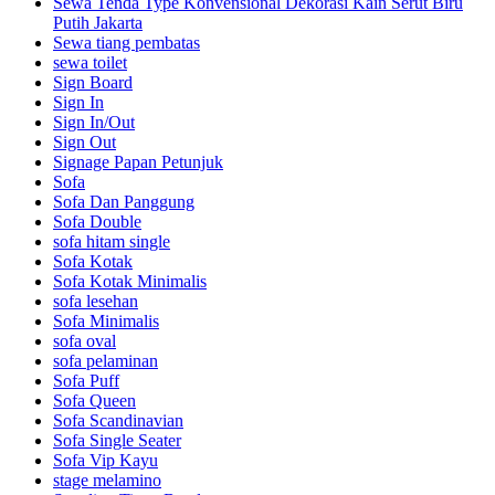
Sewa Tenda Type Konvensional Dekorasi Kain Serut Biru
Putih Jakarta
Sewa tiang pembatas
sewa toilet
Sign Board
Sign In
Sign In/Out
Sign Out
Signage Papan Petunjuk
Sofa
Sofa Dan Panggung
Sofa Double
sofa hitam single
Sofa Kotak
Sofa Kotak Minimalis
sofa lesehan
Sofa Minimalis
sofa oval
sofa pelaminan
Sofa Puff
Sofa Queen
Sofa Scandinavian
Sofa Single Seater
Sofa Vip Kayu
stage melamino