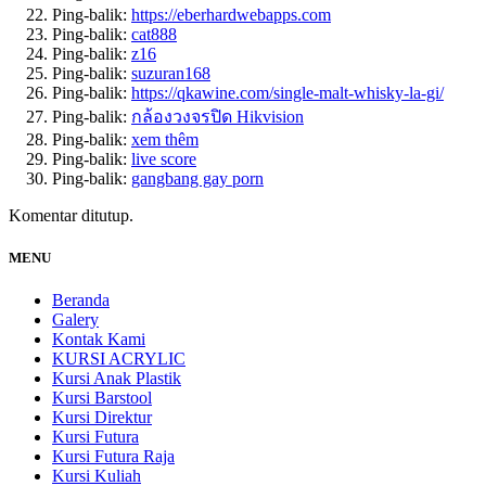
Ping-balik:
https://eberhardwebapps.com
Ping-balik:
cat888
Ping-balik:
z16
Ping-balik:
suzuran168
Ping-balik:
https://qkawine.com/single-malt-whisky-la-gi/
Ping-balik:
กล้องวงจรปิด Hikvision
Ping-balik:
xem thêm
Ping-balik:
live score
Ping-balik:
gangbang gay porn
Komentar ditutup.
MENU
Beranda
Galery
Kontak Kami
KURSI ACRYLIC
Kursi Anak Plastik
Kursi Barstool
Kursi Direktur
Kursi Futura
Kursi Futura Raja
Kursi Kuliah