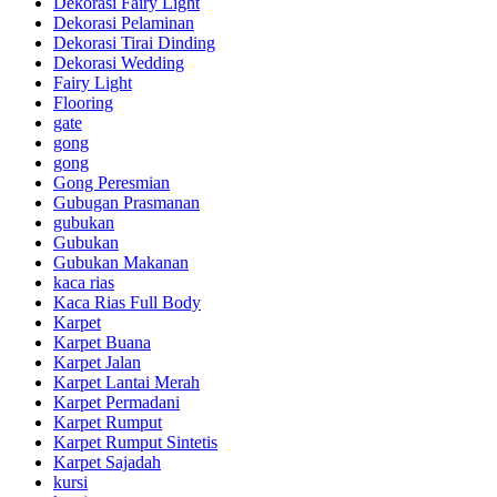
Dekorasi Fairy Light
Dekorasi Pelaminan
Dekorasi Tirai Dinding
Dekorasi Wedding
Fairy Light
Flooring
gate
gong
gong
Gong Peresmian
Gubugan Prasmanan
gubukan
Gubukan
Gubukan Makanan
kaca rias
Kaca Rias Full Body
Karpet
Karpet Buana
Karpet Jalan
Karpet Lantai Merah
Karpet Permadani
Karpet Rumput
Karpet Rumput Sintetis
Karpet Sajadah
kursi