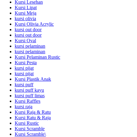
Kursi Lesehan
Kursi Lipat
Kursi Meja
kursi olivia
Kursi Olivia Acrylic
kursi out door
kursi out door
Kursi Oval
kursi pelaminan
kursi pelaminan
Kursi Pelaminan Rustic
Kursi Pesta
kursi pijat
kursi pijat
Kursi Plastik Anak
kursi puff
kursi puff kayu
kursi puff limas
Kursi Raffles
kursi raja
Kursi Raja & Ratu
Kursi Ratu & Raja
Kursi Rustic
Kursi Scramble
Kursi Scramble\