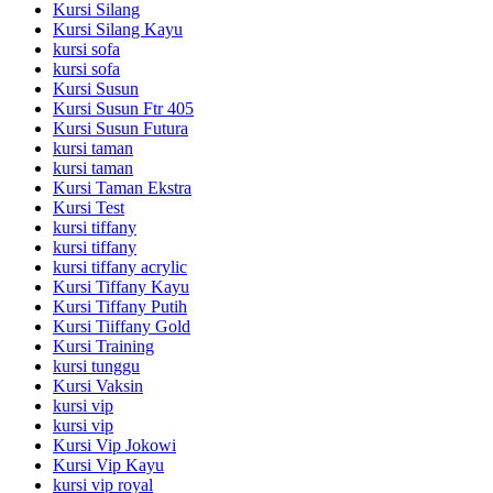
Kursi Silang
Kursi Silang Kayu
kursi sofa
kursi sofa
Kursi Susun
Kursi Susun Ftr 405
Kursi Susun Futura
kursi taman
kursi taman
Kursi Taman Ekstra
Kursi Test
kursi tiffany
kursi tiffany
kursi tiffany acrylic
Kursi Tiffany Kayu
Kursi Tiffany Putih
Kursi Tiiffany Gold
Kursi Training
kursi tunggu
Kursi Vaksin
kursi vip
kursi vip
Kursi Vip Jokowi
Kursi Vip Kayu
kursi vip royal