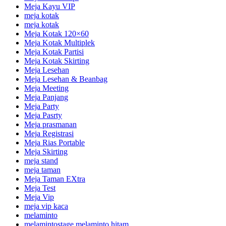
Meja Kayu VIP
meja kotak
meja kotak
Meja Kotak 120×60
Meja Kotak Multiplek
Meja Kotak Partisi
Meja Kotak Skirting
Meja Lesehan
Meja Lesehan & Beanbag
Meja Meeting
Meja Panjang
Meja Party
Meja Pasrty
Meja prasmanan
Meja Registrasi
Meja Rias Portable
Meja Skirting
meja stand
meja taman
Meja Taman EXtra
Meja Test
Meja Vip
meja vip kaca
melaminto
melamintostage melaminto hitam