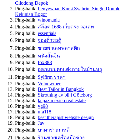
Cilodong Depok
Ping-balik:
Penyewaan Kursi Syahrini Single Double
Kekinian Bogor
Ping-balik:
winomania
Ping-balik:
สล็อต 1688 เว็บตรง วอเลท
Ping-balik:
essentials
Ping-balik:
จองตั๋วรถตู้
Ping-balik:
ขายพาเลทพลาสติก
Ping-balik:
หนังสั้นจีน
Ping-balik:
fox888
Ping-balik:
ออกแบบตกแต่งภายในบ้านหรู
Ping-balik:
Sylfirm ราคา
Ping-balik:
Volnewmer
Ping-balik:
Best Tailor in Bangkok
Ping-balik:
Skrotning av bil i Göteborg
Ping-balik:
la paz mexico real estate
Ping-balik:
vg98
Ping-balik:
ufa118
Ping-balik:
best therapist website design
Ping-balik:
Jav
Ping-balik:
บาคาร่าเกาหลี
Ping-balik:
ร้านขายเครื่องมือช่าง