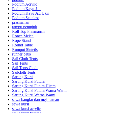
Podium Acrylic
Podium Kayu Jati
Podium Kayu Jati Ukir
Podium Stainless
prasmanan
rampu petunjuk
Roll Top Prasmanan
Ronce Melati
Rope Stand
Round Table
Rumput Sintetis
runner batik
Sail Cloth Tents
Sail Tents
Sail Tents Cloth
Sailcloth Tents
Sarung Kursi
Sarung Kursi Futura
Sarung Kursi Futura Hitam
Sarung Kursi Futura Warna Warni
Sarung Kursi Warna Warni
sewa bangku dan meja taman
sewa kursi
sewa kursi acrylic