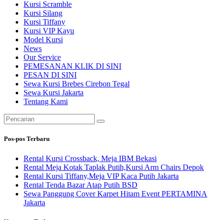
Kursi Scramble
Kursi Silang
Kursi Tiffany
Kursi VIP Kayu
Model Kursi
News
Our Service
PEMESANAN KLIK DI SINI
PESAN DI SINI
Sewa Kursi Brebes Cirebon Tegal
Sewa Kursi Jakarta
Tentang Kami
Pencarian
untuk:
Pos-pos Terbaru
Rental Kursi Crossback, Meja IBM Bekasi
Rental Meja Kotak Taplak Putih,Kursi Arm Chairs Depok
Rental Kursi Tiffany,Meja VIP Kaca Putih Jakarta
Rental Tenda Bazar Atap Putih BSD
Sewa Panggung Cover Karpet Hitam Event PERTAMINA
Jakarta