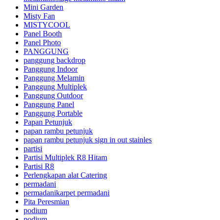
Mini Garden
Misty Fan
MISTYCOOL
Panel Booth
Panel Photo
PANGGUNG
panggung backdrop
Panggung Indoor
Panggung Melamin
Panggung Multiplek
Panggung Outdoor
Panggung Panel
Panggung Portable
Papan Petunjuk
papan rambu petunjuk
papan rambu petunjuk sign in out stainles
partisi
Partisi Multiplek R8 Hitam
Partisi R8
Perlengkapan alat Catering
permadani
permadanikarpet permadani
Pita Peresmian
podium
podium