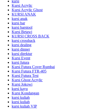
kursi
Kursi Acrylic
Kursi Acrylic Ghost
KURSI ANAK
kursi anak
kursi bar
kursi barstool
Kursi Betawi
KURSI CROSS BACK
kursi crossback
kursi dealing
kursi dinner
kursi direktur
Kursi Event
kursi futura
Kursi Futura Cover Rumbai
Kursi Futura FTR-405
Kursi Futura Test
Kursi Ghost Acrylic
Kursi Jokowi
kursi kayu
Kursi Kondangan
kursi kuliah
kursi kuliah
kursi kuliah VIP