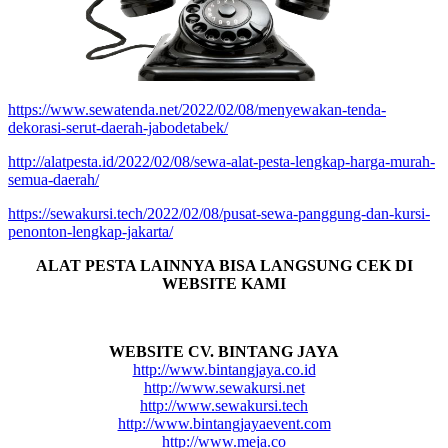
https://www.sewatenda.net/2022/02/08/menyewakan-tenda-
dekorasi-serut-daerah-jabodetabek/
http://alatpesta.id/2022/02/08/sewa-alat-pesta-lengkap-harga-murah-
semua-daerah/
https://sewakursi.tech/2022/02/08/pusat-sewa-panggung-dan-kursi-
penonton-lengkap-jakarta/
ALAT PESTA LAINNYA BISA LANGSUNG CEK DI
WEBSITE KAMI
WEBSITE CV. BINTANG JAYA
http://www.bintangjaya.co.id
http://www.sewakursi.net
http://www.sewakursi.tech
http://www.bintangjayaevent.com
http://www.meja.co