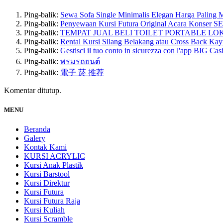
Ping-balik:
Sewa Sofa Single Minimalis Elegan Harga Paling
Ping-balik:
Penyewaan Kursi Futura Original Acara Konse
Ping-balik:
TEMPAT JUAL BELI TOILET PORTABLE LO
Ping-balik:
Rental Kursi Silang Belakang atau Cross Back Kay
Ping-balik:
Gestisci il tuo conto in sicurezza con l'app BIG Cas
Ping-balik:
พรมรถยนต์
Ping-balik:
電子 菸 推荐
Komentar ditutup.
MENU
Beranda
Galery
Kontak Kami
KURSI ACRYLIC
Kursi Anak Plastik
Kursi Barstool
Kursi Direktur
Kursi Futura
Kursi Futura Raja
Kursi Kuliah
Kursi Scramble