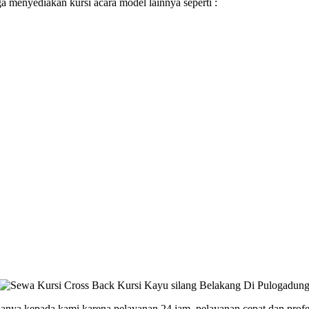
ga menyediakan kursi acara model lainnya seperti :
anya kepada kami karena pelayanan 24 jam, pelayanan cepat dan profes