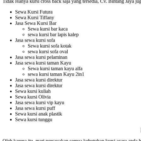
Tidak Hanya kursi cross back saja yang tersedia, Cv. Bintang Jaya ju
Sewa Kursi Futura
Sewa Kursi Tiffany
Jasa Sewa Kursi Bar
Sewa kursi bar kaca
sewa kursi bar lapis kalep
Jasa sewa kursi sofa
Sewa kursi sofa kotak
sewa kursi sofa oval
Jasa sewa kursi pelaminan
Jasa sewa kursi taman Kayu
Sewa kursi taman kayu alfa
sewa kursi taman Kayu 2in1
Jasa sewa kursi direktur
Jasa sewa kursi direktur
Sewa kursi kuliah
Sewa kursi Olivia
Jasa sewa kursi vip kayu
Jasa sewa kursi puff
Sewa kursi anak plastik
Sewa kursi tunggu
Oleh karena itu, mari percayakan semua kebutuhan kursi acara anda h