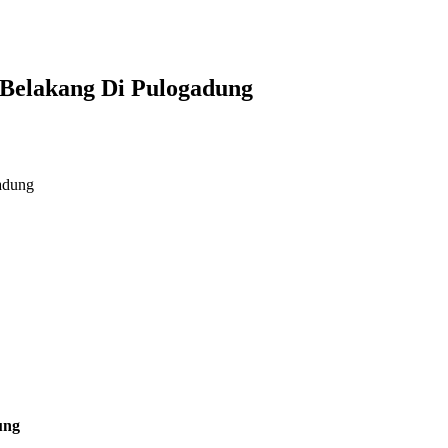
 Belakang Di Pulogadung
adung
ung