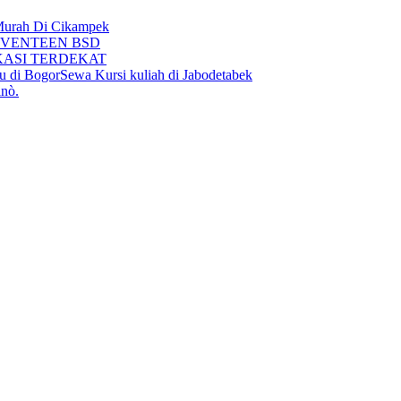
 Murah Di Cikampek
r SEVENTEEN BSD
KASI TERDEKAT
u di BogorSewa Kursi kuliah di Jabodetabek
inò.