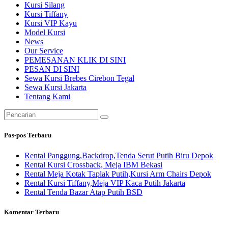
Kursi Silang
Kursi Tiffany
Kursi VIP Kayu
Model Kursi
News
Our Service
PEMESANAN KLIK DI SINI
PESAN DI SINI
Sewa Kursi Brebes Cirebon Tegal
Sewa Kursi Jakarta
Tentang Kami
Pencarian
untuk:
Pos-pos Terbaru
Rental Panggung,Backdrop,Tenda Serut Putih Biru Depok
Rental Kursi Crossback, Meja IBM Bekasi
Rental Meja Kotak Taplak Putih,Kursi Arm Chairs Depok
Rental Kursi Tiffany,Meja VIP Kaca Putih Jakarta
Rental Tenda Bazar Atap Putih BSD
Komentar Terbaru