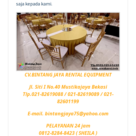
saja kepada kami.
CV.BINTANG JAYA RENTAL EQUIPMENT
Jl. Siti I No.40 Mustikajaya Bekasi
Tlp.021-82619088 / 021-82619089 / 021-
82601199
E-mail. bintangjaya75@yahoo.com
PELAYANAN 24 jam
0812-8284-8423 ( SHEILA )