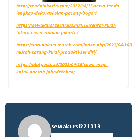
http://tendajakarta.com/2022/04/16/sewa-tenda-
lengkap-dekorasi-siap-pasang-bogor/
https://sewakursi.tech/2022/04/16/rental-kursi-
futura-cover-rumbai-jakarta/
https://sarungkursimurah.com/index.php/2022/04/16/jua
murah-sarung-kursi-produksi-sendiri/
https://alatpesta.id/2022/04/16/sewa-meja-
kotak-daerah-jabodetabek/
sewakursi221018