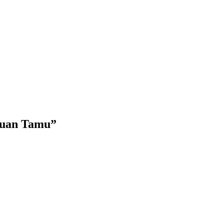
muan Tamu
”