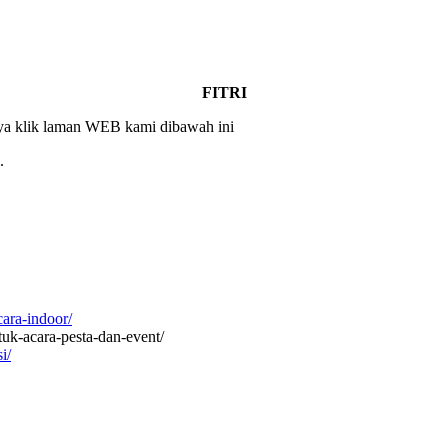
FITRI
nnya klik laman WEB kami dibawah ini
.
ara-indoor/
tuk-acara-pesta-dan-event/
i/