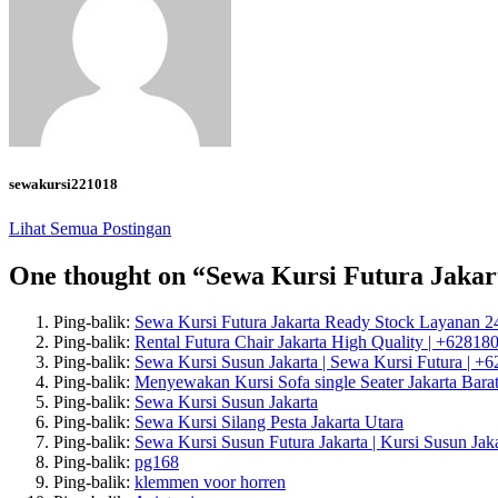
sewakursi221018
Lihat Semua Postingan
One thought on “
Sewa Kursi Futura Jaka
Ping-balik:
Sewa Kursi Futura Jakarta Ready Stock Layanan 2
Ping-balik:
Rental Futura Chair Jakarta High Quality | +6281
Ping-balik:
Sewa Kursi Susun Jakarta | Sewa Kursi Futura |
Ping-balik:
Menyewakan Kursi Sofa single Seater Jakarta Bara
Ping-balik:
Sewa Kursi Susun Jakarta
Ping-balik:
Sewa Kursi Silang Pesta Jakarta Utara
Ping-balik:
Sewa Kursi Susun Futura Jakarta | Kursi Susun Jak
Ping-balik:
pg168
Ping-balik:
klemmen voor horren