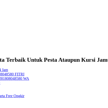
rta Terbaik Untuk Pesta Ataupun Kursi Ja
4 Jam
808048580 FITRI
 +6281808048580 WA
t
arta Free Ongkir