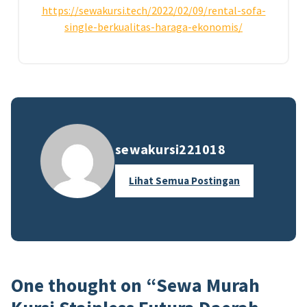
https://sewakursi.tech/2022/02/09/rental-sofa-
single-berkualitas-haraga-ekonomis/
sewakursi221018
Lihat Semua Postingan
One thought on “
Sewa Murah