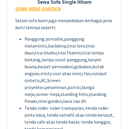
Sewa Sofa Single Hitam
SEWA MINI GARDEN
Selain sofa kami juga menyediakan berbagai jenis
kursi lainnya seperti:
Panggung portable,panggung
melaminto,backdrop,tirai loto,tirai
daun,tirai bludru,tirai filamin,tirai lampu
bintang,lampu sorot panggung,karpet
buana,karpet permadani,gubukan,kotak
angpao,misty cool atau misty fan,rumput
sintetis,AC,Screen
proyektor,pelaminan,partisi,bunga
meja,nomer meja,standing foto,standing
flower,mini garden,kaca rias dll.
Tenda roder: roder transparan, tenda roder
pintu kaca, tenda sarnafil atau tenda kerucut,
tenda cafe atau tenda bazar, tenda hanggar,
tenda konvensional,