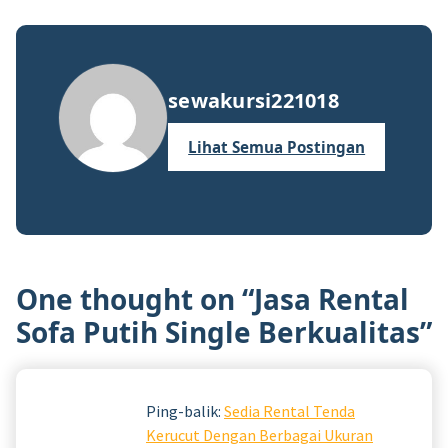
sewakursi221018
Lihat Semua Postingan
One thought on “
Jasa Rental
Sofa Putih Single Berkualitas
”
Ping-balik:
Sedia Rental Tenda
Kerucut Dengan Berbagai Ukuran