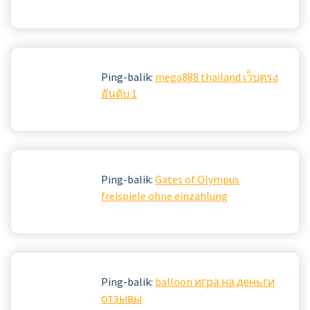
Ping-balik:
mega888 thailand เว็บตรง
อันดับ 1
Ping-balik:
Gates of Olympus
freispiele ohne einzahlung
Ping-balik:
balloon игра на деньги
отзывы