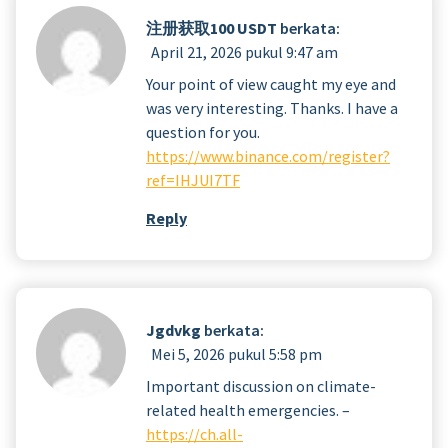
注册获取100 USDT
berkata:
April 21, 2026 pukul 9:47 am
Your point of view caught my eye and
was very interesting. Thanks. I have a
question for you.
https://www.binance.com/register?
ref=IHJUI7TF
Reply
Jgdvkg
berkata:
Mei 5, 2026 pukul 5:58 pm
Important discussion on climate-
related health emergencies. –
https://ch.all-