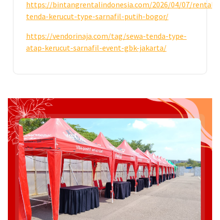
https://bintangrentalindonesia.com/2026/04/07/rental-
tenda-kerucut-type-sarnafil-putih-bogor/
https://vendorinaja.com/tag/sewa-tenda-type-
atap-kerucut-sarnafil-event-gbk-jakarta/