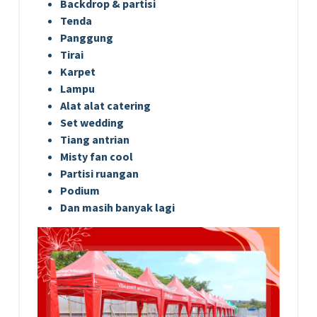
Backdrop & partisi
Tenda
Panggung
Tirai
Karpet
Lampu
Alat alat catering
Set wedding
Tiang antrian
Misty fan cool
Partisi ruangan
Podium
Dan masih banyak lagi