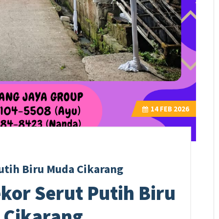
14
FEB 2026
utih Biru Muda Cikarang
kor Serut Putih Biru
 Cikarang