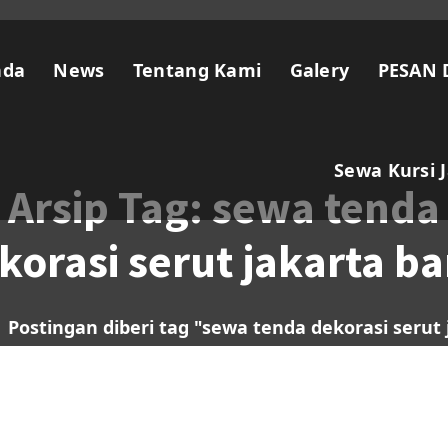
nda
News
Tentang Kami
Galery
PESAN 
Sewa Kursi 
Arsip Tag: sewa tenda
korasi serut jakarta ba
:
Postingan diberi tag "sewa tenda dekorasi serut 