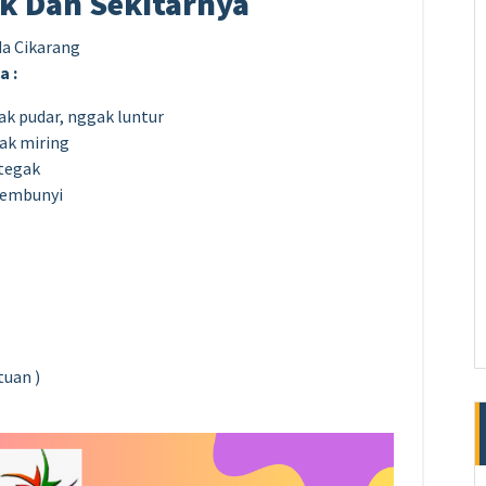
k Dan Sekitarnya
a :
k pudar, nggak luntur
ak miring
 tegak
rsembunyi
tuan )