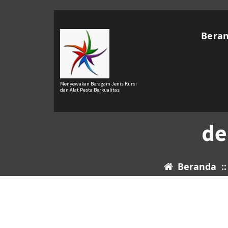
Lewati
ke
konten
Bera
Menyewakan Beragam Jenis Kursi
dan Alat Pesta Berkualitas
de
Beranda
: