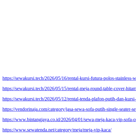
https://sewakursi.tech/2026/05/16/rental-kursi-futura-polos-stainles
https://sewakursi.tech/2026/05/15/rental-meja-round-table-cover-hitam
https://sewakursi.tech/2026/05/12/rental-tenda-plafon-putih-dan-kursi
https://vendorinaja.com/category/jasa-sewa-sofa-putih-single-seater-s
https://www.bintangjaya.co.id/2026/04/01/sewa-meja-kaca-vip-sofa-ov
https://www.sewatenda.net/category/meja/meja-vip-kaca/