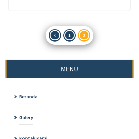
Paginasi
1
2
pos
MENU
Beranda
Galery
Kontak Kami