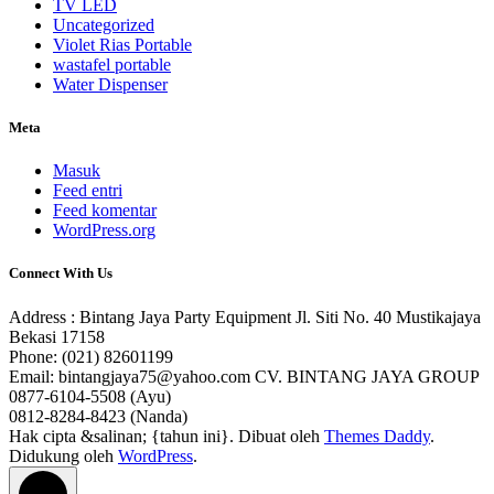
TV LED
Uncategorized
Violet Rias Portable
wastafel portable
Water Dispenser
Meta
Masuk
Feed entri
Feed komentar
WordPress.org
Connect With Us
Address : Bintang Jaya Party Equipment Jl. Siti No. 40 Mustikajaya
Bekasi 17158
Phone: (021) 82601199
Email: bintangjaya75@yahoo.com CV. BINTANG JAYA GROUP
0877-6104-5508 (Ayu)
0812-8284-8423 (Nanda)
Hak cipta &salinan; {tahun ini}. Dibuat oleh
Themes Daddy
.
Didukung oleh
WordPress
.