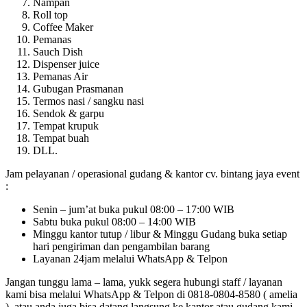
Nampan
Roll top
Coffee Maker
Pemanas
Sauch Dish
Dispenser juice
Pemanas Air
Gubugan Prasmanan
Termos nasi / sangku nasi
Sendok & garpu
Tempat krupuk
Tempat buah
DLL.
Jam pelayanan / operasional gudang & kantor cv. bintang jaya event
:
Senin – jum’at buka pukul 08:00 – 17:00 WIB
Sabtu buka pukul 08:00 – 14:00 WIB
Minggu kantor tutup / libur & Minggu Gudang buka setiap
hari pengiriman dan pengambilan barang
Layanan 24jam melalui WhatsApp & Telpon
Jangan tunggu lama – lama, yukk segera hubungi staff / layanan
kami bisa melalui WhatsApp & Telpon di 0818-0804-8580 ( amelia
). atau anda juga bisa datang langsung ke kantor atau gudang kami