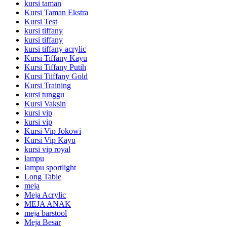
kursi taman
Kursi Taman Ekstra
Kursi Test
kursi tiffany
kursi tiffany
kursi tiffany acrylic
Kursi Tiffany Kayu
Kursi Tiffany Putih
Kursi Tiiffany Gold
Kursi Training
kursi tunggu
Kursi Vaksin
kursi vip
kursi vip
Kursi Vip Jokowi
Kursi Vip Kayu
kursi vip royal
lampu
lampu sportlight
Long Table
meja
Meja Acrylic
MEJA ANAK
meja barstool
Meja Besar