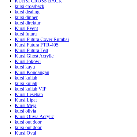
KURSI CROSS BACK
kursi crossback
kursi dealing
kursi dinner
kursi direktur
Kursi Event
kursi futura
Kursi Futura Cover Rumbai
Kursi Futura FTR-405
Kursi Futura Test
Kursi Ghost Acrylic
Kursi Jokowi
kursi kayu
Kursi Kondangan
kursi kuliah
kursi kuliah
kursi kuliah VIP
Kursi Lesehan
Kursi Lipat
Kursi Meja
kursi olivia
Kursi Olivia Acrylic
kursi out door
kursi out door
Kursi Oval