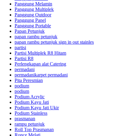
Panggung Melamin
Panggung Multiplek
Panggung Outdoor
Panggung Panel
Panggung Portable
Papan Petunjuk
papan rambu petunjuk
papan rambu petunjuk sign in out stainles
partisi
Partisi Multiplek R8 Hitam
Partisi R8
Perlengkapan alat Catering
permadani
permadanikarpet permadani
Pita Peresmian
podium
podium
Podium Acrylic
Podium Kayu Jati
Podium Kayu Jati Ukir
Podium Stainless
prasmanan
rampu petunjuk
Roll Top Prasmanan
Ronce Melati