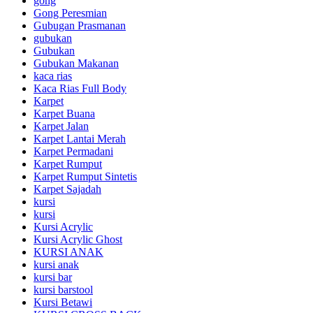
gong
Gong Peresmian
Gubugan Prasmanan
gubukan
Gubukan
Gubukan Makanan
kaca rias
Kaca Rias Full Body
Karpet
Karpet Buana
Karpet Jalan
Karpet Lantai Merah
Karpet Permadani
Karpet Rumput
Karpet Rumput Sintetis
Karpet Sajadah
kursi
kursi
Kursi Acrylic
Kursi Acrylic Ghost
KURSI ANAK
kursi anak
kursi bar
kursi barstool
Kursi Betawi