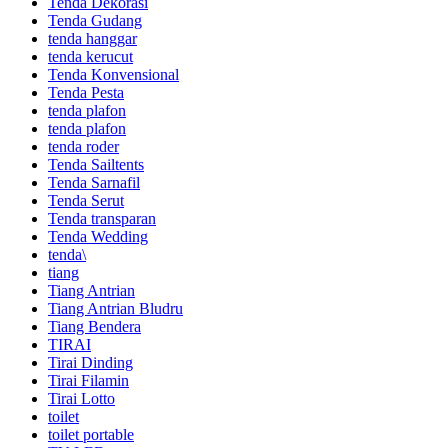
Tenda Dekorasi
Tenda Gudang
tenda hanggar
tenda kerucut
Tenda Konvensional
Tenda Pesta
tenda plafon
tenda plafon
tenda roder
Tenda Sailtents
Tenda Sarnafil
Tenda Serut
Tenda transparan
Tenda Wedding
tenda\
tiang
Tiang Antrian
Tiang Antrian Bludru
Tiang Bendera
TIRAI
Tirai Dinding
Tirai Filamin
Tirai Lotto
toilet
toilet portable