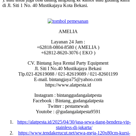
di Jl. Siti 1 No. 40 Mustikajaya Kota Bekasi.
AMELIA
Layanan 24 Jam :
+62818-0804-8580 ( AMELIA )
+62812-8620-3076 ( EKO )
CV. Bintang Jaya Rental Party Equipment
Jl. Siti I No.40 Mustikajaya Bekasi
Tlp.021-82619088 / 021-82619089 / 021-82601199
E-mail. bintangjaya75@yahoo.com
https://www.alatpesta.id
Instagram : bintanggudangalatpesta
Facebook : Bintang_gudangalatpesta
Twitter : pestamewah
Youtobe : @gudangalatpesta9591
https://alatpesta.id/2025/04/30/jasa-sewa-tiang-bendera-vip-
stainless-di-jakarta/
https://www.tendakerucut.net/sewa-meja-120x80cm-kursi-