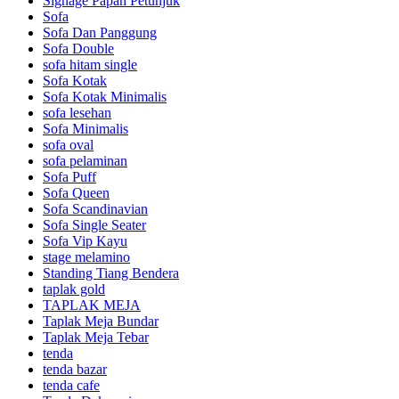
Signage Papan Petunjuk
Sofa
Sofa Dan Panggung
Sofa Double
sofa hitam single
Sofa Kotak
Sofa Kotak Minimalis
sofa lesehan
Sofa Minimalis
sofa oval
sofa pelaminan
Sofa Puff
Sofa Queen
Sofa Scandinavian
Sofa Single Seater
Sofa Vip Kayu
stage melamino
Standing Tiang Bendera
taplak gold
TAPLAK MEJA
Taplak Meja Bundar
Taplak Meja Tebar
tenda
tenda bazar
tenda cafe