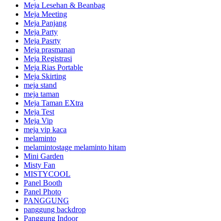
Meja Lesehan & Beanbag
Meja Meeting
Meja Panjang
Meja Party
Meja Pasrty
Meja prasmanan
Meja Registrasi
Meja Rias Portable
Meja Skirting
meja stand
meja taman
Meja Taman EXtra
Meja Test
Meja Vip
meja vip kaca
melaminto
melamintostage melaminto hitam
Mini Garden
Misty Fan
MISTYCOOL
Panel Booth
Panel Photo
PANGGUNG
panggung backdrop
Panggung Indoor