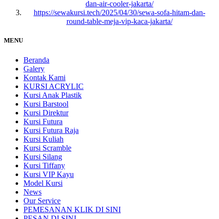
dan-air-cooler-jakarta/
https://sewakursi.tech/2025/04/30/sewa-sofa-hitam-dan-
round-table-meja-vip-kaca-jakarta/
MENU
Beranda
Galery
Kontak Kami
KURSI ACRYLIC
Kursi Anak Plastik
Kursi Barstool
Kursi Direktur
Kursi Futura
Kursi Futura Raja
Kursi Kuliah
Kursi Scramble
Kursi Silang
Kursi Tiffany
Kursi VIP Kayu
Model Kursi
News
Our Service
PEMESANAN KLIK DI SINI
PESAN DI SINI