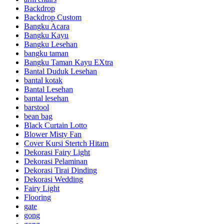
Backdrop
Backdrop Custom
Bangku Acara
Bangku Kayu
Bangku Lesehan
bangku taman
Bangku Taman Kayu EXtra
Bantal Duduk Lesehan
bantal kotak
Bantal Lesehan
bantal lesehan
barstool
bean bag
Black Curtain Lotto
Blower Misty Fan
Cover Kursi Stertch Hitam
Dekorasi Fairy Light
Dekorasi Pelaminan
Dekorasi Tirai Dinding
Dekorasi Wedding
Fairy Light
Flooring
gate
gong