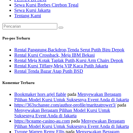
Sewa Kursi Brebes Cirebon Tegal
Sewa Kursi Jakarta
Tentang Kami
Pencarian
untuk:
Pos-pos Terbaru
Rental Panggung,Backdrop,Tenda Serut Putih Biru Depok
Rental Kursi Crossback, Meja IBM Bekasi
Rental Meja Kotak Taplak Putih,Kursi Arm Chairs Depok
Rental Kursi Tiffany,Meja VIP Kaca Putih Jakarta
Rental Tenda Bazar Atap Putih BSD
Komentar Terbaru
Bookmaker hors arjel fiable
pada
Menyewakan Beragam
Pilihan Model Kursi Untuk Suksesnya Event Anda di Jakarta
https://363xchange.com/author-profile/maritzatrower3/
pada
Menyewakan Beragam Pilihan Model Kursi Untuk
Suksesnya Event Anda di Jakarta
https://bcgame-casino-au.com
pada
Menyewakan Beragam
Pilihan Model Kursi Untuk Suksesnya Event Anda di Jakarta
Tyrone Warren Remy Ellis
pada
Menyewakan Beragam