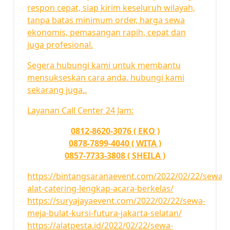
respon cepat, siap kirim keseluruh wilayah,
tanpa batas minimum order, harga sewa
ekonomis, pemasangan rapih, cepat dan
juga profesional.
Segera hubungi kami untuk membantu
mensukseskan cara anda. hubungi kami
sekarang juga..
Layanan Call Center 24 Jam:
0812-8620-3076 ( EKO )
0878-7899-4040 ( WITA )
0857-7733-3808 ( SHEILA )
https://bintangsaranaevent.com/2022/02/22/sewa-
alat-catering-lengkap-acara-berkelas/
https://suryajayaevent.com/2022/02/22/sewa-
meja-bulat-kursi-futura-jakarta-selatan/
https://alatpesta.id/2022/02/22/sewa-