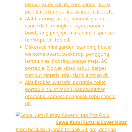
jokowi, kursi kuliah, kursi dinner, kursi
pijit, kursi tunggu, kursi anak plastik dll.
Alat Catering: piring, sendok, garpu,
sauce dish, mangkok sayur, pounch
bowl, tang penjepit makanan, dispenser
teh/kopi, roll top dll.
Dekorasi: mini garden, standing flower,
welcome board, backdrop, panggung,
lampu hias, flooring, bunga meja, AC
portable, Blower kipas kabut, karpet,
rumput sintetis, tirai, tiang antrian dll.
Alat Prokes: wastafel portable, toilet
portable, toilet mobil, handsanitizer
otomatis, kamera pengecek suhu sensor
dll.
Sewa Kursi Futura Cover Hitan P
Kami berikan layanan terbaik 24 jam, dengan