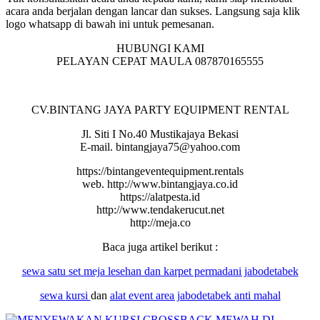
acara anda berjalan dengan lancar dan sukses. Langsung saja klik
logo whatsapp di bawah ini untuk pemesanan.
HUBUNGI KAMI
PELAYAN CEPAT MAULA 087870165555
CV.BINTANG JAYA PARTY EQUIPMENT RENTAL
Jl. Siti I No.40 Mustikajaya Bekasi
E-mail. bintangjaya75@yahoo.com
https://bintangeventequipment.rentals
web. http://www.bintangjaya.co.id
https://alatpesta.id
http://www.tendakerucut.net
http://meja.co
Baca juga artikel berikut :
sewa satu set meja lesehan dan karpet permadani jabodetabek
sewa
kursi
dan
alat
event area jabodetabek anti mahal