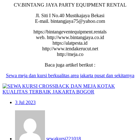
CV.BINTANG JAYA PARTY EQUIPMENT RENTAL
Jl. Siti I No.40 Mustikajaya Bekasi
E-mail. bintangjaya75@yahoo.com
https://bintangeventequipment.rentals
web. http://www.bintangjaya.co.id
https://alatpesta.id
http://www.tendakerucut.net
http://meja.co
Baca juga artikel berikut :
Sewa meja
dan
kursi
berkualitas area jakarta pusat dan sekitarnya
3
Jul 2023
sewakursi221018