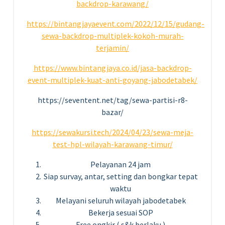
backdrop-karawang/
https://bintangjayaevent.com/2022/12/15/gudang-
sewa-backdrop-multiplek-kokoh-murah-
terjamin/
https://www.bintangjaya.co.id/jasa-backdrop-
event-multiplek-kuat-anti-goyang-jabodetabek/
https://seventent.net/tag/sewa-partisi-r8-
bazar/
https://sewakursi.tech/2024/04/23/sewa-meja-
test-hpl-wilayah-karawang-timur/
Pelayanan 24 jam
Siap survay, antar, setting dan bongkar tepat
waktu
Melayani seluruh wilayah jabodetabek
Bekerja sesuai SOP
Free ongkir ( s&k berlaku )