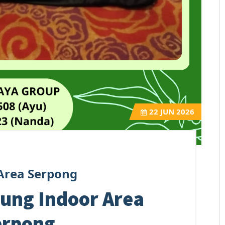
22
JUN 2026
Area Serpong
ung Indoor Area
erpong