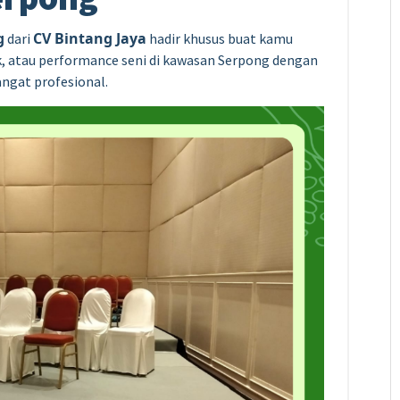
g
CV Bintang Jaya
dari
hadir khusus buat kamu
k, atau performance seni di kawasan Serpong dengan
angat profesional.