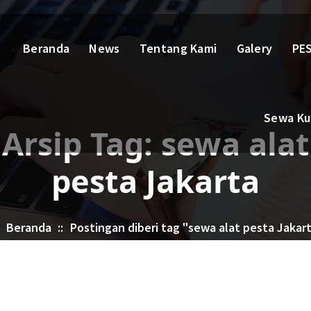
Beranda
News
Tentang Kami
Galery
PES
Sewa Kur
Arsip Tag: sewa alat
pesta Jakarta
Beranda
::
Postingan diberi tag "sewa alat pesta Jakar