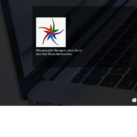
Lewati
ke
konten
Menyewakan Beragam Jenis Kursi
dan Alat Pesta Berkualitas