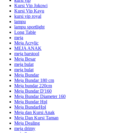
kursi vip
Kursi Vip Jokowi
Kursi Vip Kayu
kursi vip royal
lampu
lampu sportlight
Long Table
meja
Meja Acrylic
MEJA ANAK
meja barstool
Meja Besar
meja bulat
meja bulat
Meja Bundar
Meja Bundar 180 cm
Meja bundar 220cm
Meja Bundar D'160
Meja Bundar Diameter 160
Meja Bundar Hpl
Meja BundarHpl
Meja dan Kursi Anak
Meja Dan Kursi Taman
Meja Dealing
meja drimy