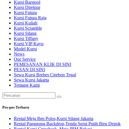
Kursi Barstool
Kursi Direktur
Kursi Futura
Kursi Futura Raja
Kursi Kuliah
Kursi Scramble
Kursi Silang
Kursi Tiffany
Kursi VIP Kayu
Model Kursi
News
Our Service
PEMESANAN KLIK DI SINI
PESAN DI SINI
Sewa Kursi Brebes Cirebon Tegal
Sewa Kursi Jakarta
Tentang Kami
Pencarian
untuk:
Pos-pos Terbaru
Rental Meja Ibm Polos,Kursi Silang Jakarta
Rental Panggung,Backdrop,Tenda Serut Putih Biru Depok
Rental Kursi Crossback, Meja IBM Bekasi