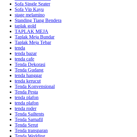
Sofa Single Seater
Sofa Vip Kayu
stage melamino
Standing Tiang Bendera
taplak gold
TAPLAK MEJA
Taplak Meja Bundar
Taplak Meja Tebar
tenda
tenda bazar
tenda cafe
Tenda Dekorasi
Tenda Gudang
tenda hanggar
tenda kerucut
Tenda Konvensional
Tenda Pesta
tenda plafon
tenda plafon
tenda roder
Tenda Sailtents
Tenda Sarnafil
Tenda Serut
Tenda transparan
Tenda Wedding