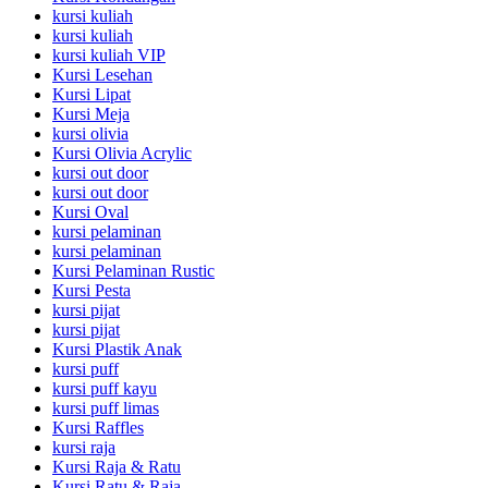
kursi kuliah
kursi kuliah
kursi kuliah VIP
Kursi Lesehan
Kursi Lipat
Kursi Meja
kursi olivia
Kursi Olivia Acrylic
kursi out door
kursi out door
Kursi Oval
kursi pelaminan
kursi pelaminan
Kursi Pelaminan Rustic
Kursi Pesta
kursi pijat
kursi pijat
Kursi Plastik Anak
kursi puff
kursi puff kayu
kursi puff limas
Kursi Raffles
kursi raja
Kursi Raja & Ratu
Kursi Ratu & Raja