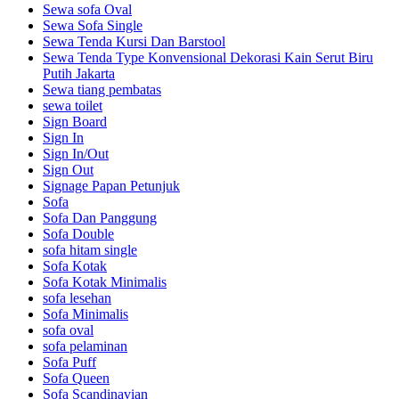
Sewa sofa Oval
Sewa Sofa Single
Sewa Tenda Kursi Dan Barstool
Sewa Tenda Type Konvensional Dekorasi Kain Serut Biru
Putih Jakarta
Sewa tiang pembatas
sewa toilet
Sign Board
Sign In
Sign In/Out
Sign Out
Signage Papan Petunjuk
Sofa
Sofa Dan Panggung
Sofa Double
sofa hitam single
Sofa Kotak
Sofa Kotak Minimalis
sofa lesehan
Sofa Minimalis
sofa oval
sofa pelaminan
Sofa Puff
Sofa Queen
Sofa Scandinavian