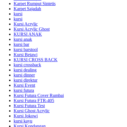
Karpet Rumput Sintetis
Karpet Sajadah
kursi
kursi
Kursi Acrylic
Kursi Acrylic Ghost
KURSI ANAK
kursi anak
kursi bar
kursi barstool
Kursi Betawi
KURSI CROSS BACK
kursi crossback
kursi dealing
kursi dinner
kursi direktur
Kursi Event
kursi futura
Kursi Futura Cover Rumbai
Kursi Futura FTR-405
Kursi Futura Test
Kursi Ghost Acrylic
Kursi Jokowi
kursi kayu
Kursi Kondangan