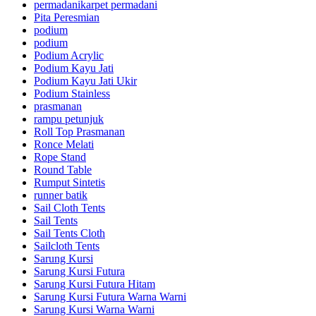
permadanikarpet permadani
Pita Peresmian
podium
podium
Podium Acrylic
Podium Kayu Jati
Podium Kayu Jati Ukir
Podium Stainless
prasmanan
rampu petunjuk
Roll Top Prasmanan
Ronce Melati
Rope Stand
Round Table
Rumput Sintetis
runner batik
Sail Cloth Tents
Sail Tents
Sail Tents Cloth
Sailcloth Tents
Sarung Kursi
Sarung Kursi Futura
Sarung Kursi Futura Hitam
Sarung Kursi Futura Warna Warni
Sarung Kursi Warna Warni