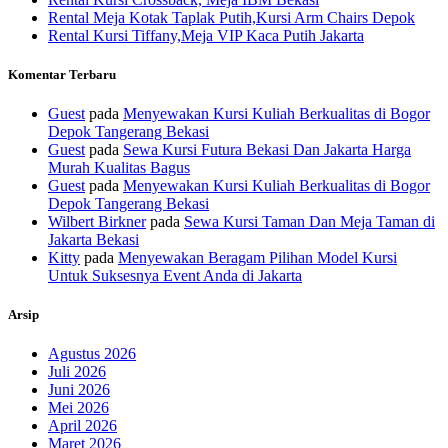
Rental Meja Kotak Taplak Putih,Kursi Arm Chairs Depok
Rental Kursi Tiffany,Meja VIP Kaca Putih Jakarta
Komentar Terbaru
Guest
pada
Menyewakan Kursi Kuliah Berkualitas di Bogor
Depok Tangerang Bekasi
Guest
pada
Sewa Kursi Futura Bekasi Dan Jakarta Harga
Murah Kualitas Bagus
Guest
pada
Menyewakan Kursi Kuliah Berkualitas di Bogor
Depok Tangerang Bekasi
Wilbert Birkner
pada
Sewa Kursi Taman Dan Meja Taman di
Jakarta Bekasi
Kitty
pada
Menyewakan Beragam Pilihan Model Kursi
Untuk Suksesnya Event Anda di Jakarta
Arsip
Agustus 2026
Juli 2026
Juni 2026
Mei 2026
April 2026
Maret 2026