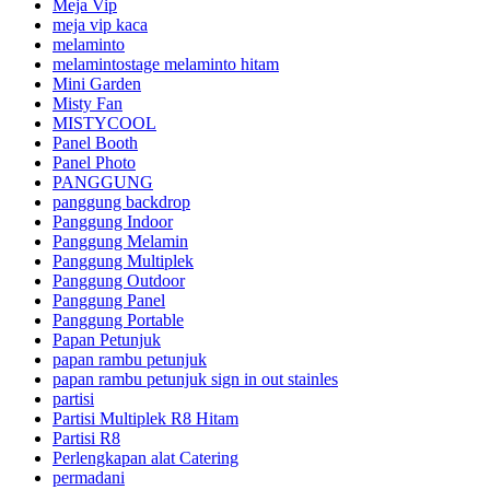
Meja Vip
meja vip kaca
melaminto
melamintostage melaminto hitam
Mini Garden
Misty Fan
MISTYCOOL
Panel Booth
Panel Photo
PANGGUNG
panggung backdrop
Panggung Indoor
Panggung Melamin
Panggung Multiplek
Panggung Outdoor
Panggung Panel
Panggung Portable
Papan Petunjuk
papan rambu petunjuk
papan rambu petunjuk sign in out stainles
partisi
Partisi Multiplek R8 Hitam
Partisi R8
Perlengkapan alat Catering
permadani