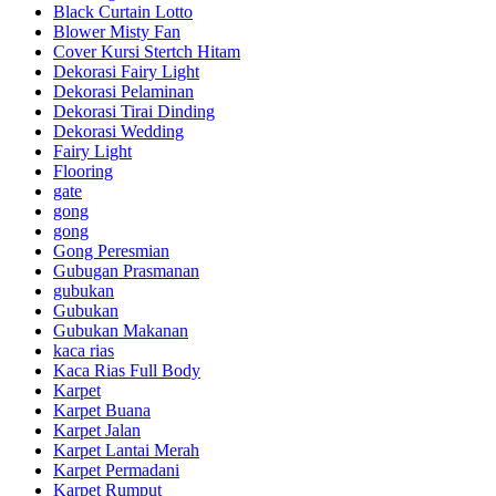
Black Curtain Lotto
Blower Misty Fan
Cover Kursi Stertch Hitam
Dekorasi Fairy Light
Dekorasi Pelaminan
Dekorasi Tirai Dinding
Dekorasi Wedding
Fairy Light
Flooring
gate
gong
gong
Gong Peresmian
Gubugan Prasmanan
gubukan
Gubukan
Gubukan Makanan
kaca rias
Kaca Rias Full Body
Karpet
Karpet Buana
Karpet Jalan
Karpet Lantai Merah
Karpet Permadani
Karpet Rumput