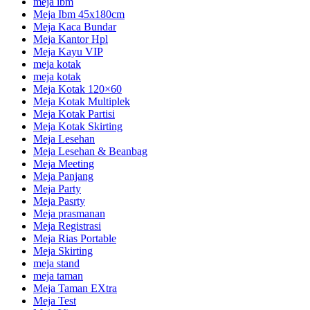
meja ibm
Meja Ibm 45x180cm
Meja Kaca Bundar
Meja Kantor Hpl
Meja Kayu VIP
meja kotak
meja kotak
Meja Kotak 120×60
Meja Kotak Multiplek
Meja Kotak Partisi
Meja Kotak Skirting
Meja Lesehan
Meja Lesehan & Beanbag
Meja Meeting
Meja Panjang
Meja Party
Meja Pasrty
Meja prasmanan
Meja Registrasi
Meja Rias Portable
Meja Skirting
meja stand
meja taman
Meja Taman EXtra
Meja Test