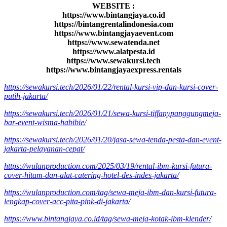
WEBSITE :
https://www.bintangjaya.co.id
https://bintangrentalindonesia.com
https://www.bintangjayaevent.com
https://www.sewatenda.net
https://www.alatpesta.id
https://www.sewakursi.tech
https://www.bintangjayaexpress.rentals
https://sewakursi.tech/2026/01/22/rental-kursi-vip-dan-kursi-cover-
putih-jakarta/
https://sewakursi.tech/2026/01/21/sewa-kursi-tiffanypanggungmeja-
bar-event-wisma-habibie/
https://sewakursi.tech/2026/01/20/jasa-sewa-tenda-pesta-dan-event-
jakarta-pelayanan-cepat/
https://wulanproduction.com/2025/03/19/rental-ibm-kursi-futura-
cover-hitam-dan-alat-catering-hotel-des-indes-jakarta/
https://wulanproduction.com/tag/sewa-meja-ibm-dan-kursi-futura-
lengkap-cover-acc-pita-pink-di-jakarta/
https://www.bintangjaya.co.id/tag/sewa-meja-kotak-ibm-klender/