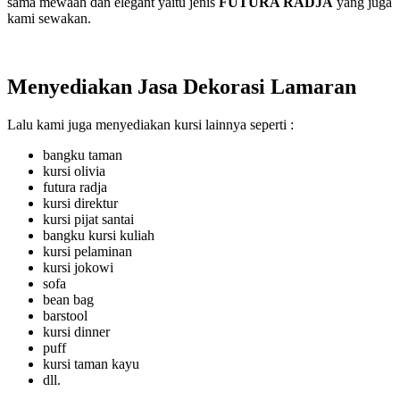
sama mewaah dan elegant yaitu jenis
FUTURA RADJA
yang juga
kami sewakan.
Menyediakan Jasa Dekorasi Lamaran
Lalu kami juga menyediakan kursi lainnya seperti :
bangku taman
kursi olivia
futura radja
kursi direktur
kursi pijat santai
bangku kursi kuliah
kursi pelaminan
kursi jokowi
sofa
bean bag
barstool
kursi dinner
puff
kursi taman kayu
dll.