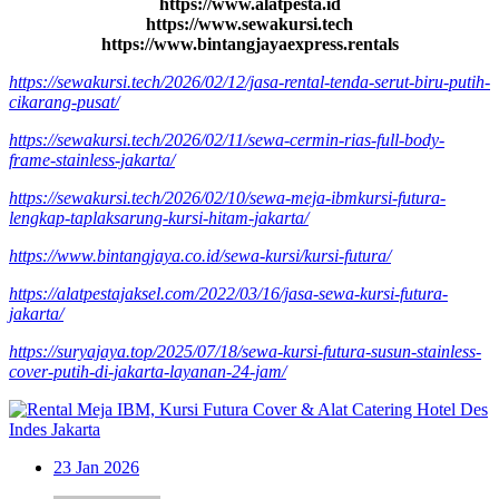
https://www.alatpesta.id
https://www.sewakursi.tech
https://www.bintangjayaexpress.rentals
https://sewakursi.tech/2026/02/12/jasa-rental-tenda-serut-biru-putih-
cikarang-pusat/
https://sewakursi.tech/2026/02/11/sewa-cermin-rias-full-body-
frame-stainless-jakarta/
https://sewakursi.tech/2026/02/10/sewa-meja-ibmkursi-futura-
lengkap-taplaksarung-kursi-hitam-jakarta/
https://www.bintangjaya.co.id/sewa-kursi/kursi-futura/
https://alatpestajaksel.com/2022/03/16/jasa-sewa-kursi-futura-
jakarta/
https://suryajaya.top/2025/07/18/sewa-kursi-futura-susun-stainless-
cover-putih-di-jakarta-layanan-24-jam/
23
Jan 2026