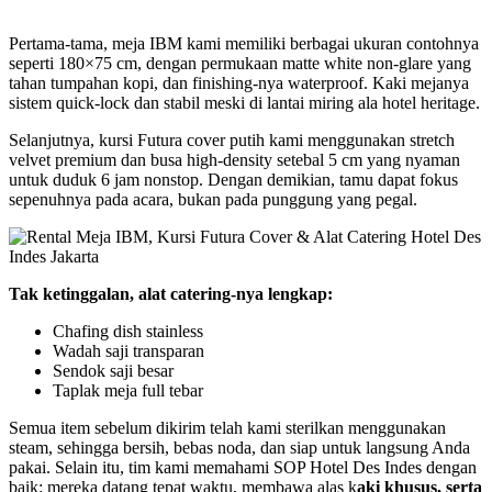
Pertama-tama, meja IBM kami memiliki berbagai ukuran contohnya
seperti 180×75 cm, dengan permukaan matte white non-glare yang
tahan tumpahan kopi, dan finishing-nya waterproof. Kaki mejanya
sistem quick-lock dan stabil meski di lantai miring ala hotel heritage.
Selanjutnya, kursi Futura cover putih kami menggunakan stretch
velvet premium dan busa high-density setebal 5 cm yang nyaman
untuk duduk 6 jam nonstop. Dengan demikian, tamu dapat fokus
sepenuhnya pada acara, bukan pada punggung yang pegal.
Tak ketinggalan, alat catering-nya lengkap:
Chafing dish stainless
Wadah saji transparan
Sendok saji besar
Taplak meja full tebar
Semua item sebelum dikirim telah kami sterilkan menggunakan
steam, sehingga bersih, bebas noda, dan siap untuk langsung Anda
pakai. Selain itu, tim kami memahami SOP Hotel Des Indes dengan
baik: mereka datang tepat waktu, membawa alas k
aki khusus, serta