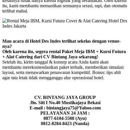
kesannya rusak hanya karena logistik yang berantakan. Oleh karena
itu, kami membantu memastikan semuanya serasi, rapi, dan otomatis
terlihat mahal.
Mau acara di Hotel Des Indes terlihat sekelas dengan venue-
nya?
Oleh karena itu, segera rental Paket Meja IBM + Kursi Futura
+ Alat Catering dari CV Bintang Jaya sekarang!
Setelah itu, kirim tanggal & konsep acara Anda kami akan
membantu merekomendasikan paket terbaik, memberikan simulasi
layout, serta menawarkan penawaran kompetitif. Bonus: tips ahli
agar tata letak tidak mengganggu alur operasional hotel.
CV. BINTANG JAYA GROUP
Jln. Siti I No.40 Mustikajaya Bekasi
E-mail : bintangjaya75@Yahoo.com
PELAYANAN 24 JAM :
0877-6104-5508 (Ayu)
0812-8284-8423 (Nanda)