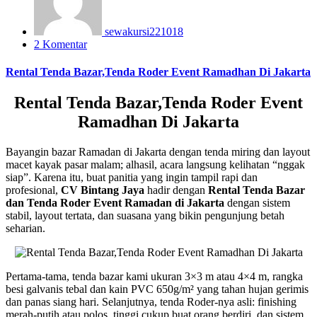
sewakursi221018
2 Komentar
Rental Tenda Bazar,Tenda Roder Event Ramadhan Di Jakarta
Rental Tenda Bazar,Tenda Roder Event
Ramadhan Di Jakarta
Bayangin bazar Ramadan di Jakarta dengan tenda miring dan layout
macet kayak pasar malam; alhasil, acara langsung kelihatan “nggak
siap”. Karena itu, buat panitia yang ingin tampil rapi dan
profesional,
CV Bintang Jaya
hadir dengan
Rental Tenda Bazar
dan Tenda Roder Event Ramadan di Jakarta
dengan sistem
stabil, layout tertata, dan suasana yang bikin pengunjung betah
seharian.
Pertama-tama, tenda bazar kami ukuran 3×3 m atau 4×4 m, rangka
besi galvanis tebal dan kain PVC 650g/m² yang tahan hujan gerimis
dan panas siang hari. Selanjutnya, tenda Roder-nya asli: finishing
merah-putih atau polos, tinggi cukup buat orang berdiri, dan sistem