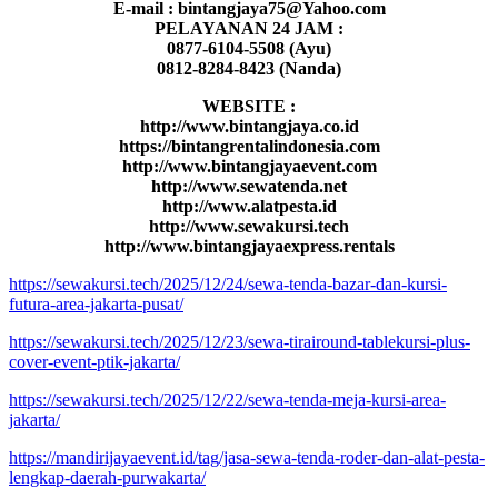
E-mail : bintangjaya75@Yahoo.com
PELAYANAN 24 JAM :
0877-6104-5508 (Ayu)
0812-8284-8423 (Nanda)
WEBSITE :
http://www.bintangjaya.co.id
https://bintangrentalindonesia.com
http://www.bintangjayaevent.com
http://www.sewatenda.net
http://www.alatpesta.id
http://www.sewakursi.tech
http://www.bintangjayaexpress.rentals
https://sewakursi.tech/2025/12/24/sewa-tenda-bazar-dan-kursi-
futura-area-jakarta-pusat/
https://sewakursi.tech/2025/12/23/sewa-tirairound-tablekursi-plus-
cover-event-ptik-jakarta/
https://sewakursi.tech/2025/12/22/sewa-tenda-meja-kursi-area-
jakarta/
https://mandirijayaevent.id/tag/jasa-sewa-tenda-roder-dan-alat-pesta-
lengkap-daerah-purwakarta/