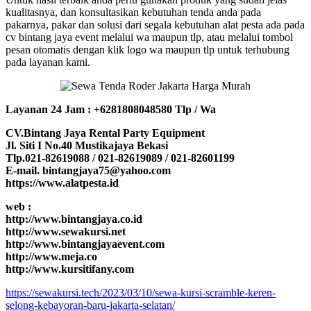
kualitasnya, dan konsultasikan kebutuhan tenda anda pada
pakarnya, pakar dan solusi dari segala kebutuhan alat pesta ada pada
cv bintang jaya event melalui wa maupun tlp, atau melalui tombol
pesan otomatis dengan klik logo wa maupun tlp untuk terhubung
pada layanan kami.
Layanan 24 Jam : +6281808048580 Tlp / Wa
CV.Bintang Jaya Rental Party Equipment
Jl. Siti I No.40 Mustikajaya Bekasi
Tlp.021-82619088 / 021-82619089 / 021-82601199
E-mail. bintangjaya75@yahoo.com
https://www.alatpesta.id
web :
http://www.bintangjaya.co.id
http://www.sewakursi.net
http://www.bintangjayaevent.com
http://www.meja.co
http://www.kursitifany.com
https://sewakursi.tech/2023/03/10/sewa-kursi-scramble-keren-
selong-kebayoran-baru-jakarta-selatan/