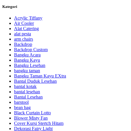
Kategori
Acrylic Tiffany
Air Cooler
Alat Catering
alat pesta
arm chairs
Backdrop
Backdrop Custom
Bangku Acara
Bangku Kayu
Bangku Lesehan
bangku taman
Bangku Taman Kayu EXtra
Bantal Duduk Lesehan
bantal kotak
bantal lesehan
Bantal Lesehan
barstool
bean bag
Black Curtain Lotto
Blower Misty Fan
Cover Kursi Stertch Hitam
Dekorasi Fairy Light