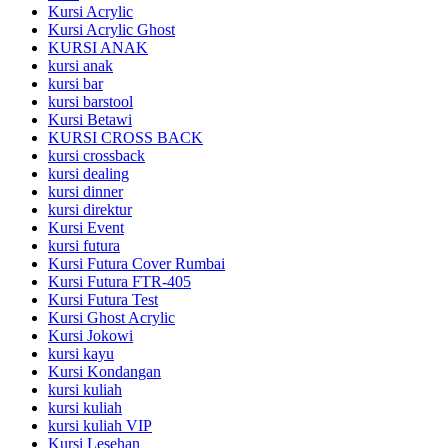
Kursi Acrylic
Kursi Acrylic Ghost
KURSI ANAK
kursi anak
kursi bar
kursi barstool
Kursi Betawi
KURSI CROSS BACK
kursi crossback
kursi dealing
kursi dinner
kursi direktur
Kursi Event
kursi futura
Kursi Futura Cover Rumbai
Kursi Futura FTR-405
Kursi Futura Test
Kursi Ghost Acrylic
Kursi Jokowi
kursi kayu
Kursi Kondangan
kursi kuliah
kursi kuliah
kursi kuliah VIP
Kursi Lesehan