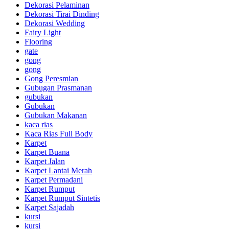
Dekorasi Pelaminan
Dekorasi Tirai Dinding
Dekorasi Wedding
Fairy Light
Flooring
gate
gong
gong
Gong Peresmian
Gubugan Prasmanan
gubukan
Gubukan
Gubukan Makanan
kaca rias
Kaca Rias Full Body
Karpet
Karpet Buana
Karpet Jalan
Karpet Lantai Merah
Karpet Permadani
Karpet Rumput
Karpet Rumput Sintetis
Karpet Sajadah
kursi
kursi