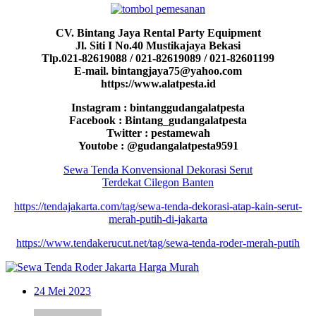
CV. Bintang Jaya Rental Party Equipment
Jl. Siti I No.40 Mustikajaya Bekasi
Tlp.021-82619088 / 021-82619089 / 021-82601199
E-mail. bintangjaya75@yahoo.com
https://www.alatpesta.id
Instagram : bintanggudangalatpesta
Facebook : Bintang_gudangalatpesta
Twitter : pestamewah
Youtobe : @gudangalatpesta9591
Sewa Tenda Konvensional Dekorasi Serut
Terdekat Cilegon Banten
https://tendajakarta.com/tag/sewa-tenda-dekorasi-atap-kain-serut-
merah-putih-di-jakarta
https://www.tendakerucut.net/tag/sewa-tenda-roder-merah-putih
24
Mei 2023