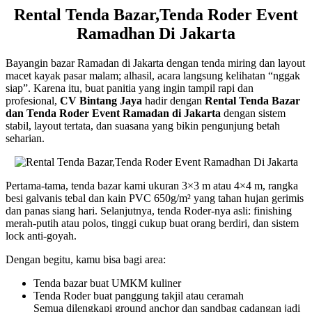
Rental Tenda Bazar,Tenda Roder Event
Ramadhan Di Jakarta
Bayangin bazar Ramadan di Jakarta dengan tenda miring dan layout
macet kayak pasar malam; alhasil, acara langsung kelihatan “nggak
siap”. Karena itu, buat panitia yang ingin tampil rapi dan
profesional,
CV Bintang Jaya
hadir dengan
Rental Tenda Bazar
dan Tenda Roder Event Ramadan di Jakarta
dengan sistem
stabil, layout tertata, dan suasana yang bikin pengunjung betah
seharian.
Pertama-tama, tenda bazar kami ukuran 3×3 m atau 4×4 m, rangka
besi galvanis tebal dan kain PVC 650g/m² yang tahan hujan gerimis
dan panas siang hari. Selanjutnya, tenda Roder-nya asli: finishing
merah-putih atau polos, tinggi cukup buat orang berdiri, dan sistem
lock anti-goyah.
Dengan begitu, kamu bisa bagi area:
Tenda bazar buat UMKM kuliner
Tenda Roder buat panggung takjil atau ceramah
Semua dilengkapi ground anchor dan sandbag cadangan jadi