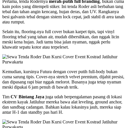
Pertama, tenda Rodernya
merah-putih full branding
, bukan cuma
kain polos yang ditempeli stiker. Ini tenda Roder asli berbahan tang
tebal dan tahan angin kencang, hujan deras, dan UV. Rangkanya
besi galvanis tebal dengan sistem lock cepat, jadi stabil di area tanah
atau rumput.
Selain itu, flooring-nya full cover bukan karpet tipis, tapi vinyl
flooring tebal yang tahan air, mudah dibersihkan, dan nggak licin
meski kena hujan. Jadi tamu bisa jalan nyaman, nggak perlu
khawatir sepatu kotor atau terpeleset.
Kemudian, kursinya Futura dengan cover putih full-body bukan
cuma sarung tipis. Cover-nya stretch velvet premium, dijahit presisi,
dan dipasang rapi biar nggak melorot. Busanya juga tetap nyaman
meski dipakai 6 jam penuh di bawah terik.
Tim
CV Bintang Jaya
juga udah berpengalaman pasang di lokasi
ekstrem kayak Jatiluhur mereka bawa alat leveling, ground anchor,
dan sandbag cadangan. Bahkan kalau lokasinya jauh, mereka siap
antar H-1 dan standby pas hari H.