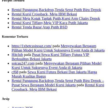
Pos-pos Terbaru
Rental Panggung,Backdrop,Tenda Serut Putih Biru Depok
Rental Kursi Crossback, Meja IBM Bekasi
Rental Meja Kotak Taplak Putih,Kursi Arm Chairs Depok
Rental Kursi Tiffany,Meja VIP Kaca Putih Jakarta
Rental Tenda Bazar Atap Putih BSD
Komentar Terbaru
https://1xbetcasinoaz.com/
pada
Menyewakan Beragam
Pilihan Model Kursi Untuk Suksesnya Event Anda di Jakarta
Hitclub
pada
Pusat Sewa Kursi Tiffany Futura VIP
Berkualitas Bekasi Jakarta
soicau247.com
pada
Menyewakan Beragam Pilihan Model
Kursi Untuk Suksesnya Event Anda di Jakarta
cf68
pada
Sewa Kursi Futura Bekasi Dan Jakarta Harga
Murah Kualitas Bagus
Rental Panggung,Backdrop,Tenda Serut Putih Biru Depok –
Pusat Sewa Beragam Model Kursi Jakarta
pada
Rental Kursi
Crossback, Meja IBM Bekasi
Arsip