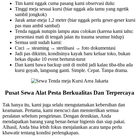
Tim kami nggak cuma pasang kami observasi dulu:
Tinggi meja sesuai kursi (biar nggak ada tamu yang ngetik
sambil jongkok)
Jarak antar-meja 1,2 meter (biar nggak perlu geser-geser kursi
pas mau ambil sambal)
Tenda nggak nutupin lampu atau colokan (karena kami tahu:
presentasi mati di tengah jalan itu trauma seumur hidup)
Semua unit sudah kami:
Cuci → steaming → sterilisasi → foto dokumentasi
Jadi pas dikirim, kondisinya kayak baru keluar toko, bukan
bekas dipake 10 event berturut-turut
Dan kami bawa backup unit di mobil jadi kalau tiba-tiba ada
kursi goyah, langsung ganti. Simple. Cepat. Tanpa drama.
Pusat Sewa Alat Pesta Berkualitas Dan Terpercaya
Tak hanya itu, kami juga selalu mengutamakan kebersihan dan
keamanan. Pertama, kami mencuci dan mensterilkan semua
peralatan sebelum pengiriman. Dengan demikian, Anda
mendapatkan barang yang benar-benar higienis dan siap pakai.
Alhasil, Anda bisa lebih fokus menjalankan acara tanpa perlu
khawatir tentang kondisi perlengkapan.