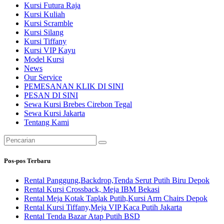
Kursi Futura Raja
Kursi Kuliah
Kursi Scramble
Kursi Silang
Kursi Tiffany
Kursi VIP Kayu
Model Kursi
News
Our Service
PEMESANAN KLIK DI SINI
PESAN DI SINI
Sewa Kursi Brebes Cirebon Tegal
Sewa Kursi Jakarta
Tentang Kami
Pencarian
untuk:
Pos-pos Terbaru
Rental Panggung,Backdrop,Tenda Serut Putih Biru Depok
Rental Kursi Crossback, Meja IBM Bekasi
Rental Meja Kotak Taplak Putih,Kursi Arm Chairs Depok
Rental Kursi Tiffany,Meja VIP Kaca Putih Jakarta
Rental Tenda Bazar Atap Putih BSD