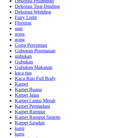
Dekorasi Pelaminan
Dekorasi Tirai Dinding
Dekorasi Wedding
Fairy Light
Flooring
gate
gong
gong
Gong Peresmian
Gubugan Prasmanan
gubukan
Gubukan
Gubukan Makanan
kaca rias
Kaca Rias Full Body
Karpet
Karpet Buana
Karpet Jalan
Karpet Lantai Merah
Karpet Permadani
Karpet Rumput
Karpet Rumput Sintetis
Karpet Sajadah
kursi
kursi