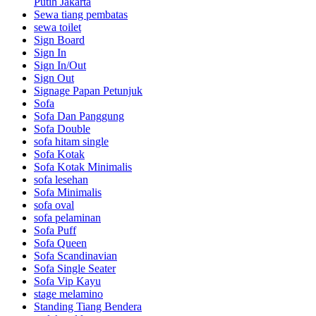
Putih Jakarta
Sewa tiang pembatas
sewa toilet
Sign Board
Sign In
Sign In/Out
Sign Out
Signage Papan Petunjuk
Sofa
Sofa Dan Panggung
Sofa Double
sofa hitam single
Sofa Kotak
Sofa Kotak Minimalis
sofa lesehan
Sofa Minimalis
sofa oval
sofa pelaminan
Sofa Puff
Sofa Queen
Sofa Scandinavian
Sofa Single Seater
Sofa Vip Kayu
stage melamino
Standing Tiang Bendera