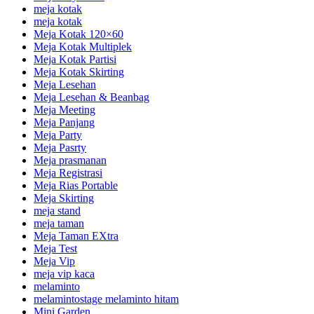
meja kotak
meja kotak
Meja Kotak 120×60
Meja Kotak Multiplek
Meja Kotak Partisi
Meja Kotak Skirting
Meja Lesehan
Meja Lesehan & Beanbag
Meja Meeting
Meja Panjang
Meja Party
Meja Pasrty
Meja prasmanan
Meja Registrasi
Meja Rias Portable
Meja Skirting
meja stand
meja taman
Meja Taman EXtra
Meja Test
Meja Vip
meja vip kaca
melaminto
melamintostage melaminto hitam
Mini Garden