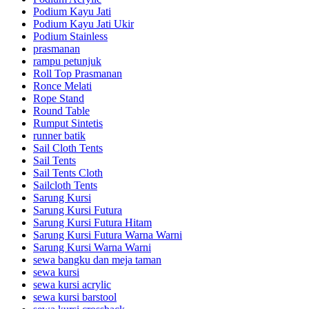
Podium Kayu Jati
Podium Kayu Jati Ukir
Podium Stainless
prasmanan
rampu petunjuk
Roll Top Prasmanan
Ronce Melati
Rope Stand
Round Table
Rumput Sintetis
runner batik
Sail Cloth Tents
Sail Tents
Sail Tents Cloth
Sailcloth Tents
Sarung Kursi
Sarung Kursi Futura
Sarung Kursi Futura Hitam
Sarung Kursi Futura Warna Warni
Sarung Kursi Warna Warni
sewa bangku dan meja taman
sewa kursi
sewa kursi acrylic
sewa kursi barstool