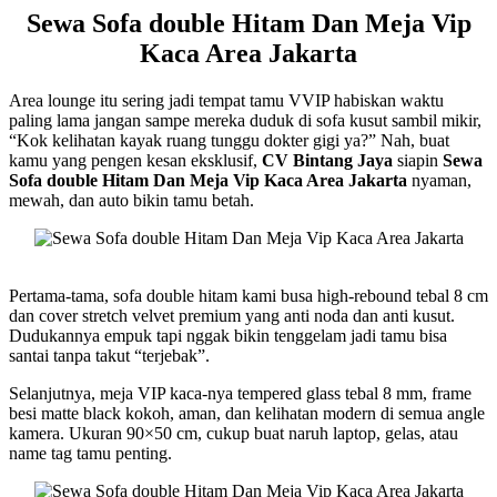
Sewa Sofa double Hitam Dan Meja Vip
Kaca Area Jakarta
Area lounge itu sering jadi tempat tamu VVIP habiskan waktu
paling lama jangan sampe mereka duduk di sofa kusut sambil mikir,
“Kok kelihatan kayak ruang tunggu dokter gigi ya?” Nah, buat
kamu yang pengen kesan eksklusif,
CV Bintang Jaya
siapin
Sewa
Sofa double Hitam Dan Meja Vip Kaca Area Jakarta
nyaman,
mewah, dan auto bikin tamu betah.
Pertama-tama, sofa double hitam kami busa high-rebound tebal 8 cm
dan cover stretch velvet premium yang anti noda dan anti kusut.
Dudukannya empuk tapi nggak bikin tenggelam jadi tamu bisa
santai tanpa takut “terjebak”.
Selanjutnya, meja VIP kaca-nya tempered glass tebal 8 mm, frame
besi matte black kokoh, aman, dan kelihatan modern di semua angle
kamera. Ukuran 90×50 cm, cukup buat naruh laptop, gelas, atau
name tag tamu penting.