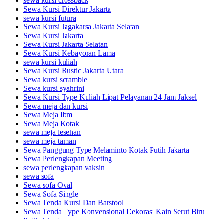
sewa kursi crossback
Sewa Kursi Direktur Jakarta
sewa kursi futura
Sewa Kursi Jagakarsa Jakarta Selatan
Sewa Kursi Jakarta
Sewa Kursi Jakarta Selatan
Sewa Kursi Kebayoran Lama
sewa kursi kuliah
Sewa Kursi Rustic Jakarta Utara
Sewa kursi scramble
Sewa kursi syahrini
Sewa Kursi Type Kuliah Lipat Pelayanan 24 Jam Jaksel
Sewa meja dan kursi
Sewa Meja Ibm
Sewa Meja Kotak
sewa meja lesehan
sewa meja taman
Sewa Panggung Type Melaminto Kotak Putih Jakarta
Sewa Perlengkapan Meeting
sewa perlengkapan vaksin
sewa sofa
Sewa sofa Oval
Sewa Sofa Single
Sewa Tenda Kursi Dan Barstool
Sewa Tenda Type Konvensional Dekorasi Kain Serut Biru