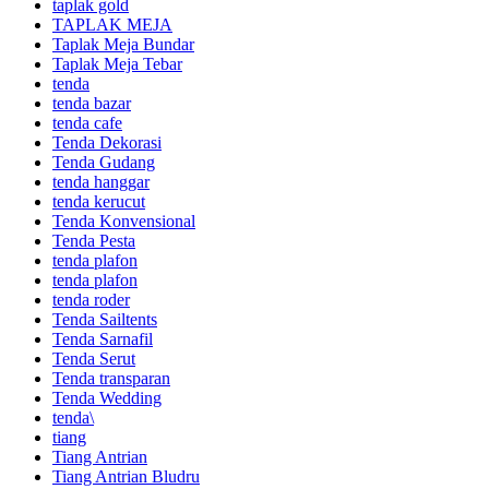
taplak gold
TAPLAK MEJA
Taplak Meja Bundar
Taplak Meja Tebar
tenda
tenda bazar
tenda cafe
Tenda Dekorasi
Tenda Gudang
tenda hanggar
tenda kerucut
Tenda Konvensional
Tenda Pesta
tenda plafon
tenda plafon
tenda roder
Tenda Sailtents
Tenda Sarnafil
Tenda Serut
Tenda transparan
Tenda Wedding
tenda\
tiang
Tiang Antrian
Tiang Antrian Bludru