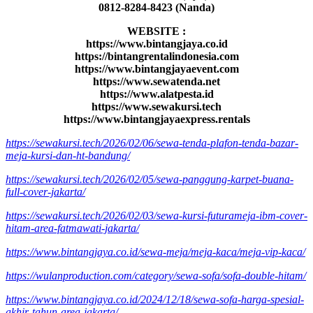
0812-8284-8423 (Nanda)
WEBSITE :
https://www.bintangjaya.co.id
https://bintangrentalindonesia.com
https://www.bintangjayaevent.com
https://www.sewatenda.net
https://www.alatpesta.id
https://www.sewakursi.tech
https://www.bintangjayaexpress.rentals
https://sewakursi.tech/2026/02/06/sewa-tenda-plafon-tenda-bazar-
meja-kursi-dan-ht-bandung/
https://sewakursi.tech/2026/02/05/sewa-panggung-karpet-buana-
full-cover-jakarta/
https://sewakursi.tech/2026/02/03/sewa-kursi-futurameja-ibm-cover-
hitam-area-fatmawati-jakarta/
https://www.bintangjaya.co.id/sewa-meja/meja-kaca/meja-vip-kaca/
https://wulanproduction.com/category/sewa-sofa/sofa-double-hitam/
https://www.bintangjaya.co.id/2024/12/18/sewa-sofa-harga-spesial-
akhir-tahun-area-jakarta/