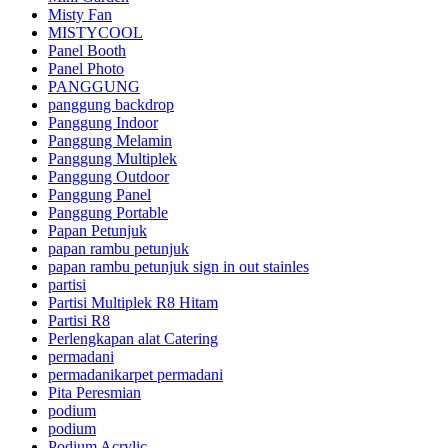
Misty Fan
MISTYCOOL
Panel Booth
Panel Photo
PANGGUNG
panggung backdrop
Panggung Indoor
Panggung Melamin
Panggung Multiplek
Panggung Outdoor
Panggung Panel
Panggung Portable
Papan Petunjuk
papan rambu petunjuk
papan rambu petunjuk sign in out stainles
partisi
Partisi Multiplek R8 Hitam
Partisi R8
Perlengkapan alat Catering
permadani
permadanikarpet permadani
Pita Peresmian
podium
podium
Podium Acrylic