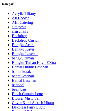
Kategori
Acrylic Tiffany
Air Cooler
Alat Catering
alat pesta
arm chairs
Backdrop
Backdrop Custom
Bangku Acara
Bangku Kayu
Bangku Lesehan
bangku taman
Bangku Taman Kayu EXtra
Bantal Duduk Lesehan
bantal kotak
bantal lesehan
Bantal Lesehan
barstool
bean bag
Black Curtain Lotto
Blower Misty Fan
Cover Kursi Stertch Hitam
Dekorasi Fairy Light