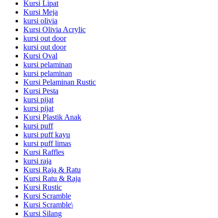
Kursi Lipat
Kursi Meja
kursi olivia
Kursi Olivia Acrylic
kursi out door
kursi out door
Kursi Oval
kursi pelaminan
kursi pelaminan
Kursi Pelaminan Rustic
Kursi Pesta
kursi pijat
kursi pijat
Kursi Plastik Anak
kursi puff
kursi puff kayu
kursi puff limas
Kursi Raffles
kursi raja
Kursi Raja & Ratu
Kursi Ratu & Raja
Kursi Rustic
Kursi Scramble
Kursi Scramble\
Kursi Silang