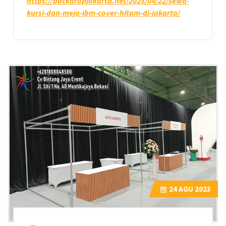
https://backdropjakarta.net/2025/04/22/sewa-
kursi-dan-meja-ibm-cover-hitam-di-jakarta/
24
AGU 2023