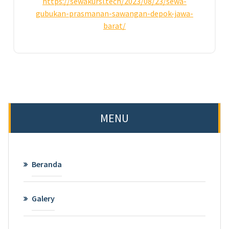
https://sewakursi.tech/2023/08/23/sewa-
gubukan-prasmanan-sawangan-depok-jawa-
barat/
MENU
Beranda
Galery