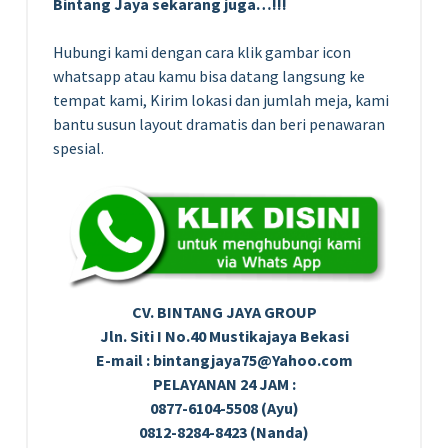
Bintang Jaya sekarang juga…!!!
Hubungi kami dengan cara klik gambar icon
whatsapp atau kamu bisa datang langsung ke
tempat kami, Kirim lokasi dan jumlah meja, kami
bantu susun layout dramatis dan beri penawaran
spesial.
CV. BINTANG JAYA GROUP
Jln. Siti I No.40 Mustikajaya Bekasi
E-mail : bintangjaya75@Yahoo.com
PELAYANAN 24 JAM :
0877-6104-5508 (Ayu)
0812-8284-8423 (Nanda)