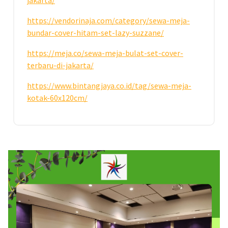
https://vendorinaja.com/category/sewa-meja-
bundar-cover-hitam-set-lazy-suzzane/
https://meja.co/sewa-meja-bulat-set-cover-
terbaru-di-jakarta/
https://www.bintangjaya.co.id/tag/sewa-meja-
kotak-60x120cm/