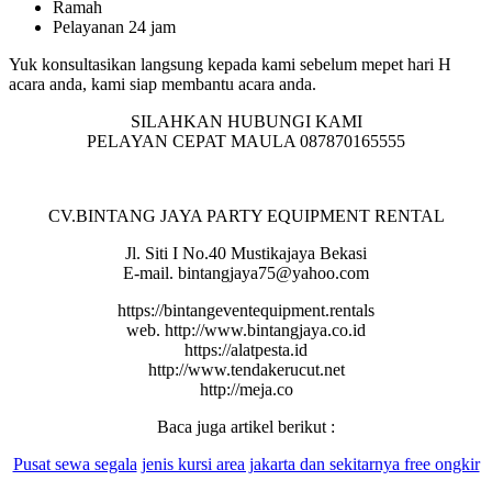
Ramah
Pelayanan 24 jam
Yuk konsultasikan langsung kepada kami sebelum mepet hari H
acara anda, kami siap membantu acara anda.
SILAHKAN HUBUNGI KAMI
PELAYAN CEPAT MAULA 087870165555
CV.BINTANG JAYA PARTY EQUIPMENT RENTAL
Jl. Siti I No.40 Mustikajaya Bekasi
E-mail. bintangjaya75@yahoo.com
https://bintangeventequipment.rentals
web. http://www.bintangjaya.co.id
https://alatpesta.id
http://www.tendakerucut.net
http://meja.co
Baca juga artikel berikut :
Pusat sewa segala
jenis kursi area jakarta dan sekitarnya free ongkir