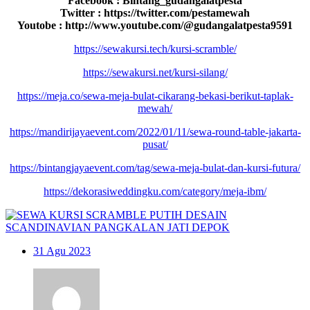
Facebook : Bintang_gudangalatpesta
Twitter : https://twitter.com/pestamewah
Youtobe : http://www.youtube.com/@gudangalatpesta9591
https://sewakursi.tech/kursi-scramble/
https://sewakursi.net/kursi-silang/
https://meja.co/sewa-meja-bulat-cikarang-bekasi-berikut-taplak-
mewah/
https://mandirijayaevent.com/2022/01/11/sewa-round-table-jakarta-
pusat/
https://bintangjayaevent.com/tag/sewa-meja-bulat-dan-kursi-futura/
https://dekorasiweddingku.com/category/meja-ibm/
31
Agu 2023