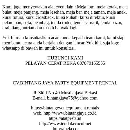
Kami juga menyewakan alat event lain : Meja ibm, meja kotak, meja
bulat, meja panjang, meja lesehan, meja bar, meja taman, meja anak,
kursi futura, kursi crossback, kursi kuliah, kursi direktur, kursi
pelaminan, sofa, beanbag, tenda roder, tenda sarnafil, tenda bazar,
tirai, tiang antrian dan masih banyak lagi.
Yuk buruan konsultasikan acara anda kepada team kami, kami siap
membantu acara anda berjalan dengan lancar. Yuk klik saja logo
whatsapp di bawah ini untuk konsultasi.
HUBUNGI KAMI
PELAYAN CEPAT REKA 087870165555
CV.BINTANG JAYA PARTY EQUIPMENT RENTAL
Jl. Siti I No.40 Mustikajaya Bekasi
E-mail. bintangjaya75@yahoo.com
https://bintangeventequipment.rentals
web. http://www.bintangjaya.co.id
https://alatpesta.id
http://www.tendakerucut.net
http://meja.co