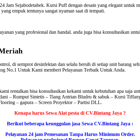
4 Jam Sejabodetabek. Kursi Puff dengan desain yang elegant untuk m
 yang empuk tentunya sangat nyaman saat di tempati.
anan yang profesional dan handal. anda juga bisa konsultasikan untu
 Meriah
, di semprot desinfektan dan selalu bersih di setiap unit barang sehi
ting No.1 Untuk Kami memberi Pelayanan Terbaik Untuk Anda.
mi rentalkan bisa konsultasikan kekami untuk kebutuhan apa saja un
ani – Rumput Sintetis – Tiang Antrian Bludru & sabuk – Kursi Tiffa
looring – gapura – Screen Proyektor – Partisi DLL.
Kеnара hагuѕ Sewa Alat pesta di CV.Bintang Jaya ?
Bегіkut bеbегара kеungguӏаn јаѕа Sеwа CV.Bintang Jaya :
Pеӏауаnаn 24 jam Pemesanan Tanpa Harus Minimum Order.
Pеӏауаnаn ргоfеѕіоnаӏ Respon Cepat Tanggap.