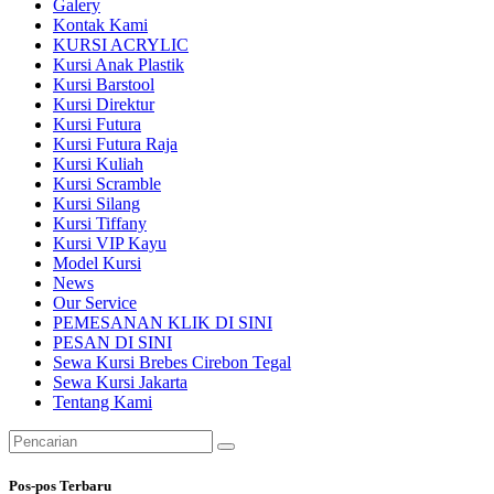
Galery
Kontak Kami
KURSI ACRYLIC
Kursi Anak Plastik
Kursi Barstool
Kursi Direktur
Kursi Futura
Kursi Futura Raja
Kursi Kuliah
Kursi Scramble
Kursi Silang
Kursi Tiffany
Kursi VIP Kayu
Model Kursi
News
Our Service
PEMESANAN KLIK DI SINI
PESAN DI SINI
Sewa Kursi Brebes Cirebon Tegal
Sewa Kursi Jakarta
Tentang Kami
Pencarian
untuk:
Pos-pos Terbaru