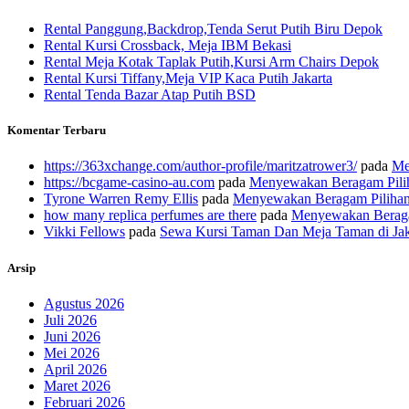
Rental Panggung,Backdrop,Tenda Serut Putih Biru Depok
Rental Kursi Crossback, Meja IBM Bekasi
Rental Meja Kotak Taplak Putih,Kursi Arm Chairs Depok
Rental Kursi Tiffany,Meja VIP Kaca Putih Jakarta
Rental Tenda Bazar Atap Putih BSD
Komentar Terbaru
https://363xchange.com/author-profile/maritzatrower3/
pada
Me
https://bcgame-casino-au.com
pada
Menyewakan Beragam Pilih
Tyrone Warren Remy Ellis
pada
Menyewakan Beragam Pilihan 
how many replica perfumes are there
pada
Menyewakan Beragam
Vikki Fellows
pada
Sewa Kursi Taman Dan Meja Taman di Jak
Arsip
Agustus 2026
Juli 2026
Juni 2026
Mei 2026
April 2026
Maret 2026
Februari 2026