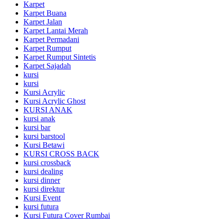
Karpet
Karpet Buana
Karpet Jalan
Karpet Lantai Merah
Karpet Permadani
Karpet Rumput
Karpet Rumput Sintetis
Karpet Sajadah
kursi
kursi
Kursi Acrylic
Kursi Acrylic Ghost
KURSI ANAK
kursi anak
kursi bar
kursi barstool
Kursi Betawi
KURSI CROSS BACK
kursi crossback
kursi dealing
kursi dinner
kursi direktur
Kursi Event
kursi futura
Kursi Futura Cover Rumbai