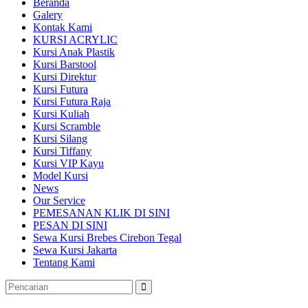
Beranda
Galery
Kontak Kami
KURSI ACRYLIC
Kursi Anak Plastik
Kursi Barstool
Kursi Direktur
Kursi Futura
Kursi Futura Raja
Kursi Kuliah
Kursi Scramble
Kursi Silang
Kursi Tiffany
Kursi VIP Kayu
Model Kursi
News
Our Service
PEMESANAN KLIK DI SINI
PESAN DI SINI
Sewa Kursi Brebes Cirebon Tegal
Sewa Kursi Jakarta
Tentang Kami
Pencarian
untuk: