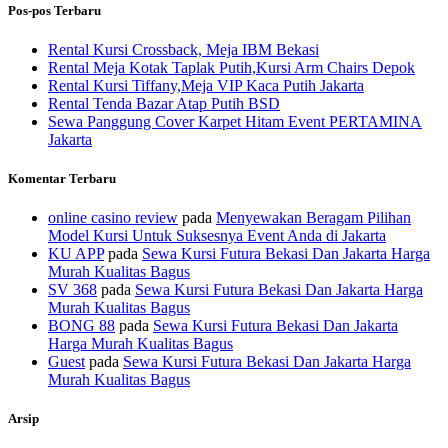
Pos-pos Terbaru
Rental Kursi Crossback, Meja IBM Bekasi
Rental Meja Kotak Taplak Putih,Kursi Arm Chairs Depok
Rental Kursi Tiffany,Meja VIP Kaca Putih Jakarta
Rental Tenda Bazar Atap Putih BSD
Sewa Panggung Cover Karpet Hitam Event PERTAMINA
Jakarta
Komentar Terbaru
online casino review
pada
Menyewakan Beragam Pilihan
Model Kursi Untuk Suksesnya Event Anda di Jakarta
KU APP
pada
Sewa Kursi Futura Bekasi Dan Jakarta Harga
Murah Kualitas Bagus
SV 368
pada
Sewa Kursi Futura Bekasi Dan Jakarta Harga
Murah Kualitas Bagus
BONG 88
pada
Sewa Kursi Futura Bekasi Dan Jakarta
Harga Murah Kualitas Bagus
Guest
pada
Sewa Kursi Futura Bekasi Dan Jakarta Harga
Murah Kualitas Bagus
Arsip