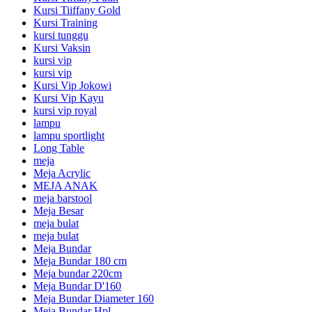
Kursi Tiiffany Gold
Kursi Training
kursi tunggu
Kursi Vaksin
kursi vip
kursi vip
Kursi Vip Jokowi
Kursi Vip Kayu
kursi vip royal
lampu
lampu sportlight
Long Table
meja
Meja Acrylic
MEJA ANAK
meja barstool
Meja Besar
meja bulat
meja bulat
Meja Bundar
Meja Bundar 180 cm
Meja bundar 220cm
Meja Bundar D'160
Meja Bundar Diameter 160
Meja Bundar Hpl