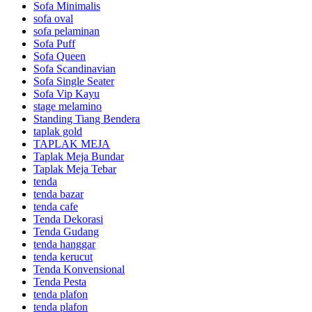
Sofa Minimalis
sofa oval
sofa pelaminan
Sofa Puff
Sofa Queen
Sofa Scandinavian
Sofa Single Seater
Sofa Vip Kayu
stage melamino
Standing Tiang Bendera
taplak gold
TAPLAK MEJA
Taplak Meja Bundar
Taplak Meja Tebar
tenda
tenda bazar
tenda cafe
Tenda Dekorasi
Tenda Gudang
tenda hanggar
tenda kerucut
Tenda Konvensional
Tenda Pesta
tenda plafon
tenda plafon