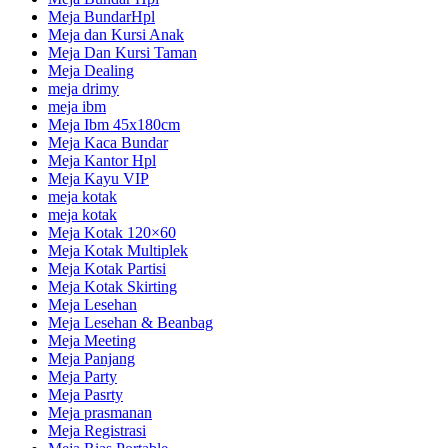
Meja BundarHpl
Meja dan Kursi Anak
Meja Dan Kursi Taman
Meja Dealing
meja drimy
meja ibm
Meja Ibm 45x180cm
Meja Kaca Bundar
Meja Kantor Hpl
Meja Kayu VIP
meja kotak
meja kotak
Meja Kotak 120×60
Meja Kotak Multiplek
Meja Kotak Partisi
Meja Kotak Skirting
Meja Lesehan
Meja Lesehan & Beanbag
Meja Meeting
Meja Panjang
Meja Party
Meja Pasrty
Meja prasmanan
Meja Registrasi