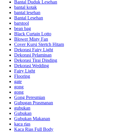
Bantal Duduk Lesehan
bantal kotak
bantal lesehan
Bantal Lesehan
barstool
bean bag
Black Curtain Lotto
Blower Misty Fan
Cover Kursi Stertch Hitam
Dekorasi Fairy Light
Dekorasi Pelaminan
Dekorasi Tirai Dinding
Dekorasi Wedding
Fairy Light
Flooring
gate
gong
gong
Gong Peresmian
Gubugan Prasmanan
gubukan
Gubukan
Gubukan Makanan
kaca rias
Kaca Rias Full Body