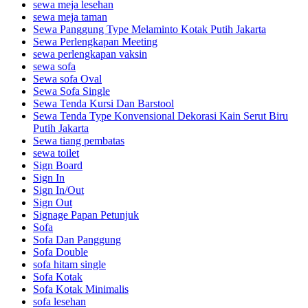
sewa meja lesehan
sewa meja taman
Sewa Panggung Type Melaminto Kotak Putih Jakarta
Sewa Perlengkapan Meeting
sewa perlengkapan vaksin
sewa sofa
Sewa sofa Oval
Sewa Sofa Single
Sewa Tenda Kursi Dan Barstool
Sewa Tenda Type Konvensional Dekorasi Kain Serut Biru
Putih Jakarta
Sewa tiang pembatas
sewa toilet
Sign Board
Sign In
Sign In/Out
Sign Out
Signage Papan Petunjuk
Sofa
Sofa Dan Panggung
Sofa Double
sofa hitam single
Sofa Kotak
Sofa Kotak Minimalis
sofa lesehan