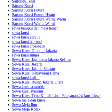
Sailcloth Tents
Sarung Kursi
Sarung Kursi Futura
Sarung Kursi Futura Hitam
Sarung Kursi Futura Warna Warni
Sarung Kursi Warna Warni
sewa bangku dan meja taman
sewa kursi
sewa kursi acrylic
sewa kursi barstool
sewa kursi crossback
Sewa Kursi Direktur Jakarta
sewa kursi futura
Sewa Kursi Jagakarsa Jakarta Selatan
Sewa Kursi Jakarta
Sewa Kursi Jakarta Selatan
Sewa Kursi Kebayoran Lama
sewa kursi kuliah
Sewa Kursi Rustic Jakarta Utara
Sewa kursi scramble
Sewa kursi syahrini
Sewa Kursi Type Kuliah Lipat Pelayanan 24 Jam Jaksel
Sewa meja dan kursi
Sewa Meja Ibm
Sewa Meja Kotak