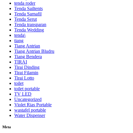
tenda roder
Tenda Sailtents
Tenda Sarnafil
Tenda Serut
Tenda transparan
Tenda Wedding
tenda\
tiang
Tiang Antrian
Tiang Antrian Bludru
Tiang Bendera
TIRAI
Tirai Dinding
Tirai Filamin
Tirai Lotto
toilet
toilet portable
TV LED
Uncategorized
Violet Rias Portable
wastafel portable
Water Dispenser
Meta