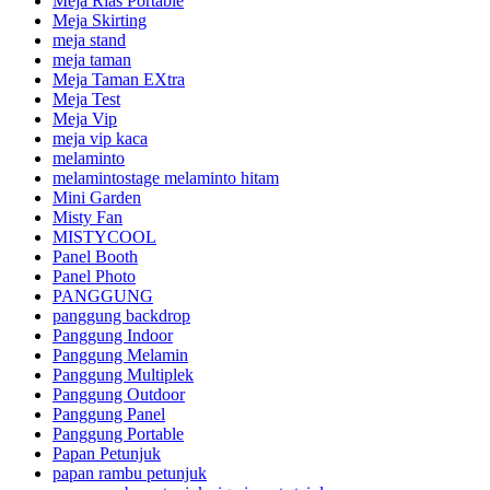
Meja Rias Portable
Meja Skirting
meja stand
meja taman
Meja Taman EXtra
Meja Test
Meja Vip
meja vip kaca
melaminto
melamintostage melaminto hitam
Mini Garden
Misty Fan
MISTYCOOL
Panel Booth
Panel Photo
PANGGUNG
panggung backdrop
Panggung Indoor
Panggung Melamin
Panggung Multiplek
Panggung Outdoor
Panggung Panel
Panggung Portable
Papan Petunjuk
papan rambu petunjuk