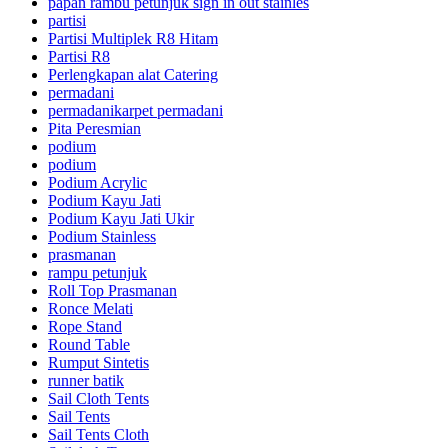
papan rambu petunjuk sign in out stainles
partisi
Partisi Multiplek R8 Hitam
Partisi R8
Perlengkapan alat Catering
permadani
permadanikarpet permadani
Pita Peresmian
podium
podium
Podium Acrylic
Podium Kayu Jati
Podium Kayu Jati Ukir
Podium Stainless
prasmanan
rampu petunjuk
Roll Top Prasmanan
Ronce Melati
Rope Stand
Round Table
Rumput Sintetis
runner batik
Sail Cloth Tents
Sail Tents
Sail Tents Cloth