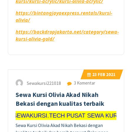
kursi/kursi-acrylic/kursi-olivia-acrylic/
https://bintangjayaexpress.rentals/kursi-
olivia/
https://backdropjakarta.net/category/sewa-
kursi-olivia-gold/
23
FEB 2021
Sewakursi221018
3 Komentar
Sewa Kursi Olivia Akad Nikah
Bekasi dengan kualitas terbaik
AKURSI.TECH PUSAT SEWA KURSI MURAH LE
Sewa Kursi Olivia Akad Nikah Bekasi dengan