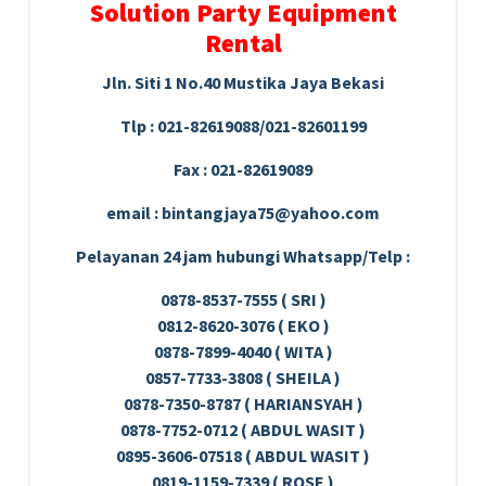
Solution Party Equipment
Rental
Jln. Siti 1 No.40 Mustika Jaya Bekasi
Tlp : 021-82619088/021-82601199
Fax : 021-82619089
email : bintangjaya75@yahoo.com
Pelayanan 24 jam hubungi Whatsapp/Telp :
0878-8537-7555 ( SRI )
0812-8620-3076 ( EKO )
0878-7899-4040 ( WITA )
0857-7733-3808 ( SHEILA )
0878-7350-8787 ( HARIANSYAH )
0878-7752-0712 ( ABDUL WASIT )
0895-3606-07518 ( ABDUL WASIT )
0819-1159-7339 ( ROSE )