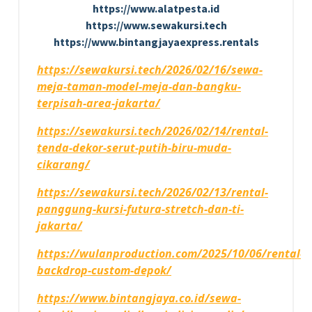
https://www.alatpesta.id
https://www.sewakursi.tech
https://www.bintangjayaexpress.rentals
https://sewakursi.tech/2026/02/16/sewa-
meja-taman-model-meja-dan-bangku-
terpisah-area-jakarta/
https://sewakursi.tech/2026/02/14/rental-
tenda-dekor-serut-putih-biru-muda-
cikarang/
https://sewakursi.tech/2026/02/13/rental-
panggung-kursi-futura-stretch-dan-ti-
jakarta/
https://wulanproduction.com/2025/10/06/rental-
backdrop-custom-depok/
https://www.bintangjaya.co.id/sewa-