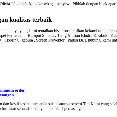
livia Jabodetabek, maka sebagai penyewa Pilihlah dengan bijak agar Ku
an kualitas terbaik
nt lainnya yang kami rentalkan bisa konsultasikan kekami untuk kebut
rpet Permadani , Rumput Sintetis , Tiang Antrian Bludru & sabuk , Kur
g , Flooring , gapura , Screen Proyektor , Partisi DLL hubungi kami un
inimum order.
masangan
.
 dan kesuksesan acara anda salah satunya seperti Tim Kami yang sel
belum atau sesudah berangkat ke lokasi pemasangan.