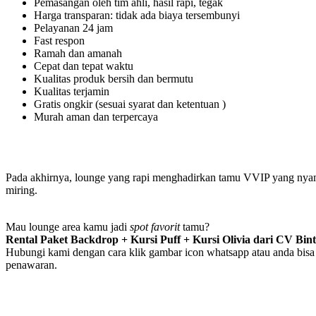
Pemasangan oleh tim ahli, hasil rapi, tegak
Harga transparan: tidak ada biaya tersembunyi
Pelayanan 24 jam
Fast respon
Ramah dan amanah
Cepat dan tepat waktu
Kualitas produk bersih dan bermutu
Kualitas terjamin
Gratis ongkir (sesuai syarat dan ketentuan )
Murah aman dan terpercaya
Pada akhirnya, lounge yang rapi menghadirkan tamu VVIP yang nyaman
miring.
Mau lounge area kamu jadi
spot favorit
tamu?
Rental Paket Backdrop + Kursi Puff + Kursi Olivia dari CV Bin
Hubungi kami dengan cara klik gambar icon whatsapp atau anda bisa 
penawaran.