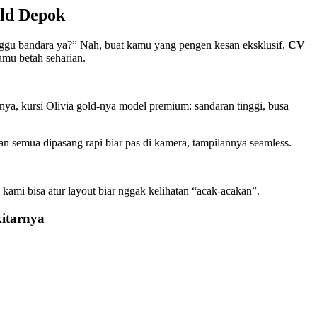
old Depok
unggu bandara ya?” Nah, buat kamu yang pengen kesan eksklusif,
CV
amu betah seharian.
nya, kursi Olivia gold-nya model premium: sandaran tinggi, busa
dan semua dipasang rapi biar pas di kamera, tampilannya seamless.
 kami bisa atur layout biar nggak kelihatan “acak-acakan”.
kitarnya