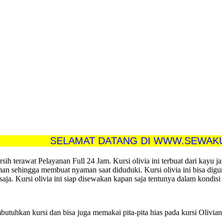
SELAMAT DATANG DI WWW.SEWAKURSI.T
h terawat Pelayanan Full 24 Jam. Kursi olivia ini terbuat dari kayu jat
man sehingga membuat nyaman saat diduduki. Kursi olivia ini bisa digu
saja. Kursi olivia ini siap disewakan kapan saja tentunya dalam kondisi 
tuhkan kursi dan bisa juga memakai pita-pita hias pada kursi Oliviany