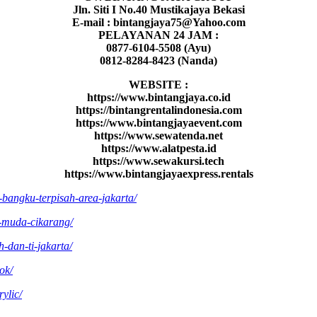
Jln. Siti I No.40 Mustikajaya Bekasi
E-mail : bintangjaya75@Yahoo.com
PELAYANAN 24 JAM :
0877-6104-5508 (Ayu)
0812-8284-8423 (Nanda)
WEBSITE :
https://www.bintangjaya.co.id
https://bintangrentalindonesia.com
https://www.bintangjayaevent.com
https://www.sewatenda.net
https://www.alatpesta.id
https://www.sewakursi.tech
https://www.bintangjayaexpress.rentals
bangku-terpisah-area-jakarta/
u-muda-cikarang/
h-dan-ti-jakarta/
ok/
rylic/