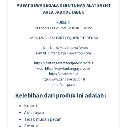
PUSAT SEWA SEGALA KEBUTUHAN ALAT EVENT
AREA JABODETABEK
HUBUNGI
PELAYAN CEPAT MAULA 087870165555
CV.BINTANG JAYA PARTY EQUIPMENT RENTAL
Jl. Siti I No.40 Mustikajaya Bekasi
E-mail. bintangjaya75@yahoo.com
https://bintangeventequipment.rentals
web. http://www.bintangjaya.co.id
https://alatpesta.id
http://www.tendakerucut.net
http://meja.co
Kelebihan dari produk ini adalah :
Kokoh
Anti rayap
Tidak mudah pecah
Empuk