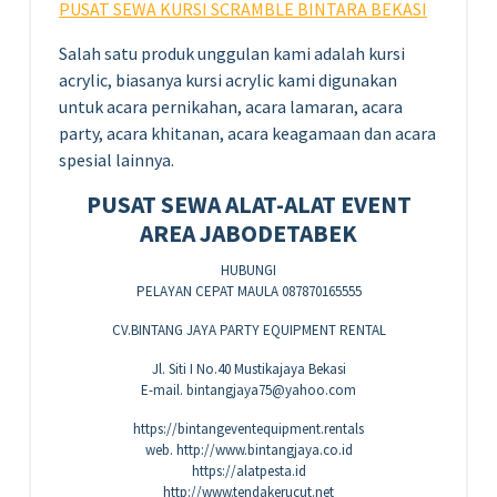
PUSAT SEWA KURSI SCRAMBLE BINTARA BEKASI
Salah satu produk unggulan kami adalah kursi
acrylic, biasanya kursi acrylic kami digunakan
untuk acara pernikahan, acara lamaran, acara
party, acara khitanan, acara keagamaan dan acara
spesial lainnya.
PUSAT SEWA ALAT-ALAT EVENT
AREA JABODETABEK
HUBUNGI
PELAYAN CEPAT MAULA 087870165555
CV.BINTANG JAYA PARTY EQUIPMENT RENTAL
Jl. Siti I No.40 Mustikajaya Bekasi
E-mail. bintangjaya75@yahoo.com
https://bintangeventequipment.rentals
web. http://www.bintangjaya.co.id
https://alatpesta.id
http://www.tendakerucut.net