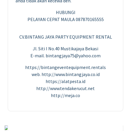
anda tidak akan kecewa deh.
HUBUNGI
PELAYAN CEPAT MAULA 087870165555
CV.BINTANG JAYA PARTY EQUIPMENT RENTAL
Jl. Siti I No.40 Mustikajaya Bekasi
E-mail. bintangjaya75@yahoo.com
https://bintangeventequipment.rentals
web. http://www.bintangjaya.co.id
https://alatpesta.id
http://www.tendakerucut.net
http://meja.co
27
FEB 2023