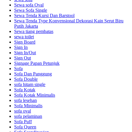
Sewa sofa Oval
Sewa Sofa Single
Sewa Tenda Kursi Dan Barstool
Sewa Tenda Type Konvensional Dekorasi Kain Serut Biru
Putih Jakarta
Sewa tiang pembatas
sewa toilet
Sign Board
Sign In
Sign In/Out
Sign Out
Signage Papan Petunjuk
Sofa
Sofa Dan Panggung
Sofa Double
sofa hitam single
Sofa Kotak
Sofa Kotak Minimalis
sofa lesehan
Sofa Minimalis
sofa oval
sofa pelaminan
Sofa Puff
Sofa Queen