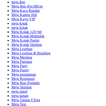
meja ibm
Meja Ibm 45x180cm
Meja Kaca Bundar
Meja Kantor Hpl
Meja Kayu VIP
meja kotak
meja kotak
Meja Kotak 120×60
Meja Kotak Multiplek
Meja Kotak Partisi
Meja Kotak Skirting
Meja Lesehan
Meja Lesehan & Beanbag
Meja Meeting
Meja Panjang
Meja Party
Meja Pasrty
Meja prasmanan
Meja Registrasi
Meja Rias Portable
Meja Skirting
meja stand
meja taman
Meja Taman EXtra
Meja Test