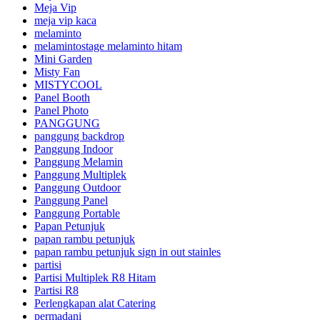
Meja Vip
meja vip kaca
melaminto
melamintostage melaminto hitam
Mini Garden
Misty Fan
MISTYCOOL
Panel Booth
Panel Photo
PANGGUNG
panggung backdrop
Panggung Indoor
Panggung Melamin
Panggung Multiplek
Panggung Outdoor
Panggung Panel
Panggung Portable
Papan Petunjuk
papan rambu petunjuk
papan rambu petunjuk sign in out stainles
partisi
Partisi Multiplek R8 Hitam
Partisi R8
Perlengkapan alat Catering
permadani