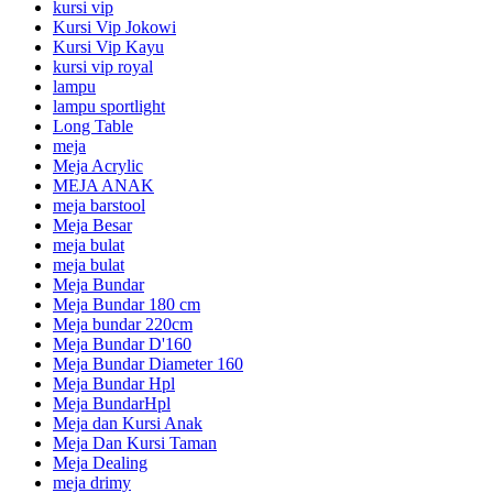
kursi vip
Kursi Vip Jokowi
Kursi Vip Kayu
kursi vip royal
lampu
lampu sportlight
Long Table
meja
Meja Acrylic
MEJA ANAK
meja barstool
Meja Besar
meja bulat
meja bulat
Meja Bundar
Meja Bundar 180 cm
Meja bundar 220cm
Meja Bundar D'160
Meja Bundar Diameter 160
Meja Bundar Hpl
Meja BundarHpl
Meja dan Kursi Anak
Meja Dan Kursi Taman
Meja Dealing
meja drimy