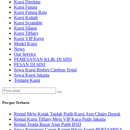
Kursi Direktur
Kursi Futura
Kursi Futura Raja
Kursi Kuliah
Kursi Scramble
Kursi Silang
Kursi Tiffany
Kursi VIP Kayu
Model Kursi
News
Our Service
PEMESANAN KLIK DI SINI
PESAN DI SINI
Sewa Kursi Brebes Cirebon Tegal
Sewa Kursi Jakarta
Tentang Kami
Pencarian
untuk:
Pos-pos Terbaru
Rental Meja Kotak Taplak Putih,Kursi Arm Chairs Depok
Rental Kursi Tiffany,Meja VIP Kaca Putih Jakarta
Rental Tenda Bazar Atap Putih BSD
Sewa Panggung Cover Karpet Hitam Event PERTAMINA