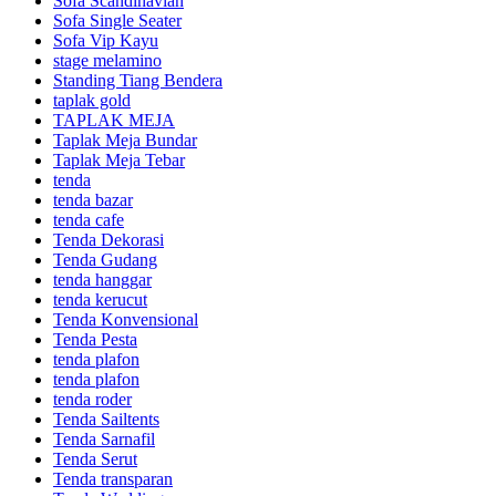
Sofa Scandinavian
Sofa Single Seater
Sofa Vip Kayu
stage melamino
Standing Tiang Bendera
taplak gold
TAPLAK MEJA
Taplak Meja Bundar
Taplak Meja Tebar
tenda
tenda bazar
tenda cafe
Tenda Dekorasi
Tenda Gudang
tenda hanggar
tenda kerucut
Tenda Konvensional
Tenda Pesta
tenda plafon
tenda plafon
tenda roder
Tenda Sailtents
Tenda Sarnafil
Tenda Serut
Tenda transparan