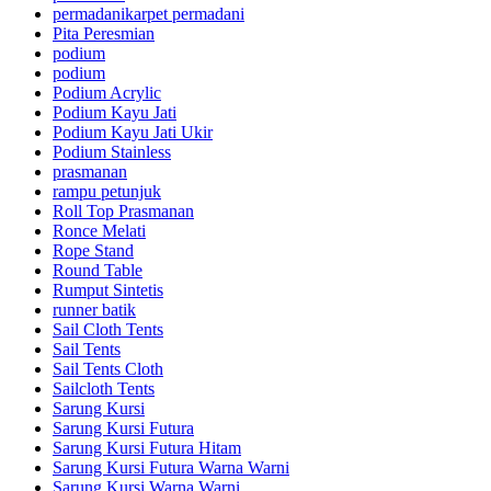
permadanikarpet permadani
Pita Peresmian
podium
podium
Podium Acrylic
Podium Kayu Jati
Podium Kayu Jati Ukir
Podium Stainless
prasmanan
rampu petunjuk
Roll Top Prasmanan
Ronce Melati
Rope Stand
Round Table
Rumput Sintetis
runner batik
Sail Cloth Tents
Sail Tents
Sail Tents Cloth
Sailcloth Tents
Sarung Kursi
Sarung Kursi Futura
Sarung Kursi Futura Hitam
Sarung Kursi Futura Warna Warni
Sarung Kursi Warna Warni