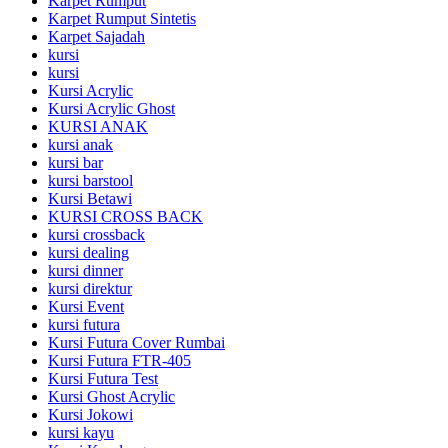
Karpet Rumput
Karpet Rumput Sintetis
Karpet Sajadah
kursi
kursi
Kursi Acrylic
Kursi Acrylic Ghost
KURSI ANAK
kursi anak
kursi bar
kursi barstool
Kursi Betawi
KURSI CROSS BACK
kursi crossback
kursi dealing
kursi dinner
kursi direktur
Kursi Event
kursi futura
Kursi Futura Cover Rumbai
Kursi Futura FTR-405
Kursi Futura Test
Kursi Ghost Acrylic
Kursi Jokowi
kursi kayu