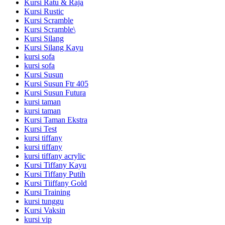
Kursi Ratu & Raja
Kursi Rustic
Kursi Scramble
Kursi Scramble\
Kursi Silang
Kursi Silang Kayu
kursi sofa
kursi sofa
Kursi Susun
Kursi Susun Ftr 405
Kursi Susun Futura
kursi taman
kursi taman
Kursi Taman Ekstra
Kursi Test
kursi tiffany
kursi tiffany
kursi tiffany acrylic
Kursi Tiffany Kayu
Kursi Tiffany Putih
Kursi Tiiffany Gold
Kursi Training
kursi tunggu
Kursi Vaksin
kursi vip