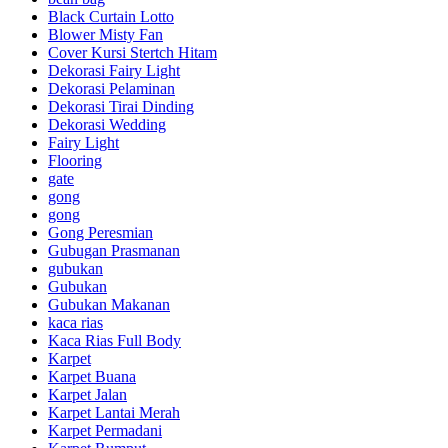
Black Curtain Lotto
Blower Misty Fan
Cover Kursi Stertch Hitam
Dekorasi Fairy Light
Dekorasi Pelaminan
Dekorasi Tirai Dinding
Dekorasi Wedding
Fairy Light
Flooring
gate
gong
gong
Gong Peresmian
Gubugan Prasmanan
gubukan
Gubukan
Gubukan Makanan
kaca rias
Kaca Rias Full Body
Karpet
Karpet Buana
Karpet Jalan
Karpet Lantai Merah
Karpet Permadani