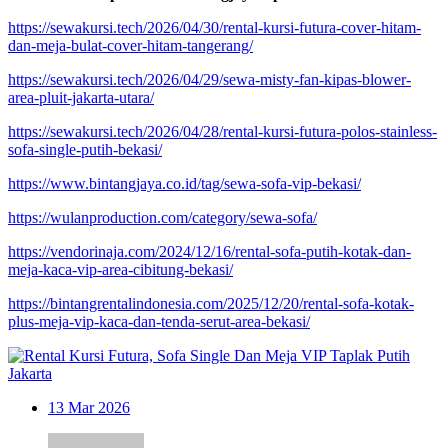
https://sewakursi.tech/2026/04/30/rental-kursi-futura-cover-hitam-
dan-meja-bulat-cover-hitam-tangerang/
https://sewakursi.tech/2026/04/29/sewa-misty-fan-kipas-blower-
area-pluit-jakarta-utara/
https://sewakursi.tech/2026/04/28/rental-kursi-futura-polos-stainless-
sofa-single-putih-bekasi/
https://www.bintangjaya.co.id/tag/sewa-sofa-vip-bekasi/
https://wulanproduction.com/category/sewa-sofa/
https://vendorinaja.com/2024/12/16/rental-sofa-putih-kotak-dan-
meja-kaca-vip-area-cibitung-bekasi/
https://bintangrentalindonesia.com/2025/12/20/rental-sofa-kotak-
plus-meja-vip-kaca-dan-tenda-serut-area-bekasi/
13
Mar 2026