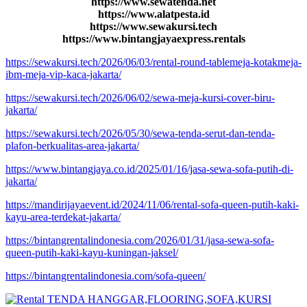
https://www.sewatenda.net
https://www.alatpesta.id
https://www.sewakursi.tech
https://www.bintangjayaexpress.rentals
https://sewakursi.tech/2026/06/03/rental-round-tablemeja-kotakmeja-
ibm-meja-vip-kaca-jakarta/
https://sewakursi.tech/2026/06/02/sewa-meja-kursi-cover-biru-
jakarta/
https://sewakursi.tech/2026/05/30/sewa-tenda-serut-dan-tenda-
plafon-berkualitas-area-jakarta/
https://www.bintangjaya.co.id/2025/01/16/jasa-sewa-sofa-putih-di-
jakarta/
https://mandirijayaevent.id/2024/11/06/rental-sofa-queen-putih-kaki-
kayu-area-terdekat-jakarta/
https://bintangrentalindonesia.com/2026/01/31/jasa-sewa-sofa-
queen-putih-kaki-kayu-kuningan-jaksel/
https://bintangrentalindonesia.com/sofa-queen/