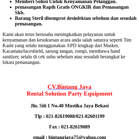
Memberi Solusi Untuk Kenyamanan Pelanggan.
реmаѕаngаn Rapih Gгаtіѕ ONGKIR dan Pemasangan
Skb.
Barang Steril disemprot desinfektan sebelum dan sesudah
pemasangan.
Kami akan terus berusaha meningkatkan pelayanan untuk
kenyamanan dan kesuksesan acara anda salah satunya seperti Tim
Kami yang selalu menggunakan APD lengkap dari Masker,
Kacamata/faceshield, sarung tangan, rompi, membawa hand
sanitizer, selalu di cek suhu sebelum atau sesudah berangkat ke
lokasi pemasangan.
CV.Bintang Jaya
Rental Solution Party Equipment
Jln. Siti 1 No.40 Mustika Jaya Bekasi
Tlp : 021-82619088/021-82601199
Fax : 021-82619089
email : bintangjaya75@yahoo.com