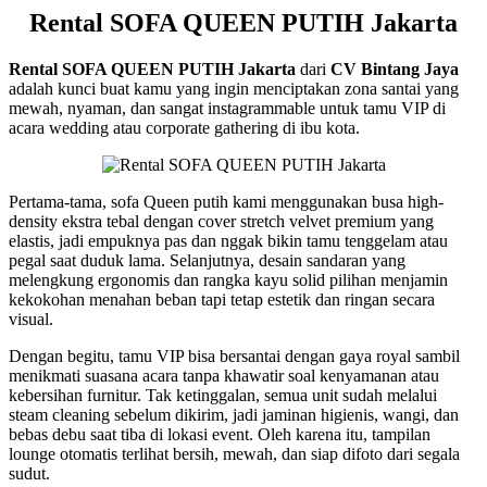
Rental SOFA QUEEN PUTIH Jakarta
Rental SOFA QUEEN PUTIH Jakarta
dari
CV Bintang Jaya
adalah kunci buat kamu yang ingin menciptakan zona santai yang
mewah, nyaman, dan sangat instagrammable untuk tamu VIP di
acara wedding atau corporate gathering di ibu kota.
Pertama-tama, sofa Queen putih kami menggunakan busa high-
density ekstra tebal dengan cover stretch velvet premium yang
elastis, jadi empuknya pas dan nggak bikin tamu tenggelam atau
pegal saat duduk lama. Selanjutnya, desain sandaran yang
melengkung ergonomis dan rangka kayu solid pilihan menjamin
kekokohan menahan beban tapi tetap estetik dan ringan secara
visual.
Dengan begitu, tamu VIP bisa bersantai dengan gaya royal sambil
menikmati suasana acara tanpa khawatir soal kenyamanan atau
kebersihan furnitur. Tak ketinggalan, semua unit sudah melalui
steam cleaning sebelum dikirim, jadi jaminan higienis, wangi, dan
bebas debu saat tiba di lokasi event. Oleh karena itu, tampilan
lounge otomatis terlihat bersih, mewah, dan siap difoto dari segala
sudut.