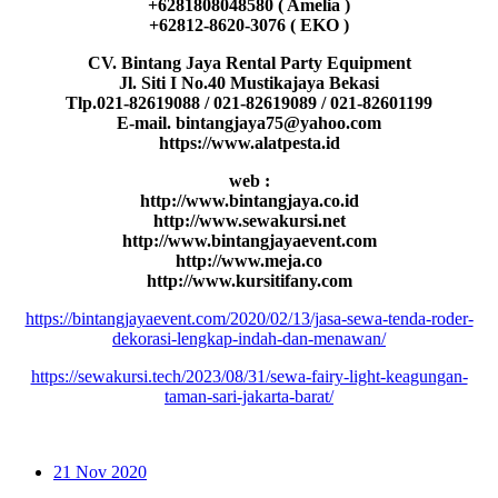
+6281808048580 ( Amelia )
+62812-8620-3076 ( EKO )
CV. Bintang Jaya Rental Party Equipment
Jl. Siti I No.40 Mustikajaya Bekasi
Tlp.021-82619088 / 021-82619089 / 021-82601199
E-mail. bintangjaya75@yahoo.com
https://www.alatpesta.id
web :
http://www.bintangjaya.co.id
http://www.sewakursi.net
http://www.bintangjayaevent.com
http://www.meja.co
http://www.kursitifany.com
https://bintangjayaevent.com/2020/02/13/jasa-sewa-tenda-roder-
dekorasi-lengkap-indah-dan-menawan/
https://sewakursi.tech/2023/08/31/sewa-fairy-light-keagungan-
taman-sari-jakarta-barat/
21
Nov 2020