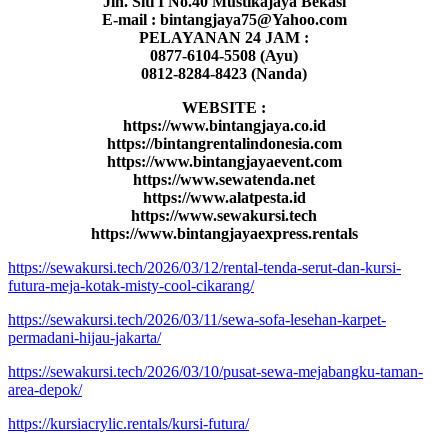
Jln. Siti I No.40 Mustikajaya Bekasi
E-mail : bintangjaya75@Yahoo.com
PELAYANAN 24 JAM :
0877-6104-5508 (Ayu)
0812-8284-8423 (Nanda)
WEBSITE :
https://www.bintangjaya.co.id
https://bintangrentalindonesia.com
https://www.bintangjayaevent.com
https://www.sewatenda.net
https://www.alatpesta.id
https://www.sewakursi.tech
https://www.bintangjayaexpress.rentals
https://sewakursi.tech/2026/03/12/rental-tenda-serut-dan-kursi-
futura-meja-kotak-misty-cool-cikarang/
https://sewakursi.tech/2026/03/11/sewa-sofa-lesehan-karpet-
permadani-hijau-jakarta/
https://sewakursi.tech/2026/03/10/pusat-sewa-mejabangku-taman-
area-depok/
https://kursiacrylic.rentals/kursi-futura/