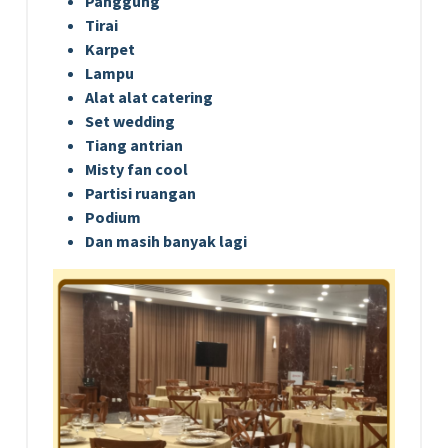
Panggung
Tirai
Karpet
Lampu
Alat alat catering
Set wedding
Tiang antrian
Misty fan cool
Partisi ruangan
Podium
Dan masih banyak lagi