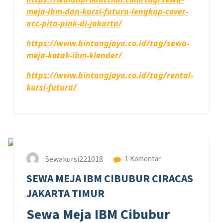
meja-ibm-dan-kursi-futura-lengkap-cover-
acc-pita-pink-di-jakarta/
https://www.bintangjaya.co.id/tag/sewa-
meja-kotak-ibm-klender/
https://www.bintangjaya.co.id/tag/rental-
kursi-futura/
28
AGU 2023
Sewakursi221018
1 Komentar
SEWA MEJA IBM CIBUBUR CIRACAS
JAKARTA TIMUR
Sewa Meja IBM Cibubur