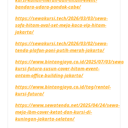
bandara-udara-pondok-cabe/
https://sewakursi.tech/2026/03/03/sewa-
sofa-hitam-oval-set-meja-kaca-vip-hitam-
jakarta/
https://sewakursi.tech/2026/03/02/sewa-
tenda-plafon-poni-putih-merah-jakarta/
https://www.bintangjaya.co.id/2025/07/03/sewa-
kursi-futura-susun-cover-hitam-event-
antam-office-building-jakarta/
https://www.bintangjaya.co.id/tag/rental-
kursi-futura/
https://www.sewatenda.net/2025/04/24/sewa-
meja-ibm-cover-ketat-dan-kursi-di-
kuningan-jakarta-selatan/