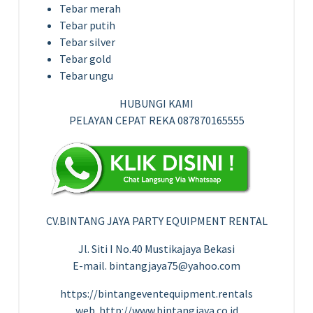
Tebar merah
Tebar putih
Tebar silver
Tebar gold
Tebar ungu
HUBUNGI KAMI
PELAYAN CEPAT REKA 087870165555
CV.BINTANG JAYA PARTY EQUIPMENT RENTAL
Jl. Siti I No.40 Mustikajaya Bekasi
E-mail. bintangjaya75@yahoo.com
https://bintangeventequipment.rentals
web. http://www.bintangjaya.co.id