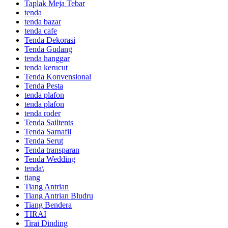
Taplak Meja Tebar
tenda
tenda bazar
tenda cafe
Tenda Dekorasi
Tenda Gudang
tenda hanggar
tenda kerucut
Tenda Konvensional
Tenda Pesta
tenda plafon
tenda plafon
tenda roder
Tenda Sailtents
Tenda Sarnafil
Tenda Serut
Tenda transparan
Tenda Wedding
tenda\
tiang
Tiang Antrian
Tiang Antrian Bludru
Tiang Bendera
TIRAI
Tirai Dinding