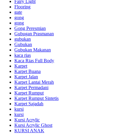
Fairy Light
Flooring
gate
gong
gong
Gong Peresmian
Gubugan Prasmanan
gubukan
Gubukan
Gubukan Makanan
kaca rias
Kaca Rias Full Body
Karpet
Karpet Buana
Karpet Jalan
Karpet Lantai Merah
Karpet Permadani
Karpet Rumput
Karpet Rumput Sintetis
Karpet Sajadah
kursi
kursi
Kursi Acrylic
Kursi Acrylic Ghost
KURSI ANAK