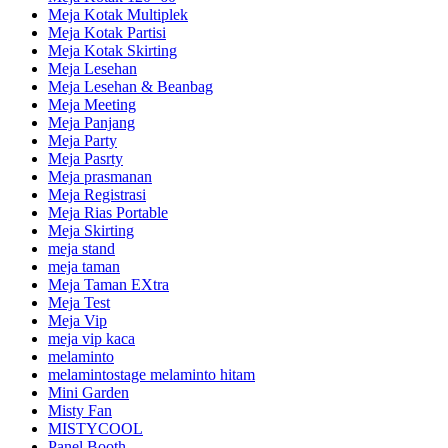
Meja Kotak Multiplek
Meja Kotak Partisi
Meja Kotak Skirting
Meja Lesehan
Meja Lesehan & Beanbag
Meja Meeting
Meja Panjang
Meja Party
Meja Pasrty
Meja prasmanan
Meja Registrasi
Meja Rias Portable
Meja Skirting
meja stand
meja taman
Meja Taman EXtra
Meja Test
Meja Vip
meja vip kaca
melaminto
melamintostage melaminto hitam
Mini Garden
Misty Fan
MISTYCOOL
Panel Booth