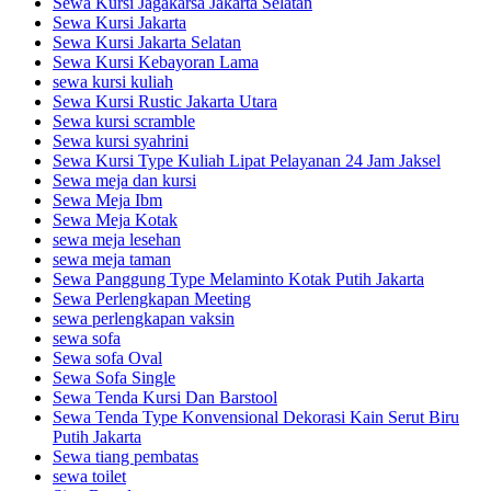
Sewa Kursi Jagakarsa Jakarta Selatan
Sewa Kursi Jakarta
Sewa Kursi Jakarta Selatan
Sewa Kursi Kebayoran Lama
sewa kursi kuliah
Sewa Kursi Rustic Jakarta Utara
Sewa kursi scramble
Sewa kursi syahrini
Sewa Kursi Type Kuliah Lipat Pelayanan 24 Jam Jaksel
Sewa meja dan kursi
Sewa Meja Ibm
Sewa Meja Kotak
sewa meja lesehan
sewa meja taman
Sewa Panggung Type Melaminto Kotak Putih Jakarta
Sewa Perlengkapan Meeting
sewa perlengkapan vaksin
sewa sofa
Sewa sofa Oval
Sewa Sofa Single
Sewa Tenda Kursi Dan Barstool
Sewa Tenda Type Konvensional Dekorasi Kain Serut Biru
Putih Jakarta
Sewa tiang pembatas
sewa toilet