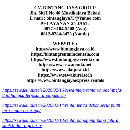
CV. BINTANG JAYA GROUP
Jln. Siti I No.40 Mustikajaya Bekasi
E-mail : bintangjaya75@Yahoo.com
PELAYANAN 24 JAM :
0877-6104-5508 (Ayu)
0812-8284-8423 (Nanda)
WEBSITE :
https://www.bintangjaya.co.id
https://bintangrentalindonesia.com
https://www.bintangjayaevent.com
https://www.sewatenda.net
https://www.alatpesta.id
https://www.sewakursi.tech
https://www.bintangjayaexpress.rentals
https://sewakursi.tech/2026/02/16/sewa-meja-taman-model-meja-
dan-bangku-terpisah-area-jakarta/
https://sewakursi.tech/2026/02/14/rental-tenda-dekor-serut-putih-
biru-muda-cikarang/
https://sewakursi.tech/2026/02/13/rental-panggung-kursi-futura-
stretch-dan-ti-jakarta/