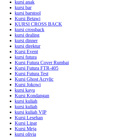
kursi anak
kursi bar
kursi barstool
Kursi Betawi
KURSI CROSS BACK
kursi crossback
kursi dealing
kursi dinner
kursi direktur
Kursi Event
kursi futura
Kursi Futura Cover Rumbai
Kursi Futura FTR-405
Kursi Futura Test
Kursi Ghost Acrylic
Kursi Jokowi
kursi kayu
Kursi Kondangan
kursi kuliah
kursi kuliah
kursi kuliah VIP
Kursi Lesehan
Kursi Lipat
Kursi Meja
kursi olivia