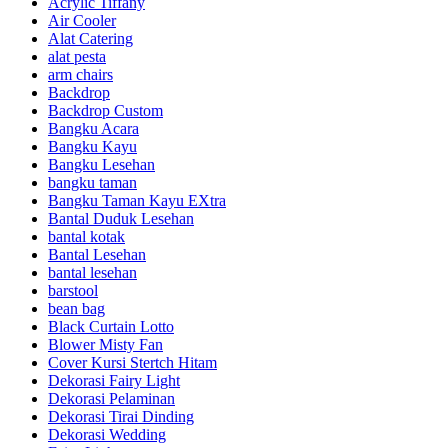
Acrylic Tiffany
Air Cooler
Alat Catering
alat pesta
arm chairs
Backdrop
Backdrop Custom
Bangku Acara
Bangku Kayu
Bangku Lesehan
bangku taman
Bangku Taman Kayu EXtra
Bantal Duduk Lesehan
bantal kotak
Bantal Lesehan
bantal lesehan
barstool
bean bag
Black Curtain Lotto
Blower Misty Fan
Cover Kursi Stertch Hitam
Dekorasi Fairy Light
Dekorasi Pelaminan
Dekorasi Tirai Dinding
Dekorasi Wedding