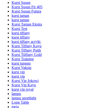
Kursi Susun
Kursi Susun Ftr 405
Kursi Susun Futura
kursi taman
kursi taman
Kursi Taman Ekstra
Kursi Test
kursi tiffany
kursi tiffany
kursi tiffany acrylic
Kursi Tiffany Kayu
Kursi Tiffany Putih
Kursi Tiiffany Gold
Kursi Training
kursi tunggu
Kursi Vaksin
kursi vip
kursi vip
Kursi Vip Jokowi
Kursi Vip Kayu
kursi vip royal
lampu
lampu sportlight
Long Table
meja