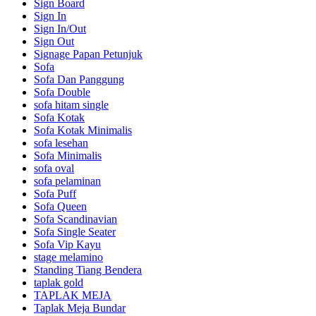
Sign Board
Sign In
Sign In/Out
Sign Out
Signage Papan Petunjuk
Sofa
Sofa Dan Panggung
Sofa Double
sofa hitam single
Sofa Kotak
Sofa Kotak Minimalis
sofa lesehan
Sofa Minimalis
sofa oval
sofa pelaminan
Sofa Puff
Sofa Queen
Sofa Scandinavian
Sofa Single Seater
Sofa Vip Kayu
stage melamino
Standing Tiang Bendera
taplak gold
TAPLAK MEJA
Taplak Meja Bundar