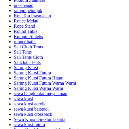
Podium Stainless
prasmanan
rampu petunjuk
Roll Top Prasmanan
Ronce Melati
Rope Stand
Round Table
Rumput Sintetis
runner batik
Sail Cloth Tents
Sail Tents
Sail Tents Cloth
Sailcloth Tents
Sarung Kursi
Sarung Kursi Futura
Sarung Kursi Futura Hitam
Sarung Kursi Futura Warna Warni
Sarung Kursi Warna Warni
sewa bangku dan meja taman
sewa kursi
sewa kursi acrylic
sewa kursi barstool
sewa kursi crossback
Sewa Kursi Direktur Jakarta
sewa kursi futura