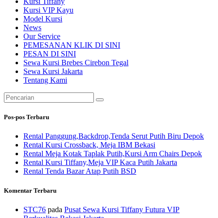
Kursi Tiffany
Kursi VIP Kayu
Model Kursi
News
Our Service
PEMESANAN KLIK DI SINI
PESAN DI SINI
Sewa Kursi Brebes Cirebon Tegal
Sewa Kursi Jakarta
Tentang Kami
Pencarian
untuk:
Pos-pos Terbaru
Rental Panggung,Backdrop,Tenda Serut Putih Biru Depok
Rental Kursi Crossback, Meja IBM Bekasi
Rental Meja Kotak Taplak Putih,Kursi Arm Chairs Depok
Rental Kursi Tiffany,Meja VIP Kaca Putih Jakarta
Rental Tenda Bazar Atap Putih BSD
Komentar Terbaru
STC76
pada
Pusat Sewa Kursi Tiffany Futura VIP