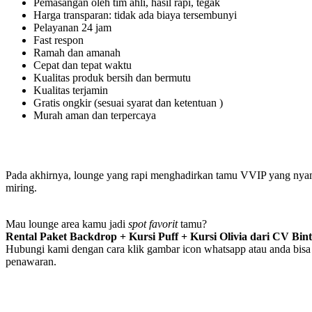
Pemasangan oleh tim ahli, hasil rapi, tegak
Harga transparan: tidak ada biaya tersembunyi
Pelayanan 24 jam
Fast respon
Ramah dan amanah
Cepat dan tepat waktu
Kualitas produk bersih dan bermutu
Kualitas terjamin
Gratis ongkir (sesuai syarat dan ketentuan )
Murah aman dan terpercaya
Pada akhirnya, lounge yang rapi menghadirkan tamu VVIP yang nyaman
miring.
Mau lounge area kamu jadi
spot favorit
tamu?
Rental Paket Backdrop + Kursi Puff + Kursi Olivia dari CV Bin
Hubungi kami dengan cara klik gambar icon whatsapp atau anda bisa 
penawaran.