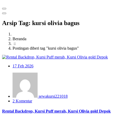
Arsip Tag: kursi olivia bagus
Beranda
::
Postingan diberi tag "kursi olivia bagus"
17
Feb 2026
sewakursi221018
2 Komentar
Rental Backdrop, Kursi Puff merah, Kursi Olivia gold Depok