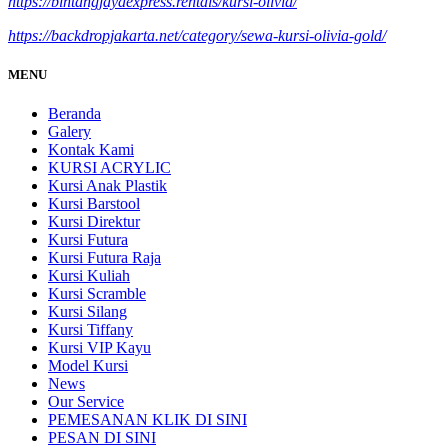
https://bintangjayaexpress.rentals/kursi-olivia/
https://backdropjakarta.net/category/sewa-kursi-olivia-gold/
MENU
Beranda
Galery
Kontak Kami
KURSI ACRYLIC
Kursi Anak Plastik
Kursi Barstool
Kursi Direktur
Kursi Futura
Kursi Futura Raja
Kursi Kuliah
Kursi Scramble
Kursi Silang
Kursi Tiffany
Kursi VIP Kayu
Model Kursi
News
Our Service
PEMESANAN KLIK DI SINI
PESAN DI SINI