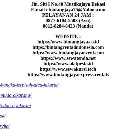
Jln. Siti I No.40 Mustikajaya Bekasi
E-mail : bintangjaya75@Yahoo.com
PELAYANAN 24 JAM :
0877-6104-5508 (Ayu)
0812-8284-8423 (Nanda)
WEBSITE :
https://www.bintangjaya.co.id
https://bintangrentalindonesia.com
https://www.bintangjayaevent.com
https://www.sewatenda.net
https://www.alatpesta.id
https://www.sewakursi.tech
https://www.bintangjayaexpress.rentals
bangku-terpisah-area-jakarta/
u-muda-cikarang/
h-dan-ti-jakarta/
ok/
rylic/