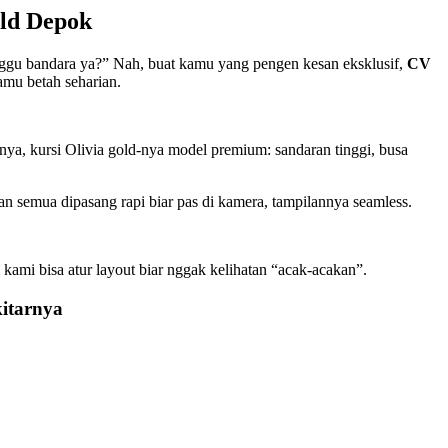
old Depok
unggu bandara ya?” Nah, buat kamu yang pengen kesan eksklusif,
CV
amu betah seharian.
nya, kursi Olivia gold-nya model premium: sandaran tinggi, busa
dan semua dipasang rapi biar pas di kamera, tampilannya seamless.
 kami bisa atur layout biar nggak kelihatan “acak-acakan”.
kitarnya