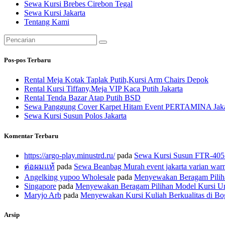
Sewa Kursi Brebes Cirebon Tegal
Sewa Kursi Jakarta
Tentang Kami
Pencarian
untuk:
Pos-pos Terbaru
Rental Meja Kotak Taplak Putih,Kursi Arm Chairs Depok
Rental Kursi Tiffany,Meja VIP Kaca Putih Jakarta
Rental Tenda Bazar Atap Putih BSD
Sewa Panggung Cover Karpet Hitam Event PERTAMINA Jaka
Sewa Kursi Susun Polos Jakarta
Komentar Terbaru
https://argo-play.minustrd.ru/
pada
Sewa Kursi Susun FTR-405 J
ต่อผมแท้
pada
Sewa Beanbag Murah event jakarta varian war
Angelking yupoo Wholesale
pada
Menyewakan Beragam Piliha
Singapore
pada
Menyewakan Beragam Pilihan Model Kursi Unt
Maryjo Arb
pada
Menyewakan Kursi Kuliah Berkualitas di B
Arsip