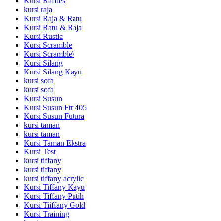
Kursi Raffles
kursi raja
Kursi Raja & Ratu
Kursi Ratu & Raja
Kursi Rustic
Kursi Scramble
Kursi Scramble\
Kursi Silang
Kursi Silang Kayu
kursi sofa
kursi sofa
Kursi Susun
Kursi Susun Ftr 405
Kursi Susun Futura
kursi taman
kursi taman
Kursi Taman Ekstra
Kursi Test
kursi tiffany
kursi tiffany
kursi tiffany acrylic
Kursi Tiffany Kayu
Kursi Tiffany Putih
Kursi Tiiffany Gold
Kursi Training