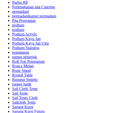
Partisi R8
Perlengkapan alat Catering
permadani
permadanikarpet permadani
Pita Peresmian
podium
podium
Podium Acrylic
Podium Kayu Jati
Podium Kayu Jati Ukir
Podium Stainless
prasmanan
rampu petunjuk
Roll Top Prasmanan
Ronce Melati
Rope Stand
Round Table
Rumput Sintetis
runner batik
Sail Cloth Tents
Sail Tents
Sail Tents Cloth
Sailcloth Tents
Sarung Kursi
Sarung Kursi Futura