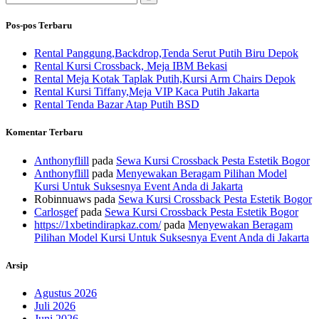
untuk:
Pos-pos Terbaru
Rental Panggung,Backdrop,Tenda Serut Putih Biru Depok
Rental Kursi Crossback, Meja IBM Bekasi
Rental Meja Kotak Taplak Putih,Kursi Arm Chairs Depok
Rental Kursi Tiffany,Meja VIP Kaca Putih Jakarta
Rental Tenda Bazar Atap Putih BSD
Komentar Terbaru
Anthonyflill
pada
Sewa Kursi Crossback Pesta Estetik Bogor
Anthonyflill
pada
Menyewakan Beragam Pilihan Model
Kursi Untuk Suksesnya Event Anda di Jakarta
Robinnuaws
pada
Sewa Kursi Crossback Pesta Estetik Bogor
Carlosgef
pada
Sewa Kursi Crossback Pesta Estetik Bogor
https://1xbetindirapkaz.com/
pada
Menyewakan Beragam
Pilihan Model Kursi Untuk Suksesnya Event Anda di Jakarta
Arsip
Agustus 2026
Juli 2026
Juni 2026