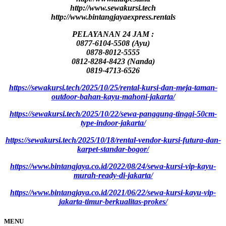
http://www.sewakursi.tech
http://www.bintangjayaexpress.rentals
PELAYANAN 24 JAM :
0877-6104-5508 (Ayu)
0878-8012-5555
0812-8284-8423 (Nanda)
0819-4713-6526
https://sewakursi.tech/2025/10/25/rental-kursi-dan-meja-taman-
outdoor-bahan-kayu-mahoni-jakarta/
https://sewakursi.tech/2025/10/22/sewa-panggung-tinggi-50cm-
type-indoor-jakarta/
https://sewakursi.tech/2025/10/18/rental-vendor-kursi-futura-dan-
karpet-standar-bogor/
https://www.bintangjaya.co.id/2022/08/24/sewa-kursi-vip-kayu-
murah-ready-di-jakarta/
https://www.bintangjaya.co.id/2021/06/22/sewa-kursi-kayu-vip-
jakarta-timur-berkualitas-prokes/
MENU