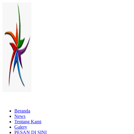
Lewati
ke
konten
Menyewakan Beragam Jenis Kursi dan Alat Pesta Berkualitas
Beranda
News
Tentang Kami
Galery
PESAN DI SINI