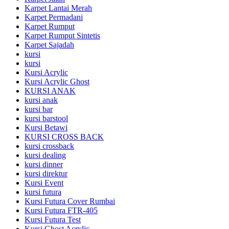
Karpet Lantai Merah
Karpet Permadani
Karpet Rumput
Karpet Rumput Sintetis
Karpet Sajadah
kursi
kursi
Kursi Acrylic
Kursi Acrylic Ghost
KURSI ANAK
kursi anak
kursi bar
kursi barstool
Kursi Betawi
KURSI CROSS BACK
kursi crossback
kursi dealing
kursi dinner
kursi direktur
Kursi Event
kursi futura
Kursi Futura Cover Rumbai
Kursi Futura FTR-405
Kursi Futura Test
Kursi Ghost Acrylic