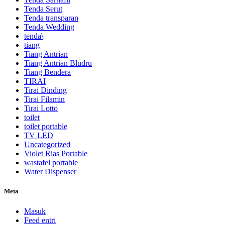
Tenda Serut
Tenda transparan
Tenda Wedding
tenda\
tiang
Tiang Antrian
Tiang Antrian Bludru
Tiang Bendera
TIRAI
Tirai Dinding
Tirai Filamin
Tirai Lotto
toilet
toilet portable
TV LED
Uncategorized
Violet Rias Portable
wastafel portable
Water Dispenser
Meta
Masuk
Feed entri