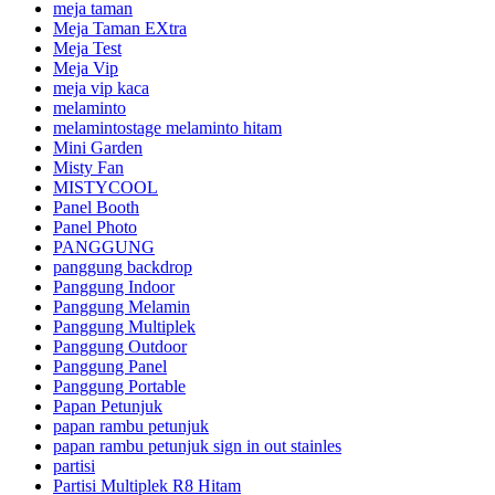
meja taman
Meja Taman EXtra
Meja Test
Meja Vip
meja vip kaca
melaminto
melamintostage melaminto hitam
Mini Garden
Misty Fan
MISTYCOOL
Panel Booth
Panel Photo
PANGGUNG
panggung backdrop
Panggung Indoor
Panggung Melamin
Panggung Multiplek
Panggung Outdoor
Panggung Panel
Panggung Portable
Papan Petunjuk
papan rambu petunjuk
papan rambu petunjuk sign in out stainles
partisi
Partisi Multiplek R8 Hitam