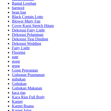
Bantal Lesehan
barstool
bean bag
Black Curtain Lotto
Blower Misty Fan
Cover Kursi Stertch Hitam
Dekorasi Fairy Light
Dekorasi Pelaminan
Dekorasi Tirai Dinding
Dekorasi Wedding
Fairy Light
Flooring
gate
gong
gong
Gong Peresmian
Gubugan Prasmanan
gubukan
Gubukan
Gubukan Makanan
kaca rias
Kaca Rias Full Body
Karpet
Karpet Buana
Karpet Jalan