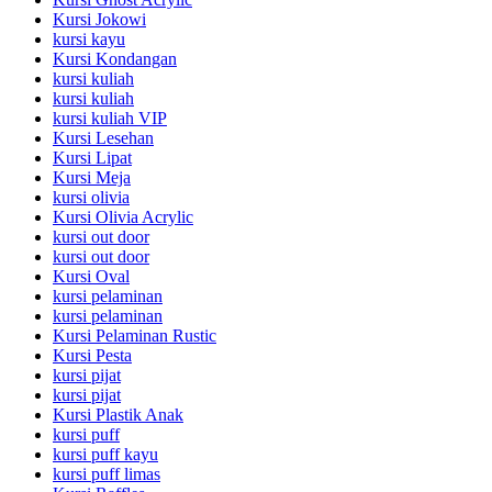
Kursi Jokowi
kursi kayu
Kursi Kondangan
kursi kuliah
kursi kuliah
kursi kuliah VIP
Kursi Lesehan
Kursi Lipat
Kursi Meja
kursi olivia
Kursi Olivia Acrylic
kursi out door
kursi out door
Kursi Oval
kursi pelaminan
kursi pelaminan
Kursi Pelaminan Rustic
Kursi Pesta
kursi pijat
kursi pijat
Kursi Plastik Anak
kursi puff
kursi puff kayu
kursi puff limas