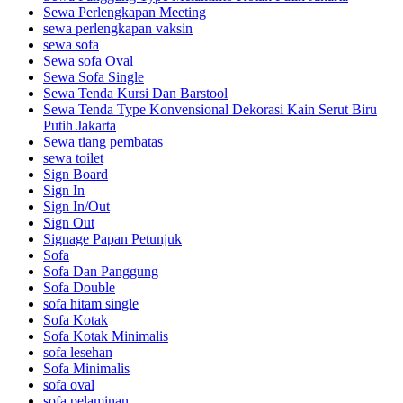
Sewa Perlengkapan Meeting
sewa perlengkapan vaksin
sewa sofa
Sewa sofa Oval
Sewa Sofa Single
Sewa Tenda Kursi Dan Barstool
Sewa Tenda Type Konvensional Dekorasi Kain Serut Biru
Putih Jakarta
Sewa tiang pembatas
sewa toilet
Sign Board
Sign In
Sign In/Out
Sign Out
Signage Papan Petunjuk
Sofa
Sofa Dan Panggung
Sofa Double
sofa hitam single
Sofa Kotak
Sofa Kotak Minimalis
sofa lesehan
Sofa Minimalis
sofa oval
sofa pelaminan