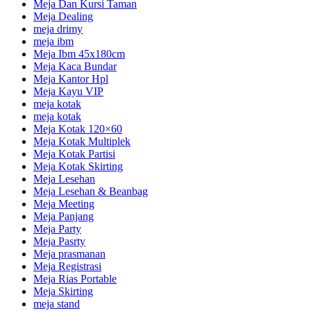
Meja Dan Kursi Taman
Meja Dealing
meja drimy
meja ibm
Meja Ibm 45x180cm
Meja Kaca Bundar
Meja Kantor Hpl
Meja Kayu VIP
meja kotak
meja kotak
Meja Kotak 120×60
Meja Kotak Multiplek
Meja Kotak Partisi
Meja Kotak Skirting
Meja Lesehan
Meja Lesehan & Beanbag
Meja Meeting
Meja Panjang
Meja Party
Meja Pasrty
Meja prasmanan
Meja Registrasi
Meja Rias Portable
Meja Skirting
meja stand