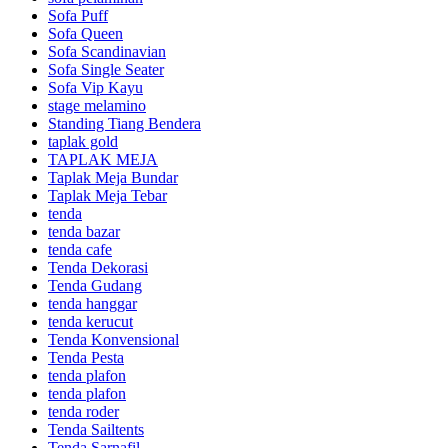
Sofa Puff
Sofa Queen
Sofa Scandinavian
Sofa Single Seater
Sofa Vip Kayu
stage melamino
Standing Tiang Bendera
taplak gold
TAPLAK MEJA
Taplak Meja Bundar
Taplak Meja Tebar
tenda
tenda bazar
tenda cafe
Tenda Dekorasi
Tenda Gudang
tenda hanggar
tenda kerucut
Tenda Konvensional
Tenda Pesta
tenda plafon
tenda plafon
tenda roder
Tenda Sailtents
Tenda Sarnafil