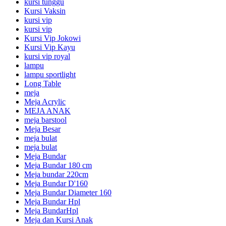
kursi tunggu
Kursi Vaksin
kursi vip
kursi vip
Kursi Vip Jokowi
Kursi Vip Kayu
kursi vip royal
lampu
lampu sportlight
Long Table
meja
Meja Acrylic
MEJA ANAK
meja barstool
Meja Besar
meja bulat
meja bulat
Meja Bundar
Meja Bundar 180 cm
Meja bundar 220cm
Meja Bundar D'160
Meja Bundar Diameter 160
Meja Bundar Hpl
Meja BundarHpl
Meja dan Kursi Anak