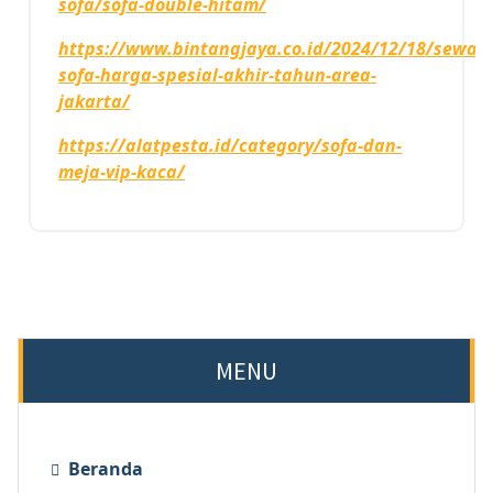
sofa/sofa-double-hitam/
https://www.bintangjaya.co.id/2024/12/18/sewa-
sofa-harga-spesial-akhir-tahun-area-
jakarta/
https://alatpesta.id/category/sofa-dan-
meja-vip-kaca/
MENU
Beranda