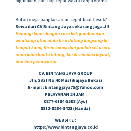
digunakan, dan siap tepat waktu tanpa drama.
Butuh meja-bangku taman cepat buat besok?
Sewa dari CV Bintang Jaya sekarang juga..!!!
Hubungi kami dengan cara klik gambar icon
whatsapp atau anda bisa datang langsung ke
tempat kami,
Kirim lokasi dan jumlah set acara
anda kami bantu hitung, kasih simulasi layout,
dan beri penawaran.
CV. BINTANG JAYA GROUP
Jln. Siti I No.40 Mustikajaya Bekasi
E-mail : bintangjaya75@Yahoo.com
PELAYANAN 24 JAM :
0877-6104-5508 (Ayu)
0812-8284-8423 (Nanda)
WEBSITE :
https://www.bintangjaya.co.id