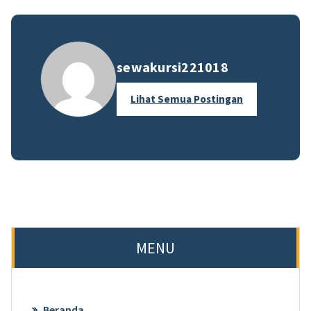
sewakursi221018
Lihat Semua Postingan
MENU
Beranda