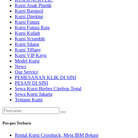
Kursi Anak Plastik
Kursi Barstool
Kursi Direktur
Kursi Futura
Kursi Futura Raja
Kursi Kuliah
Kursi Scramble
Kursi Silang
Kursi Tiffany
Kursi VIP Kayu
Model Kursi
News
Our Service
PEMESANAN KLIK DI SINI
PESAN DI SINI
Sewa Kursi Brebes Cirebon Tegal
Sewa Kursi Jakarta
Tentang Kami
Pencarian
untuk:
Pos-pos Terbaru
Rental Kursi Crossback, Meja IBM Bekasi