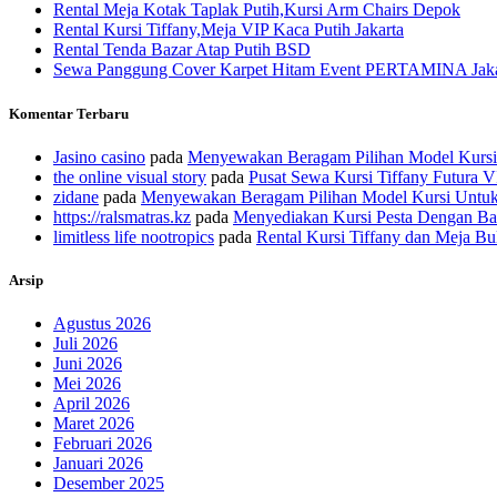
Rental Meja Kotak Taplak Putih,Kursi Arm Chairs Depok
Rental Kursi Tiffany,Meja VIP Kaca Putih Jakarta
Rental Tenda Bazar Atap Putih BSD
Sewa Panggung Cover Karpet Hitam Event PERTAMINA Jaka
Komentar Terbaru
Jasino casino
pada
Menyewakan Beragam Pilihan Model Kursi 
the online visual story
pada
Pusat Sewa Kursi Tiffany Futura VI
zidane
pada
Menyewakan Beragam Pilihan Model Kursi Untuk 
https://ralsmatras.kz
pada
Menyediakan Kursi Pesta Dengan Ban
limitless life nootropics
pada
Rental Kursi Tiffany dan Meja Bul
Arsip
Agustus 2026
Juli 2026
Juni 2026
Mei 2026
April 2026
Maret 2026
Februari 2026
Januari 2026
Desember 2025