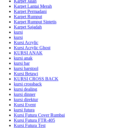
Karpet Jalan
Karpet Lantai Merah
Karpet Permadani
Karpet Rumput
Karpet Rumput Sintetis
Karpet Sajadah
kursi
kursi
Kursi Acrylic
Kursi Acrylic Ghost
KURSI ANAK
kursi anak
kursi bar
kursi barstool
Kursi Betawi
KURSI CROSS BACK
kursi crossback
kursi dealing
kursi dinner
kursi direktur
Kursi Event
kursi futura
Kursi Futura Cover Rumbai
Kursi Futura FTR-405
Kursi Futura Test