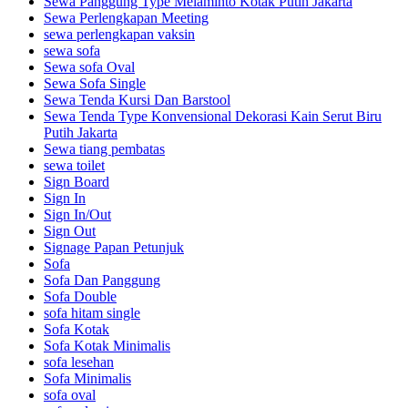
Sewa Panggung Type Melaminto Kotak Putih Jakarta
Sewa Perlengkapan Meeting
sewa perlengkapan vaksin
sewa sofa
Sewa sofa Oval
Sewa Sofa Single
Sewa Tenda Kursi Dan Barstool
Sewa Tenda Type Konvensional Dekorasi Kain Serut Biru
Putih Jakarta
Sewa tiang pembatas
sewa toilet
Sign Board
Sign In
Sign In/Out
Sign Out
Signage Papan Petunjuk
Sofa
Sofa Dan Panggung
Sofa Double
sofa hitam single
Sofa Kotak
Sofa Kotak Minimalis
sofa lesehan
Sofa Minimalis
sofa oval