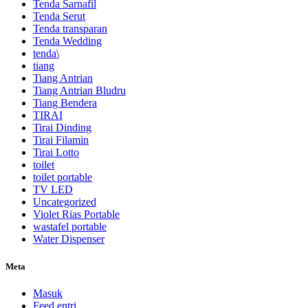
Tenda Sarnafil
Tenda Serut
Tenda transparan
Tenda Wedding
tenda\
tiang
Tiang Antrian
Tiang Antrian Bludru
Tiang Bendera
TIRAI
Tirai Dinding
Tirai Filamin
Tirai Lotto
toilet
toilet portable
TV LED
Uncategorized
Violet Rias Portable
wastafel portable
Water Dispenser
Meta
Masuk
Feed entri