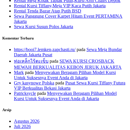
Rental Meja Kotak Taplak Putih,Kursi Arm Chairs Depok
Rental Kursi Tiffany,Meja VIP Kaca Putih Jakarta
Rental Tenda Bazar Atap Putih BSD
Sewa Panggung Cover Karpet Hitam Event PERTAMINA
Jakarta
Sewa Kursi Susun Polos Jakarta
Komentar Terbaru
https://booi7.lemken-zapchasti.ru/
pada
Sewa Meja Bundar
Daerah Jakarta Pusat
ท่อเหล็กไร้ตะเข็บ
pada
SEWA KURSI CROSBACK
MEWAH BERKUALITAS KEBON JERUK JAKARTA
Mark
pada
Menyewakan Beragam Pilihan Model Kursi
Untuk Suksesnya Event Anda di Jakarta
Gry kasynowe Polska
pada
Pusat Sewa Kursi Tiffany Futura
VIP Berkualitas Bekasi Jakarta
Patricksycle
pada
Menyewakan Beragam Pilihan Model
Kursi Untuk Suksesnya Event Anda di Jakarta
Arsip
Agustus 2026
Juli 2026