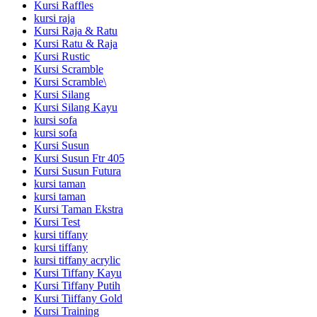
Kursi Raffles
kursi raja
Kursi Raja & Ratu
Kursi Ratu & Raja
Kursi Rustic
Kursi Scramble
Kursi Scramble\
Kursi Silang
Kursi Silang Kayu
kursi sofa
kursi sofa
Kursi Susun
Kursi Susun Ftr 405
Kursi Susun Futura
kursi taman
kursi taman
Kursi Taman Ekstra
Kursi Test
kursi tiffany
kursi tiffany
kursi tiffany acrylic
Kursi Tiffany Kayu
Kursi Tiffany Putih
Kursi Tiiffany Gold
Kursi Training