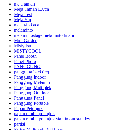
meja taman
Meja Taman EXtra
Meja Test
Meja Vip
meja vip kaca
melaminto
melamintostage melaminto hitam
Mini Garden
Misty Fan
MISTYCOOL
Panel Booth
Panel Photo
PANGGUNG
panggung backdrop
Panggung Indoor
Panggung Melamin
Panggung Multiplek
Panggung Outdoor
Panggung Panel
Panggung Portable
Papan Petunjuk
papan rambu petunjuk
papan rambu petunjuk sign in out stainles
partisi
Partisi Multiplek R8 Hitam