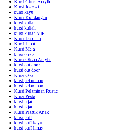
Kursi Ghost Acrylic
Kursi Jokowi
kursi kayu
Kursi Kondangan
kursi kuliah
kursi kuliah
kursi kuliah VIP
Kursi Lesehan
Kursi Lipat
Kursi Meja
kursi olivia
Kursi Olivia Acrylic
kursi out door
kursi out door
Kursi Oval
kursi pelaminan
kursi pelaminan
Kursi Pelaminan Rustic
Kursi Pesta
kursi pijat
kursi pijat
Kursi Plastik Anak
kursi puff
kursi puff kayu
kursi puff limas