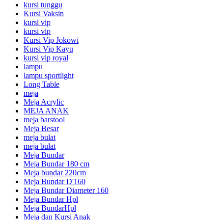
kursi tunggu
Kursi Vaksin
kursi vip
kursi vip
Kursi Vip Jokowi
Kursi Vip Kayu
kursi vip royal
lampu
lampu sportlight
Long Table
meja
Meja Acrylic
MEJA ANAK
meja barstool
Meja Besar
meja bulat
meja bulat
Meja Bundar
Meja Bundar 180 cm
Meja bundar 220cm
Meja Bundar D'160
Meja Bundar Diameter 160
Meja Bundar Hpl
Meja BundarHpl
Meja dan Kursi Anak