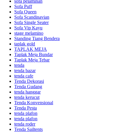
sofa pelaminan
Sofa Puff
Sofa Queen
Sofa Scandinavian
Sofa Single Seater
Sofa Vip Kayu
stage melamino
Standing Tiang Bendera
taplak gold
TAPLAK MEJA
Taplak Meja Bundar
Taplak Meja Tebar
tenda
tenda bazar
tenda cafe
Tenda Dekorasi
Tenda Gudang
tenda hanggar
tenda kerucut
Tenda Konvensional
Tenda Pesta
tenda plafon
tenda plafon
tenda roder
Tenda Sailtents