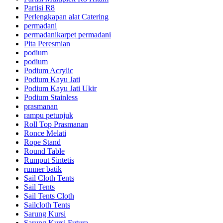
Partisi R8
Perlengkapan alat Catering
permadani
permadanikarpet permadani
Pita Peresmian
podium
podium
Podium Acrylic
Podium Kayu Jati
Podium Kayu Jati Ukir
Podium Stainless
prasmanan
rampu petunjuk
Roll Top Prasmanan
Ronce Melati
Rope Stand
Round Table
Rumput Sintetis
runner batik
Sail Cloth Tents
Sail Tents
Sail Tents Cloth
Sailcloth Tents
Sarung Kursi
Sarung Kursi Futura