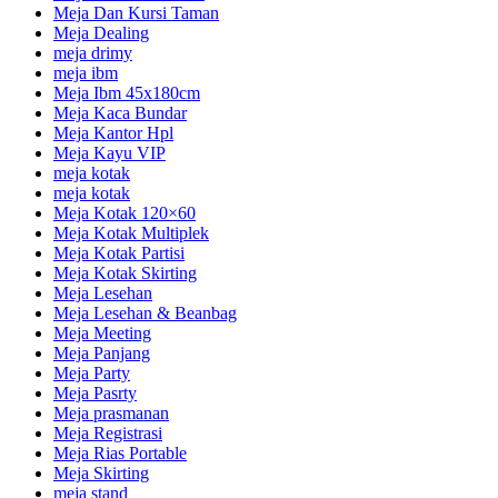
Meja Dan Kursi Taman
Meja Dealing
meja drimy
meja ibm
Meja Ibm 45x180cm
Meja Kaca Bundar
Meja Kantor Hpl
Meja Kayu VIP
meja kotak
meja kotak
Meja Kotak 120×60
Meja Kotak Multiplek
Meja Kotak Partisi
Meja Kotak Skirting
Meja Lesehan
Meja Lesehan & Beanbag
Meja Meeting
Meja Panjang
Meja Party
Meja Pasrty
Meja prasmanan
Meja Registrasi
Meja Rias Portable
Meja Skirting
meja stand