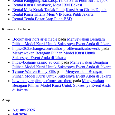
Rental Panggung,Backdrop,Tenda Serut Putih Biru Depok
Rental Kursi Crossback, Meja IBM Bekasi
Rental Meja Kotak Taplak Putih,Kursi Arm Chairs Depok
Rental Kursi Tiffany,Meja VIP Kaca Putih Jakarta
Rental Tenda Bazar Atap Putih BSD
Komentar Terbaru
Bookmaker hors arjel fiable
pada
Menyewakan Beragam
Pilihan Model Kursi Untuk Suksesnya Event Anda di Jakarta
https://363xchange.com/author-profile/maritzatrower3/
pada
Menyewakan Beragam Pilihan Model Kursi Untuk
Suksesnya Event Anda di Jakarta
https://bcgame-casino-au.com
pada
Menyewakan Beragam
Pilihan Model Kursi Untuk Suksesnya Event Anda di Jakarta
Tyrone Warren Remy Ellis
pada
Menyewakan Beragam
Pilihan Model Kursi Untuk Suksesnya Event Anda di Jakarta
how many replica perfumes are there
pada
Menyewakan
Beragam Pilihan Model Kursi Untuk Suksesnya Event Anda
di Jakarta
Arsip
Agustus 2026
Juli 2026