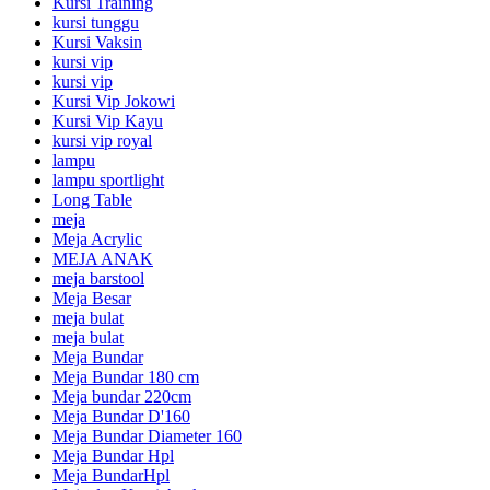
Kursi Training
kursi tunggu
Kursi Vaksin
kursi vip
kursi vip
Kursi Vip Jokowi
Kursi Vip Kayu
kursi vip royal
lampu
lampu sportlight
Long Table
meja
Meja Acrylic
MEJA ANAK
meja barstool
Meja Besar
meja bulat
meja bulat
Meja Bundar
Meja Bundar 180 cm
Meja bundar 220cm
Meja Bundar D'160
Meja Bundar Diameter 160
Meja Bundar Hpl
Meja BundarHpl