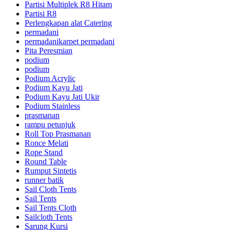
Partisi Multiplek R8 Hitam
Partisi R8
Perlengkapan alat Catering
permadani
permadanikarpet permadani
Pita Peresmian
podium
podium
Podium Acrylic
Podium Kayu Jati
Podium Kayu Jati Ukir
Podium Stainless
prasmanan
rampu petunjuk
Roll Top Prasmanan
Ronce Melati
Rope Stand
Round Table
Rumput Sintetis
runner batik
Sail Cloth Tents
Sail Tents
Sail Tents Cloth
Sailcloth Tents
Sarung Kursi