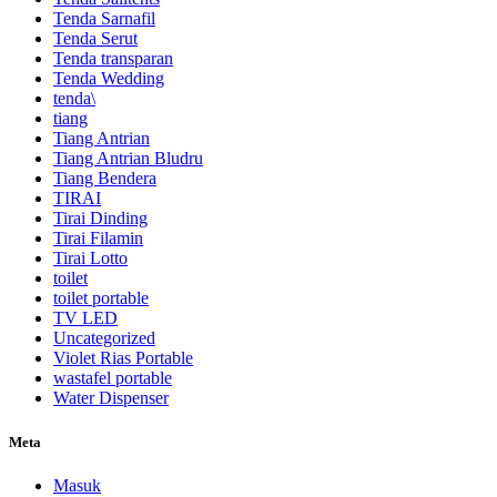
Tenda Sarnafil
Tenda Serut
Tenda transparan
Tenda Wedding
tenda\
tiang
Tiang Antrian
Tiang Antrian Bludru
Tiang Bendera
TIRAI
Tirai Dinding
Tirai Filamin
Tirai Lotto
toilet
toilet portable
TV LED
Uncategorized
Violet Rias Portable
wastafel portable
Water Dispenser
Meta
Masuk