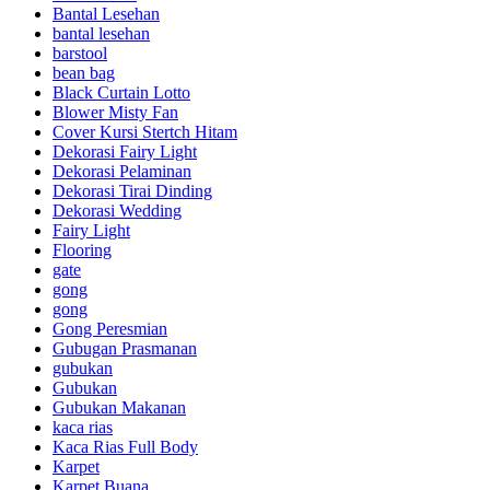
Bantal Lesehan
bantal lesehan
barstool
bean bag
Black Curtain Lotto
Blower Misty Fan
Cover Kursi Stertch Hitam
Dekorasi Fairy Light
Dekorasi Pelaminan
Dekorasi Tirai Dinding
Dekorasi Wedding
Fairy Light
Flooring
gate
gong
gong
Gong Peresmian
Gubugan Prasmanan
gubukan
Gubukan
Gubukan Makanan
kaca rias
Kaca Rias Full Body
Karpet
Karpet Buana