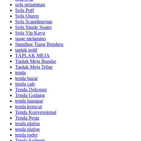
sofa pelaminan
Sofa Puff
Sofa Queen
Sofa Scandinavian
Sofa Single Seater
Sofa Vip Kayu
stage melamino
Standing Tiang Bendera
taplak gold
TAPLAK MEJA
Taplak Meja Bundar
Taplak Meja Tebar
tenda
tenda bazar
tenda cafe
Tenda Dekorasi
Tenda Gudang
tenda hanggar
tenda kerucut
Tenda Konvensional
Tenda Pesta
tenda plafon
tenda plafon
tenda roder
Tenda Sailtents