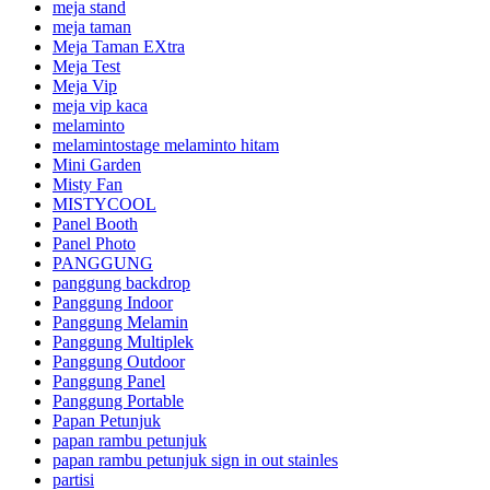
meja stand
meja taman
Meja Taman EXtra
Meja Test
Meja Vip
meja vip kaca
melaminto
melamintostage melaminto hitam
Mini Garden
Misty Fan
MISTYCOOL
Panel Booth
Panel Photo
PANGGUNG
panggung backdrop
Panggung Indoor
Panggung Melamin
Panggung Multiplek
Panggung Outdoor
Panggung Panel
Panggung Portable
Papan Petunjuk
papan rambu petunjuk
papan rambu petunjuk sign in out stainles
partisi