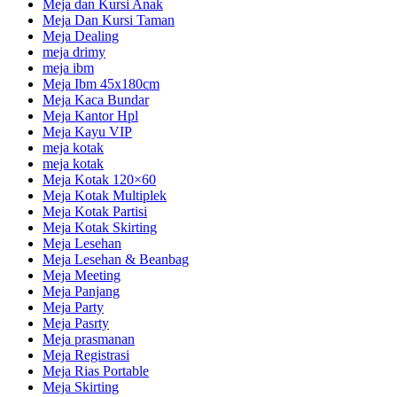
Meja dan Kursi Anak
Meja Dan Kursi Taman
Meja Dealing
meja drimy
meja ibm
Meja Ibm 45x180cm
Meja Kaca Bundar
Meja Kantor Hpl
Meja Kayu VIP
meja kotak
meja kotak
Meja Kotak 120×60
Meja Kotak Multiplek
Meja Kotak Partisi
Meja Kotak Skirting
Meja Lesehan
Meja Lesehan & Beanbag
Meja Meeting
Meja Panjang
Meja Party
Meja Pasrty
Meja prasmanan
Meja Registrasi
Meja Rias Portable
Meja Skirting