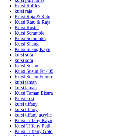
kursi puff limas
Kursi Raffles
kursi raja
Kursi Raja & Ratu
Kursi Ratu & Raja
Kursi Rustic
Kursi Scramble
Kursi Scramble\
Kursi Silang
Kursi Silang Kayu
kursi sofa
kursi sofa
Kursi Susun
Kursi Susun Ftr 405
Kursi Susun Futura
kursi taman
kursi taman
Kursi Taman Ekstra
Kursi Test
kursi tiffany
kursi tiffany
kursi tiffany acrylic
Kursi Tiffany Kayu
Kursi Tiffany Putih
Kursi Tiiffany Gold