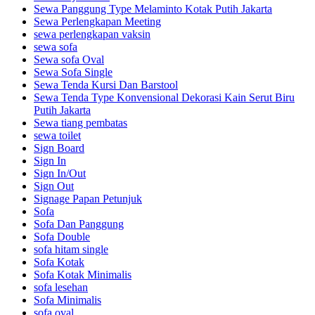
Sewa Panggung Type Melaminto Kotak Putih Jakarta
Sewa Perlengkapan Meeting
sewa perlengkapan vaksin
sewa sofa
Sewa sofa Oval
Sewa Sofa Single
Sewa Tenda Kursi Dan Barstool
Sewa Tenda Type Konvensional Dekorasi Kain Serut Biru
Putih Jakarta
Sewa tiang pembatas
sewa toilet
Sign Board
Sign In
Sign In/Out
Sign Out
Signage Papan Petunjuk
Sofa
Sofa Dan Panggung
Sofa Double
sofa hitam single
Sofa Kotak
Sofa Kotak Minimalis
sofa lesehan
Sofa Minimalis
sofa oval