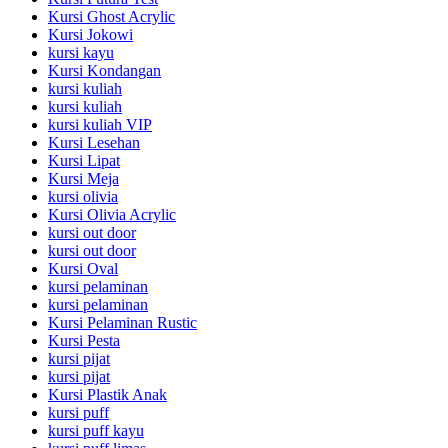
Kursi Ghost Acrylic
Kursi Jokowi
kursi kayu
Kursi Kondangan
kursi kuliah
kursi kuliah
kursi kuliah VIP
Kursi Lesehan
Kursi Lipat
Kursi Meja
kursi olivia
Kursi Olivia Acrylic
kursi out door
kursi out door
Kursi Oval
kursi pelaminan
kursi pelaminan
Kursi Pelaminan Rustic
Kursi Pesta
kursi pijat
kursi pijat
Kursi Plastik Anak
kursi puff
kursi puff kayu