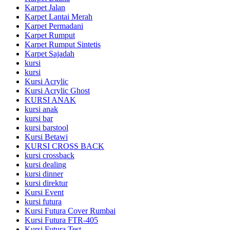
Karpet Jalan
Karpet Lantai Merah
Karpet Permadani
Karpet Rumput
Karpet Rumput Sintetis
Karpet Sajadah
kursi
kursi
Kursi Acrylic
Kursi Acrylic Ghost
KURSI ANAK
kursi anak
kursi bar
kursi barstool
Kursi Betawi
KURSI CROSS BACK
kursi crossback
kursi dealing
kursi dinner
kursi direktur
Kursi Event
kursi futura
Kursi Futura Cover Rumbai
Kursi Futura FTR-405
Kursi Futura Test